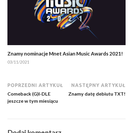
Znamy nominacje Mnet Asian Music Awards 2021!
03/11/2021
POPRZEDNI ARTYKUŁ
NASTĘPNY ARTYKUŁ
Comeback (G)I-DLE
Znamy datę debiutu TXT!
jeszcze w tym miesiącu
Dodaj komentarz