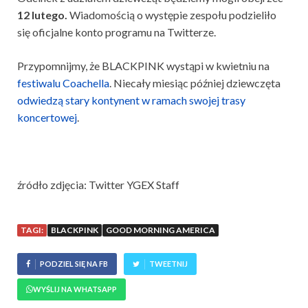
12 lutego.
Wiadomością o występie zespołu podzieliło
się oficjalne konto programu na Twitterze.
Przypomnijmy, że BLACKPINK wystąpi w kwietniu na
festiwalu Coachella
. Niecały miesiąc później dziewczęta
odwiedzą stary kontynent w ramach swojej trasy
koncertowej
.
źródło zdjęcia: Twitter YGEX Staff
TAGI:
BLACKPINK
GOOD MORNING AMERICA
PODZIEL SIĘ NA FB
TWEETNIJ
WYŚLIJ NA WHATSAPP