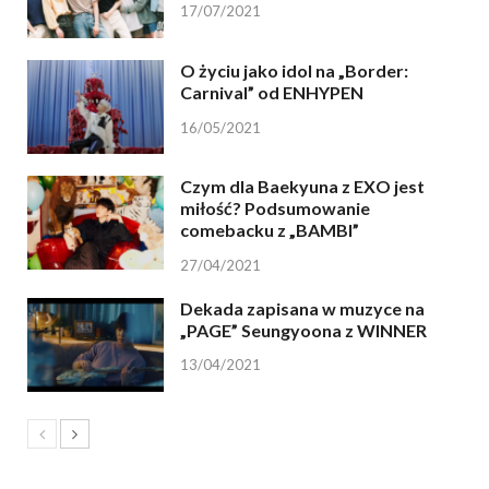
17/07/2021
O życiu jako idol na „Border:
Carnival” od ENHYPEN
16/05/2021
Czym dla Baekyuna z EXO jest
miłość? Podsumowanie
comebacku z „BAMBI”
27/04/2021
Dekada zapisana w muzyce na
„PAGE” Seungyoona z WINNER
13/04/2021