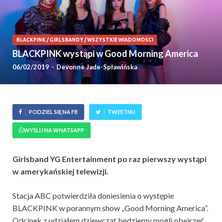
BLACKPINK
/
GIRLSBANDY
/
WSZYSTKIE WIADOMOŚCI
BLACKPINK wystąpi w Good Morning America
06/02/2019
-
Devonne Jade-Spławińska
PODZIEL SIĘ NA FB
TWEETNIJ
WYŚLIJ NA WHATSAPP
Girlsband YG Entertainment po raz pierwszy wystąpi
w amerykańskiej telewizji.
Stacja ABC potwierdziła doniesienia o występie
BLACKPINK w porannym show „Good Morning America”.
Odcinek z udziałem dziewcząt będziemy mogli obejrzeć