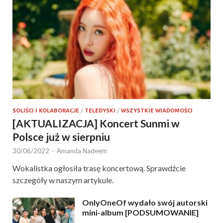
SOLIŚCI I KOLABORACJE
/
TELEDYSKI
/
WSZYSTKIE WIADOMOŚCI
[AKTUALIZACJA] Koncert Sunmi w
Polsce już w sierpniu
30/06/2022
-
Amanda Nadeem
Wokalistka ogłosiła trasę koncertową. Sprawdźcie
szczegóły w naszym artykule.
OnlyOneOf wydało swój autorski
mini-album [PODSUMOWANIE]