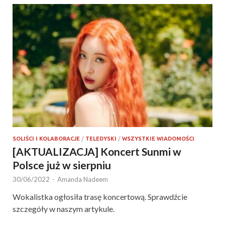
SOLIŚCI I KOLABORACJE
/
TELEDYSKI
/
WSZYSTKIE WIADOMOŚCI
[AKTUALIZACJA] Koncert Sunmi w
Polsce już w sierpniu
30/06/2022
-
Amanda Nadeem
Wokalistka ogłosiła trasę koncertową. Sprawdźcie
szczegóły w naszym artykule.