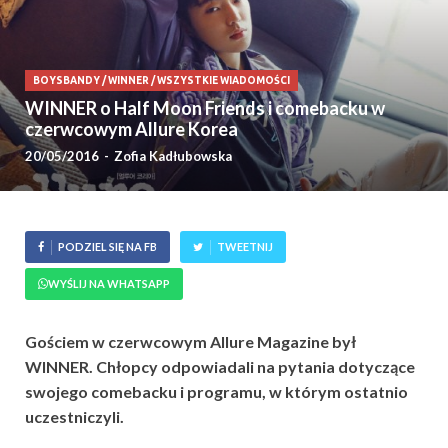
BOYSBANDY
/
WINNER
/
WSZYSTKIE WIADOMOŚCI
WINNER o Half Moon Friends i comebacku w
czerwcowym Allure Korea
20/05/2016
-
Zofia Kadłubowska
PODZIEL SIĘ NA FB
TWEETNIJ
WYŚLIJ NA WHATSAPP
Gościem w czerwcowym Allure Magazine był
WINNER. Chłopcy odpowiadali na pytania dotyczące
swojego comebacku i programu, w którym ostatnio
uczestniczyli.