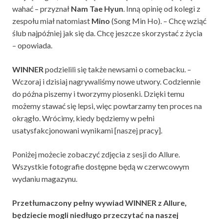
wahać – przyznał
Nam Tae Hyun
. Inną opinię od kolegi z
zespołu miał natomiast
Mino
(Song Min Ho). – Chcę wziąć
ślub najpóźniej jak się da. Chcę jeszcze skorzystać z życia
– opowiada.
WINNER
podzielili się także newsami o comebacku. –
Wczoraj i dzisiaj nagrywaliśmy nowe utwory. Codziennie
do późna piszemy i tworzymy piosenki. Dzięki temu
możemy stawać się lepsi, więc powtarzamy ten proces na
okrągło. Wrócimy, kiedy będziemy w pełni
usatysfakcjonowani wynikami [naszej pracy].
Poniżej możecie zobaczyć zdjęcia z sesji do Allure.
Wszystkie fotografie dostępne będą w czerwcowym
wydaniu magazynu.
Przetłumaczony pełny wywiad WINNER z Allure,
będziecie mogli niedługo przeczytać na naszej