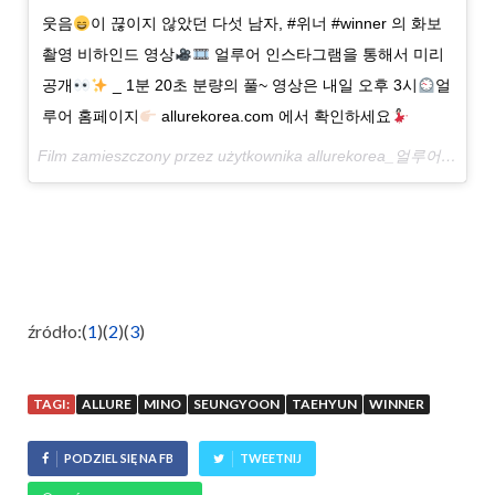
웃음
이 끊이지 않았던 다섯 남자, #위너 #winner 의 화보
촬영 비하인드 영상
얼루어 인스타그램을 통해서 미리
공개
_ 1분 20초 분량의 풀~ 영상은 내일 오후 3시
얼
루어 홈페이지
allurekorea.com 에서 확인하세요
Film zamieszczony przez użytkownika allurekorea_얼루어코리아 (@allurekorea)
źródło:(
1
)(
2
)(
3
)
TAGI:
ALLURE
MINO
SEUNGYOON
TAEHYUN
WINNER
PODZIEL SIĘ NA FB
TWEETNIJ