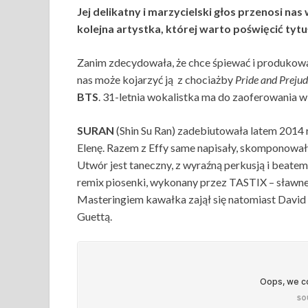
Jej delikatny i marzycielski głos przenosi nas 
kolejna artystka, której warto poświęcić tyt
Zanim zdecydowała, że chce śpiewać i produkowa
nas może kojarzyć ją z chociażby
Pride and Prejud
BTS
. 31-letnia wokalistka ma do zaoferowania w
SURAN
(Shin Su Ran) zadebiutowała latem 2014 
Elenę. Razem z Effy same napisały, skomponował
Utwór jest taneczny, z wyraźną perkusją i beatem
remix piosenki, wykonany przez TASTIX – sławne
Masteringiem kawałka zajął się natomiast David
Guettą.