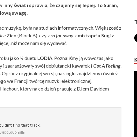
w inny świat i sprawia, że czujemy się lepiej. To Suran,
ułową uwagę.
ć muzykę, była na studiach informatycznych. Większość z
ice
Zico
(Block B), czy z
so far away
z
mixtape’u Sugi z
ięcej, niż może nam się wydawać.
roku jako ½ duetu
LODIA
. Poznaliśmy ją wówczas jako
y i zaaranżowały swój debiutancki kawałek
I Got A Feeling
.
. Oprócz oryginalnej wersji, na singlu znajdziemy również
go we Francji twórcę muzyki elektronicznej.
 Hachour, który na co dzień pracuje z DJem Davidem