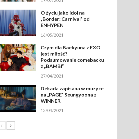
17/07/2021
O życiu jako idol na
„Border: Carnival” od
ENHYPEN
16/05/2021
Czym dla Baekyuna z EXO
jest miłość?
Podsumowanie comebacku
z „BAMBI”
27/04/2021
Dekada zapisana w muzyce
na „PAGE” Seungyoona z
WINNER
13/04/2021