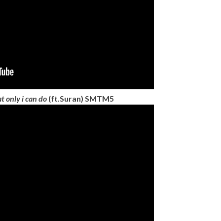
at only i can do
(ft.Suran) SMTM5