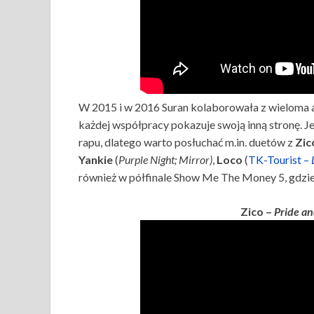
W 2015 i w 2016 Suran kolaborowała z wieloma a
każdej współpracy pokazuje swoją inną stronę. Je
rapu, dlatego warto posłuchać m.in. duetów z
Zic
Yankie
(
Purple Night; Mirror)
,
Loco
(
TK-Tourist –
również w półfinale Show Me The Money 5, gdzie 
Zico –
Pride an