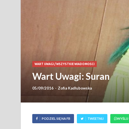
WART UWAGI
/
WSZYSTKIE WIADOMOŚCI
Wart Uwagi: Suran
05/09/2016
-
Zofia Kadłubowska
PODZIEL SIĘ NA FB
TWEETNIJ
WYŚLIJ