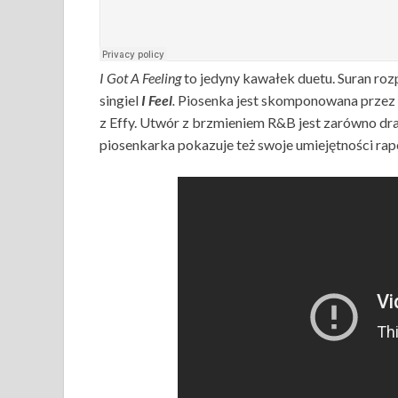
I Got A Feeling
to jedyny kawałek duetu. Suran ro
singiel
I Feel
.
Piosenka jest skomponowana przez s
z Effy. Utwór z brzmieniem R&B jest zarówno dra
piosenkarka pokazuje też swoje umiejętności rap