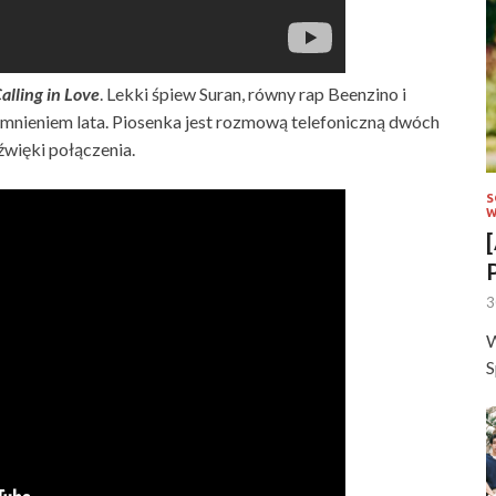
alling in Love
. Lekki śpiew Suran, równy rap Beenzino i
omnieniem lata. Piosenka jest rozmową telefoniczną dwóch
więki połączenia.
S
W
3
W
S