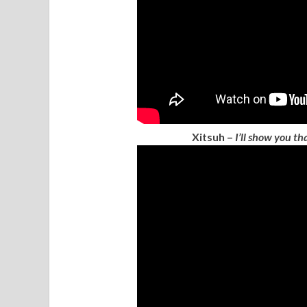
Xitsuh –
I’ll show you th