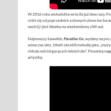
W 2016 roku wokalistka wróciła już dwa razy. Po
różni się od poprzednich solowych utworów Suran
nastrój i jest idealna na weekendowy
chill-out
.
Najnowszy kawałek,
Paradise Go
,
wydany na pocz
wówczas lato. 1theK określił melodię jako „muzyk
chłodu wśród gorących letnich dni”. Piosenkę nagr
artystkę.