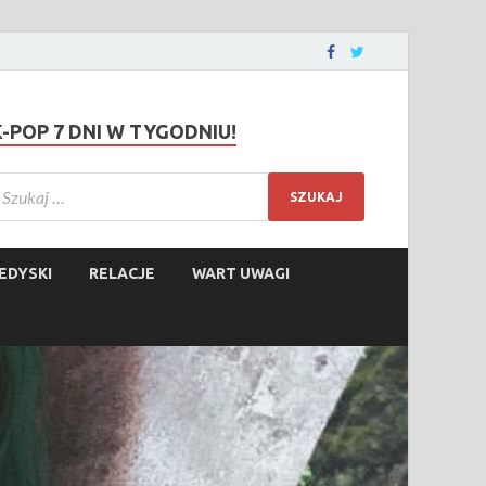
K-POP 7 DNI W TYGODNIU!
EDYSKI
RELACJE
WART UWAGI