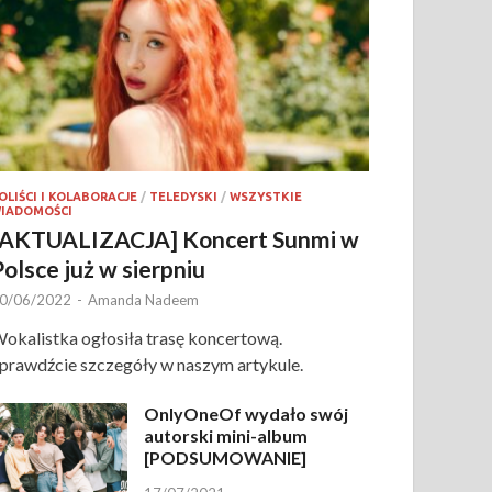
OLIŚCI I KOLABORACJE
/
TELEDYSKI
/
WSZYSTKIE
IADOMOŚCI
[AKTUALIZACJA] Koncert Sunmi w
Polsce już w sierpniu
0/06/2022
-
Amanda Nadeem
okalistka ogłosiła trasę koncertową.
prawdźcie szczegóły w naszym artykule.
OnlyOneOf wydało swój
autorski mini-album
[PODSUMOWANIE]