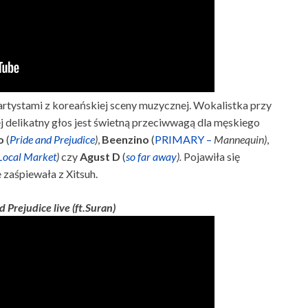
rtystami z koreańskiej sceny muzycznej. Wokalistka przy
j delikatny głos jest świetną przeciwwagą dla męskiego
o
(
Pride and Prejudice
)
,
Beenzino
(
PRIMARY –
Mannequin)
,
Local Market
)
czy
Agust D
(
so far away
).
Pojawiła się
zaśpiewała z Xitsuh.
d Prejudice live (ft.Suran)