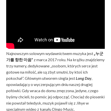
Najnowszym solowym wydawnictwem muzyka jest
„누군
가를 향한 마음”
z marca 2017 roku. Na krążku znajdziemy
trzy numery, dedykowane „osobom, których serce jest
gotowe na miłość, ale są zbyt smutni, by ktoś ich
pokochał”. Głównym utworem singla jest
Long Day
,
opowiadający o wyczerpującym dniu naszej drugiej
połówki. Gdy wraca do domu zmęczona, jedyne, czego
byśmy chcieli, to pomóc jej odpocząć. Chociaż do piosenki
nie powstał teledysk, muzyk pojawił się z Jihye w
specjalnym wideo z kanału Dingo Music.