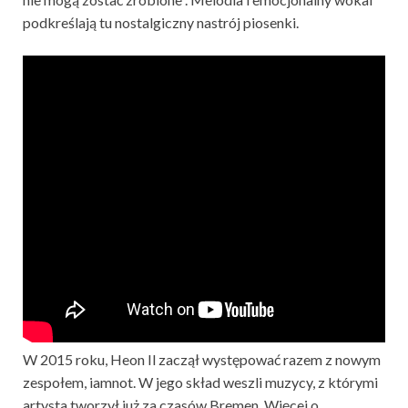
podkreślają tu nostalgiczny nastrój piosenki.
W 2015 roku, Heon Il zaczął występować razem z nowym
zespołem, iamnot. W jego skład weszli muzycy, z którymi
artysta tworzył już za czasów Bremen. Więcej o