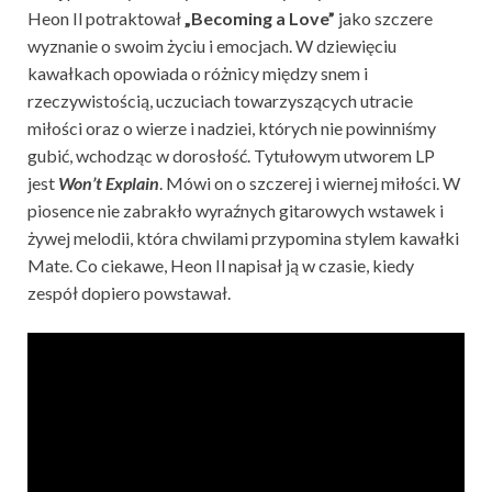
Heon Il potraktował
„Becoming a Love”
jako szczere
wyznanie o swoim życiu i emocjach. W dziewięciu
kawałkach opowiada o różnicy między snem i
rzeczywistością, uczuciach towarzyszących utracie
miłości oraz o wierze i nadziei, których nie powinniśmy
gubić, wchodząc w dorosłość. Tytułowym utworem LP
jest
Won’t Explain
. Mówi on o szczerej i wiernej miłości. W
piosence nie zabrakło wyraźnych gitarowych wstawek i
żywej melodii, która chwilami przypomina stylem kawałki
Mate. Co ciekawe, Heon Il napisał ją w czasie, kiedy
zespół dopiero powstawał.