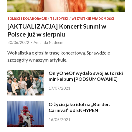
SOLIŚCI I KOLABORACJE
/
TELEDYSKI
/
WSZYSTKIE WIADOMOŚCI
[AKTUALIZACJA] Koncert Sunmi w
Polsce już w sierpniu
30/06/2022
-
Amanda Nadeem
Wokalistka ogłosiła trasę koncertową. Sprawdźcie
szczegóły w naszym artykule.
OnlyOneOf wydało swój autorski
mini-album [PODSUMOWANIE]
17/07/2021
O życiu jako idol na „Border:
Carnival” od ENHYPEN
16/05/2021