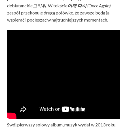
debiutanckie
그리워
. W tekście
이제
다시
(Once Again)
zespół przekonuje drugą połówkę, że zawsze będą ją
wspierać i pocieszać w najtrudniejszych momentach.
Swój pierwszy solowy album, muzyk wydał w 2013 roku.