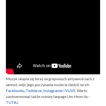
Muzyk skupia się teraz na grupowych aktywnościach z
iamnot, więc jego poczynania możecie śledzić na ich
Facebooku
,
Twitterze
,
Instagramie
i
VLIVE
. Warto
zaobserwować także solowy fanpage Lim Heon Ila –
TUTAJ
.