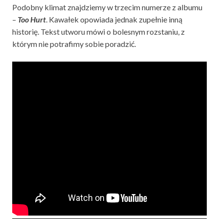
Podobny klimat znajdziemy w trzecim numerze z albumu
–
Too Hurt
. Kawałek opowiada jednak zupełnie inną
historię. Tekst utworu mówi o bolesnym rozstaniu, z
którym nie potrafimy sobie poradzić.