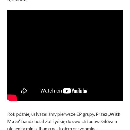
Rok później usłyszeliśmy pierwsze EP grupy. Przez
„With
Mate”
band chciał zbliżyć się do swoich fanów. Główna
piosenka mini-albumu nastrojem przypomina