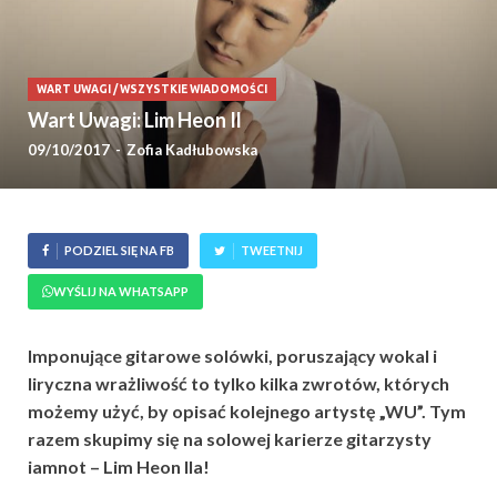
WART UWAGI
/
WSZYSTKIE WIADOMOŚCI
Wart Uwagi: Lim Heon Il
09/10/2017
-
Zofia Kadłubowska
PODZIEL SIĘ NA FB
TWEETNIJ
WYŚLIJ NA WHATSAPP
Imponujące gitarowe solówki, poruszający wokal i
liryczna wrażliwość to tylko kilka zwrotów, których
możemy użyć, by opisać kolejnego artystę „WU”. Tym
razem skupimy się na solowej karierze gitarzysty
iamnot – Lim Heon Ila!