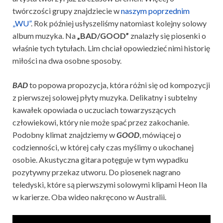
twórczości grupy znajdziecie w
naszym poprzednim
„WU”
. Rok później usłyszeliśmy natomiast kolejny solowy
album muzyka. Na
„BAD/GOOD”
znalazły się piosenki o
właśnie tych tytułach. Lim chciał opowiedzieć nimi historię
miłości na dwa osobne sposoby.
BAD
to popowa propozycja, która różni się od kompozycji
z pierwszej solowej płyty muzyka. Delikatny i subtelny
kawałek opowiada o uczuciach towarzyszących
człowiekowi, który nie może spać przez zakochanie.
Podobny klimat znajdziemy w
GOOD
, mówiącej o
codzienności, w której cały czas myślimy o ukochanej
osobie. Akustyczna gitara potęguje w tym wypadku
pozytywny przekaz utworu. Do piosenek nagrano
teledyski, które są pierwszymi solowymi klipami Heon Ila
w karierze. Oba wideo nakręcono w Australii.