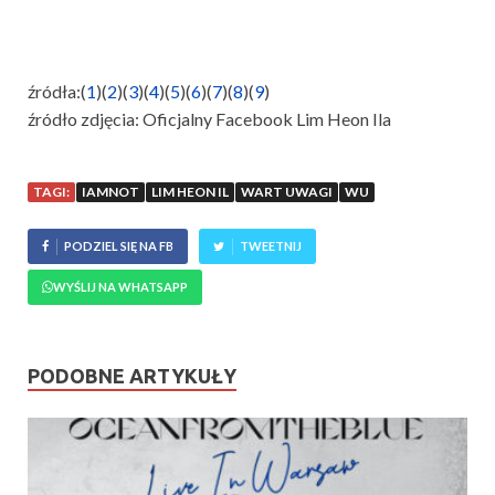
źródła:(
1
)(
2
)(
3
)(
4
)(
5
)(
6
)(
7
)(
8
)(
9
)
źródło zdjęcia: Oficjalny Facebook Lim Heon Ila
TAGI:
IAMNOT
LIM HEON IL
WART UWAGI
WU
PODZIEL SIĘ NA FB
TWEETNIJ
WYŚLIJ NA WHATSAPP
PODOBNE ARTYKUŁY