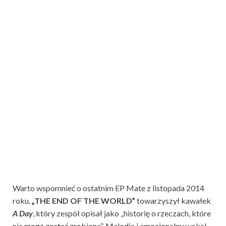
Warto wspomnieć o ostatnim EP Mate z listopada 2014
roku.
„THE END OF THE WORLD”
towarzyszył kawałek
A Day
, który zespół opisał jako „historię o rzeczach, które
nie mogą zostać zrobione”. Melodia i emocjonalny wokal