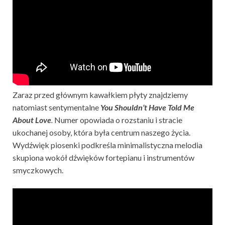
Zaraz przed głównym kawałkiem płyty znajdziemy
natomiast sentymentalne
You Shouldn’t Have Told Me
About Love
.
Numer opowiada o rozstaniu i stracie
ukochanej osoby, która była centrum naszego życia.
Wydźwięk piosenki podkreśla minimalistyczna melodia
skupiona wokół dźwięków fortepianu i instrumentów
smyczkowych.