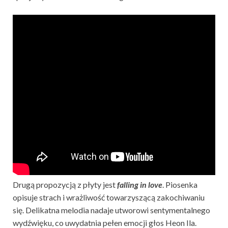
Drugą propozycją z płyty jest
falling in love
. Piosenka
opisuje strach i wrażliwość towarzyszącą zakochiwaniu
się. Delikatna melodia nadaje utworowi sentymentalnego
wydźwięku, co uwydatnia pełen emocji głos Heon Ila.