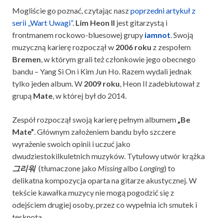
Mogliście go poznać, czytając nasz
poprzedni artykuł z
serii „Wart Uwagi”
.
Lim Heon Il
jest gitarzystą i
frontmanem rockowo-bluesowej grupy
iamnot
. Swoją
muzyczną karierę rozpoczął w
2006 roku
z zespołem
Bremen
, w którym grali też członkowie jego obecnego
bandu – Yang Si On i Kim Jun Ho. Razem wydali jednak
tylko jeden album. W
2009 roku
, Heon Il zadebiutował z
grupą
Mate
, w której był do 2014.
Zespół rozpoczął swoją karierę pełnym albumem
„Be
Mate”
. Głównym założeniem bandu było szczere
wyrażenie swoich opinii i uczuć jako
dwudziestokilkuletnich muzyków. Tytułowy utwór krążka
그리워
(tłumaczone jako
Missing
albo
Longing
) to
delikatna kompozycja oparta na gitarze akustycznej. W
tekście kawałka muzycy nie mogą pogodzić się z
odejściem drugiej osoby, przez co wypełnia ich smutek i
tęsknota.