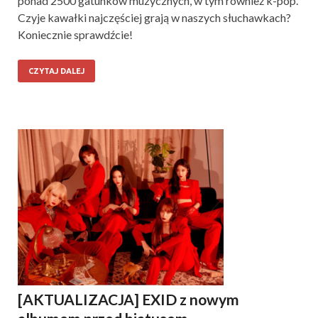
ponad 2500 gatunków muzycznych, w tym również k-pop.
Czyje kawałki najczęściej grają w naszych słuchawkach?
Koniecznie sprawdźcie!
CZYTAJ DALEJ
[AKTUALIZACJA] EXID z nowym