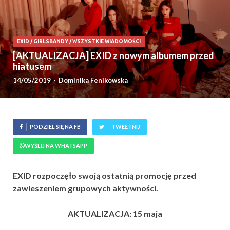
EXID
/
GIRLSBANDY
/
WSZYSTKIE WIADOMOŚCI
[AKTUALIZACJA] EXID z nowym albumem przed
hiatusem
14/05/2019
-
Dominika Fenikowska
PODZIEL SIĘ NA FB
TWEETNIJ
WYŚLIJ NA WHATSAPP
EXID rozpoczęło swoją ostatnią promocję przed
zawieszeniem grupowych aktywności.
AKTUALIZACJA: 15 maja