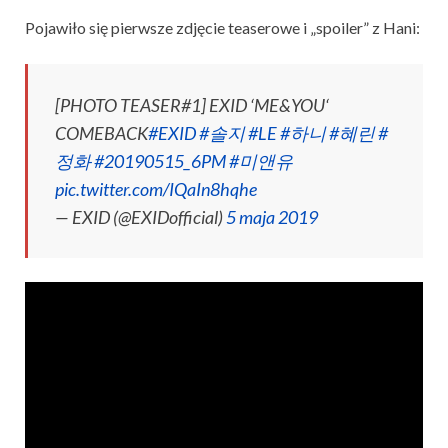
Pojawiło się pierwsze zdjęcie teaserowe i „spoiler” z Hani:
[PHOTO TEASER#1] EXID ‘ME&YOU‘
COMEBACK
#EXID
#솔지
#LE
#하니
#혜린
#
정화
#20190515_6PM
#미앤유
pic.twitter.com/IQaIn8hqhe
— EXID (@EXIDofficial)
5 maja 2019