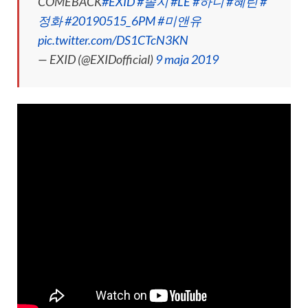
COMEBACK
#EXID
#솔지
#LE
#하니
#혜린
#
정화
#20190515_6PM
#미앤유
pic.twitter.com/DS1CTcN3KN
— EXID (@EXIDofficial)
9 maja 2019