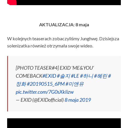
AKTUALIZACJA: 8 maja
W kolejnych teaserach zobaczyliśmy Junghwę. Dzisiejsza
solenizatka również otrzymała swoje wideo.
[PHOTO TEASER#4] EXID ‘ME&YOU‘
COMEBACK
#EXID
#솔지
#LE
#하니
#혜린
#
정화
#20190515_6PM
#미앤유
pic.twitter.com/7G0sXkIizw
— EXID (@EXIDofficial)
8 maja 2019