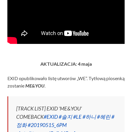
AKTUALIZACJA: 4 maja
EXID opublikowało listę utworów „WE”. Tytłową piosenką
zostanie
ME&YOU
.
[TRACK LIST] EXID ‘ME&YOU‘
COMEBACK
#EXID
#솔지
#LE
#하니
#혜린
#
정화
#20190515_6PM