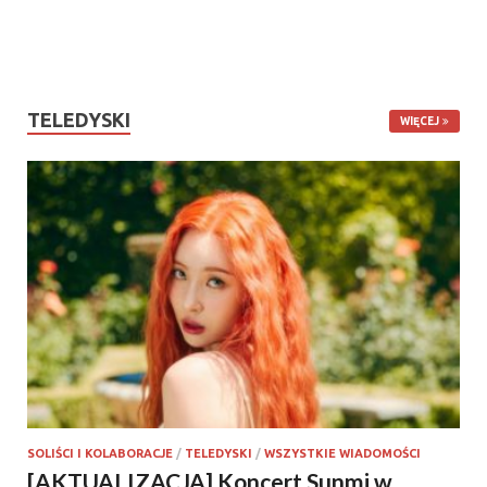
TELEDYSKI
WIĘCEJ
SOLIŚCI I KOLABORACJE
/
TELEDYSKI
/
WSZYSTKIE WIADOMOŚCI
[AKTUALIZACJA] Koncert Sunmi w