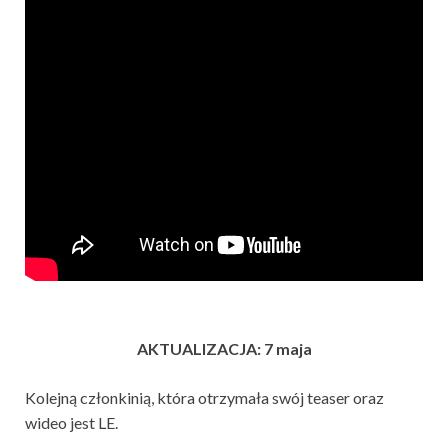
AKTUALIZACJA: 7 maja
Kolejną członkinią, która otrzymała swój teaser oraz
wideo jest LE.