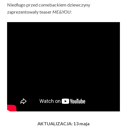
Niedługo przed comebackiem dziewczyny
zaprezentowały teaser
ME&YOU
:
AKTUALIZACJA: 13 maja