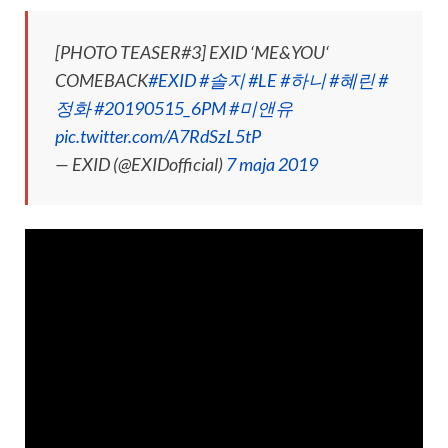
[PHOTO TEASER#3] EXID ‘ME&YOU‘
COMEBACK
#EXID
#솔지
#LE
#하니
#혜린
#
정화
#20190515_6PM
#미앤유
pic.twitter.com/A7RdSzL5tP
— EXID (@EXIDofficial)
7 maja 2019