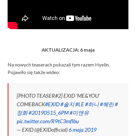
AKTUALIZACJA: 6 maja
Na nowych teaserach pokazali tym razem Hyelin.
Pojawiło się także wideo:
[PHOTO TEASER#2] EXID ‘ME&YOU‘
COMEBACK
#EXID
#솔지
#LE
#하니
#혜린
#
정화
#20190515_6PM
#미앤유
pic.twitter.com/R9tC3mflbu
— EXID (@EXIDofficial)
6 maja 2019