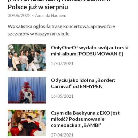
Polsce już w sierpniu
30/06/2022
-
Amanda Nadeem
Wokalistka ogłosiła trasę koncertową. Sprawdźcie
szczegóły w naszym artykule.
OnlyOneOf wydało swój autorski
mini-album [PODSUMOWANIE]
17/07/2021
O życiu jako idol na „Border:
Carnival” od ENHYPEN
16/05/2021
Czym dla Baekyuna z EXO jest
miłość? Podsumowanie
comebacku z „BAMBI”
27/04/2021