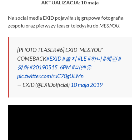
AKTUALIZACJA: 10 maja
Na social media EXID pojawiła się grupowa fotografia
zespołu oraz pierwszy teaser teledysku do
ME&YOU.
[PHOTO TEASER#6] EXID 'ME&YOU’
COMEBACK
#EXID
#솔지
#LE
#하니
#혜린
#
정화
#20190515_6PM
#미앤유
pic.twitter.com/ruC70gULMn
— EXID (@EXIDofficial)
10 maja 2019