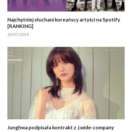
Najchętniej słuchani koreańscy artyści na Spotify
[RANKING]
20/07/2019
Junghwa podpisała kontrakt z J,wide-company