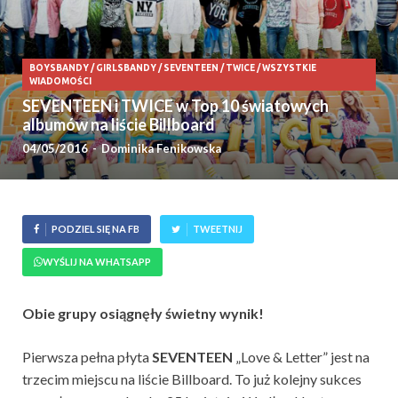
BOYSBANDY
/
GIRLSBANDY
/
SEVENTEEN
/
TWICE
/
WSZYSTKIE
WIADOMOŚCI
SEVENTEEN i TWICE w Top 10 światowych
albumów na liście Billboard
04/05/2016
-
Dominika Fenikowska
PODZIEL SIĘ NA FB
TWEETNIJ
WYŚLIJ NA WHATSAPP
Obie grupy osiągnęły świetny wynik!
Pierwsza pełna płyta
SEVENTEEN
„Love & Letter” jest na
trzecim miejscu na liście Billboard. To już kolejny sukces