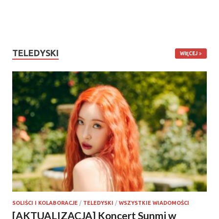
TELEDYSKI
WIĘCEJ
SOLIŚCI I KOLABORACJE
/
TELEDYSKI
/
WSZYSTKIE WIADOMOŚCI
[AKTUALIZACJA] Koncert Sunmi w