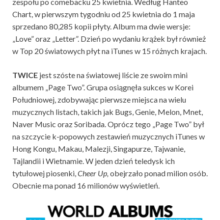
zespołu po comebacku 25 kwietnia. Według Hanteo
Chart, w pierwszym tygodniu od 25 kwietnia do 1 maja
sprzedano 80,285 kopii płyty. Album ma dwie wersje:
„Love” oraz „Letter”. Dzień po wydaniu krążek był również
w Top 20 światowych płyt na iTunes w 15 różnych krajach.
TWICE
jest szóste na światowej liście ze swoim mini
albumem „Page Two”. Grupa osiągnęła sukces w Korei
Południowej, zdobywając pierwsze miejsca na wielu
muzycznych listach, takich jak Bugs, Genie, Melon, Mnet,
Naver Music oraz Soribada. Oprócz tego „Page Two” był
na szczycie k-popowych zestawień muzycznych iTunes w
Hong Kongu, Makau, Malezji, Singapurze, Tajwanie,
Tajlandii i Wietnamie. W jeden dzień teledysk ich
tytułowej piosenki,
Cheer Up,
obejrzało ponad milion osób.
Obecnie ma ponad 16 milionów wyświetleń.