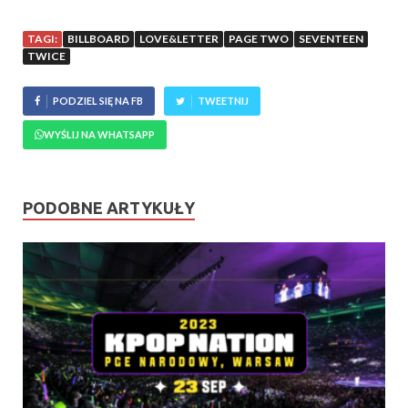
TAGI:
BILLBOARD
LOVE&LETTER
PAGE TWO
SEVENTEEN
TWICE
PODZIEL SIĘ NA FB
TWEETNIJ
WYŚLIJ NA WHATSAPP
PODOBNE ARTYKUŁY