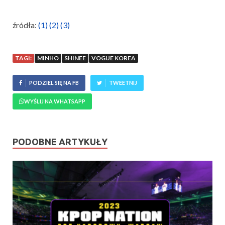
źródła:
(1)
(2)
(3)
TAGI:
MINHO
SHINEE
VOGUE KOREA
PODZIEL SIĘ NA FB
TWEETNIJ
WYŚLIJ NA WHATSAPP
PODOBNE ARTYKUŁY