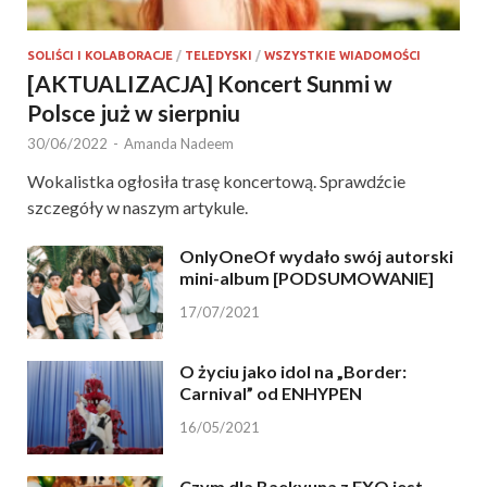
SOLIŚCI I KOLABORACJE
/
TELEDYSKI
/
WSZYSTKIE WIADOMOŚCI
[AKTUALIZACJA] Koncert Sunmi w
Polsce już w sierpniu
30/06/2022
-
Amanda Nadeem
Wokalistka ogłosiła trasę koncertową. Sprawdźcie
szczegóły w naszym artykule.
OnlyOneOf wydało swój autorski
mini-album [PODSUMOWANIE]
17/07/2021
O życiu jako idol na „Border:
Carnival” od ENHYPEN
16/05/2021
Czym dla Baekyuna z EXO jest