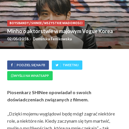
BOYSBANDY
/
SHINEE
/
WSZYSTKIE WIADOMOŚCI
Minho o aktorstwie w majowym Vogue Korea
02/05/2016
-
Dominika Fenikowska
PODZIEL SIĘ NA FB
TWEETNIJ
WYŚLIJ NA WHATSAPP
Piosenkarz SHINee opowiadał o swoich
doświadczeniach związanych z filmem.
„Dzięki mojemu wyglądowi będę mógł zagrać niektóre
role, a niektóre nie. Kiedy zaczynam się tym martwić,
myślę o możliwościach, które na mnie czekają” – tak