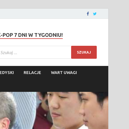
K-POP 7 DNI W TYGODNIU!
EDYSKI
RELACJE
WART UWAGI