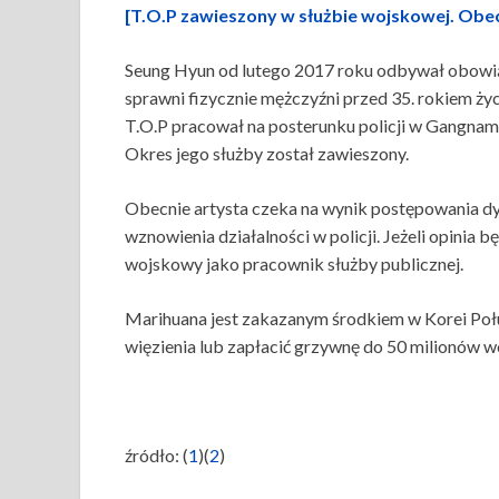
[T.O.P zawieszony w służbie wojskowej. Obec
Seung Hyun od lutego 2017 roku odbywał obowią
sprawni fizycznie mężczyźni przed 35. rokiem życ
T.O.P pracował na posterunku policji w Gangnam, 
Okres jego służby został zawieszony.
Obecnie artysta czeka na wynik postępowania dy
wznowienia działalności w policji. Jeżeli opini
wojskowy jako pracownik służby publicznej.
Marihuana jest zakazanym środkiem w Korei Połud
więzienia lub zapłacić grzywnę do 50 milionów w
źródło: (
1
)(
2
)