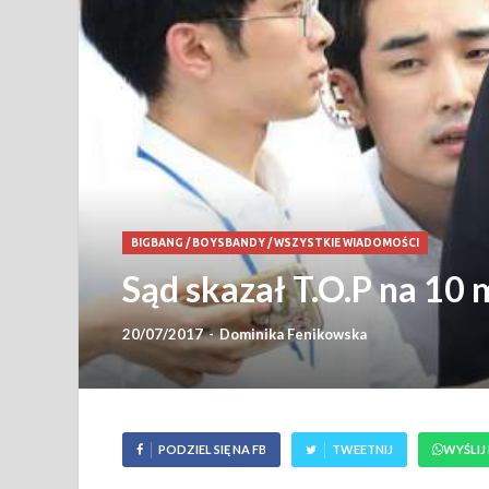
BIGBANG
/
BOYSBANDY
/
WSZYSTKIE WIADOMOŚCI
Sąd skazał T.O.P na 10 
20/07/2017
-
Dominika Fenikowska
PODZIEL SIĘ NA FB
TWEETNIJ
WYŚLIJ