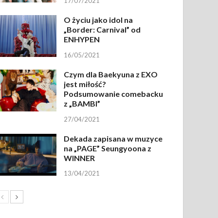
17/07/2021
O życiu jako idol na
„Border: Carnival” od
ENHYPEN
16/05/2021
Czym dla Baekyuna z EXO
jest miłość?
Podsumowanie comebacku
z „BAMBI”
27/04/2021
Dekada zapisana w muzyce
na „PAGE” Seungyoona z
WINNER
13/04/2021