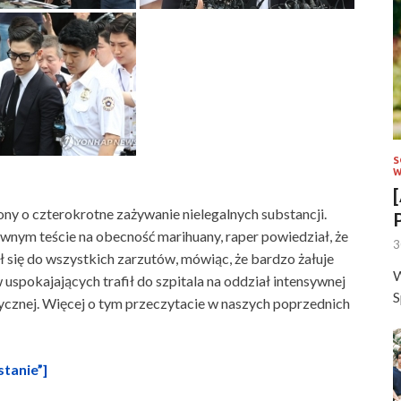
S
W
ny o czterokrotne zażywanie nielegalnych substancji.
wnym teście na obecność marihuany, raper powiedział, że
3
ł się do wszystkich zarzutów, mówiąc, że bardzo żałuje
W
pokajających trafił do szpitala na oddział intensywnej
S
trycznej. Więcej o tym przeczytacie w naszych poprzednich
stanie”]