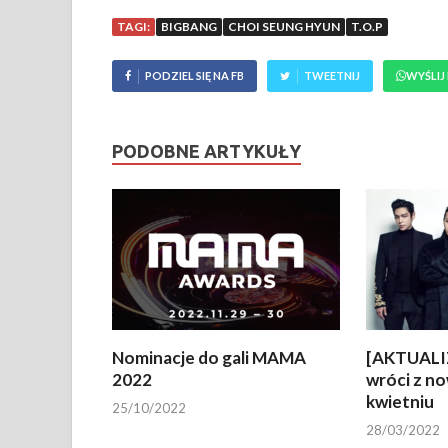
TAGI:
BIGBANG
CHOI SEUNG HYUN
T.O.P
PODZIEL SIĘ NA FB
TWEETNIJ
WYŚLIJ
PODOBNE ARTYKUŁY
Nominacje do gali MAMA
[AKTUALI
2022
wróci z n
kwietniu
25/10/2022
28/03/2022