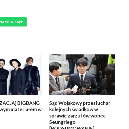
 NA WHATSAPP
ZACJA] BIGBANG
Sąd Wojskowy przesłuchał
owym materiałem w
kolejnych świadków w
sprawie zarzutów wobec
Seungriego
[PODSUMOWANIE]