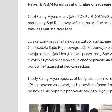
Raper BIGBANG usłyszał oficjalne orzeczenie
Choi Seung Hyun, znany jako T.O.P z BIGBANG, z
marihuany. Sąd Rejonowy w Seulu, na prośbę pro
zawieszeniu na dwa lata
.
„Oskarżony przyznał się do zarzutów, sąd uznaje
Chul, sędzia Sądu Rejonowego. „Oskarżony, jako o
swoją rodziną, jak i ich [fanów – przyp. red.]. Sąd
swoich czynów oraz wykazuje chęć poprawienia s
ponownie”, uzasadnił decyzję sędzia.
Kiedy Seung Hyun opuszczał budynek sądu, rozma
„Przepraszam za zawód, jaki sprawiłem fanom i p
od nowa i nie popełnić ponownie takiego błędu”, 