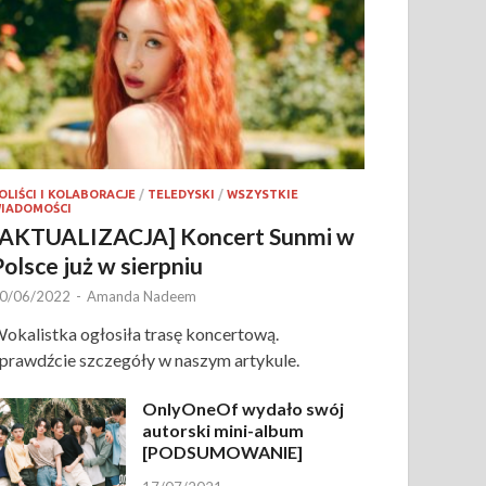
OLIŚCI I KOLABORACJE
/
TELEDYSKI
/
WSZYSTKIE
IADOMOŚCI
[AKTUALIZACJA] Koncert Sunmi w
Polsce już w sierpniu
0/06/2022
-
Amanda Nadeem
okalistka ogłosiła trasę koncertową.
prawdźcie szczegóły w naszym artykule.
OnlyOneOf wydało swój
autorski mini-album
[PODSUMOWANIE]