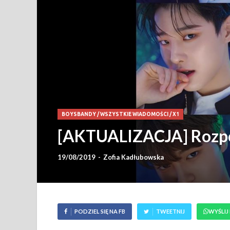
BOYSBANDY
/
WSZYSTKIE WIADOMOŚCI
/
X1
[AKTUALIZACJA] Rozpoc
19/08/2019
-
Zofia Kadłubowska
PODZIEL SIĘ NA FB
TWEETNIJ
WYŚLIJ