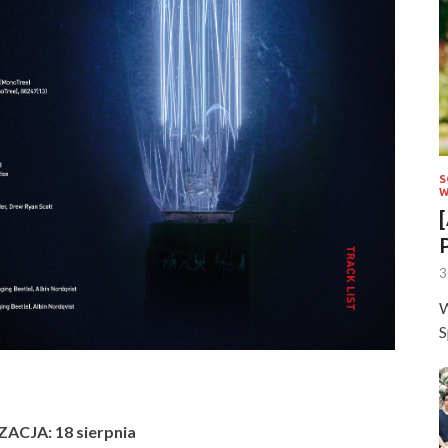
S
W
3
W
S
ACJA: 18 sierpnia