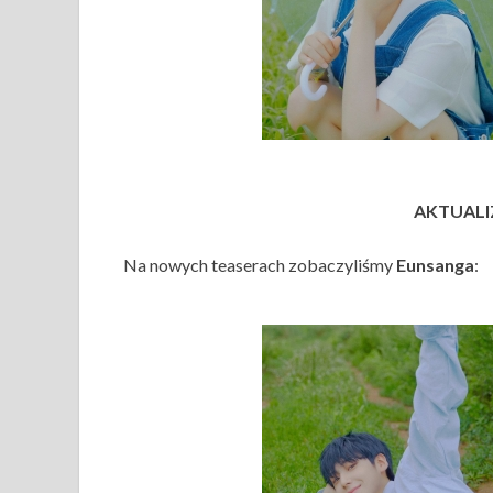
AKTUALIZ
Na nowych teaserach zobaczyliśmy
Eunsanga
: