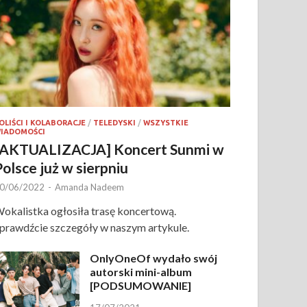
OLIŚCI I KOLABORACJE
/
TELEDYSKI
/
WSZYSTKIE
IADOMOŚCI
[AKTUALIZACJA] Koncert Sunmi w
Polsce już w sierpniu
0/06/2022
-
Amanda Nadeem
okalistka ogłosiła trasę koncertową.
prawdźcie szczegóły w naszym artykule.
OnlyOneOf wydało swój
autorski mini-album
[PODSUMOWANIE]