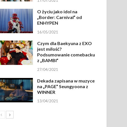
17/07/2021
O życiu jako idol na
„Border: Carnival” od
ENHYPEN
16/05/2021
Czym dla Baekyuna z EXO
jest miłość?
Podsumowanie comebacku
z „BAMBI”
27/04/2021
Dekada zapisana w muzyce
na „PAGE” Seungyoona z
WINNER
13/04/2021