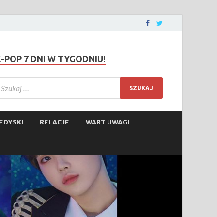
K-POP 7 DNI W TYGODNIU!
EDYSKI
RELACJE
WART UWAGI