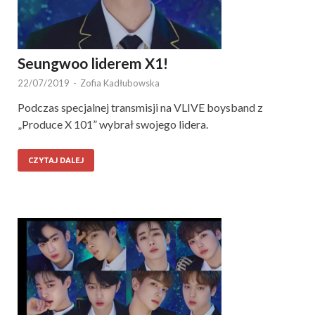
Seungwoo liderem X1!
22/07/2019
-
Zofia Kadłubowska
Podczas specjalnej transmisji na VLIVE boysband z
„Produce X 101” wybrał swojego lidera.
CZYTAJ DALEJ