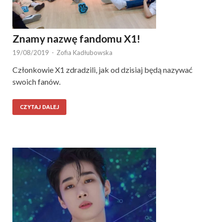
Znamy nazwę fandomu X1!
19/08/2019
-
Zofia Kadłubowska
Członkowie X1 zdradzili, jak od dzisiaj będą nazywać
swoich fanów.
CZYTAJ DALEJ