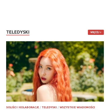
TELEDYSKI
WIĘCEJ
SOLIŚCI I KOLABORACJE
/
TELEDYSKI
/
WSZYSTKIE WIADOMOŚCI