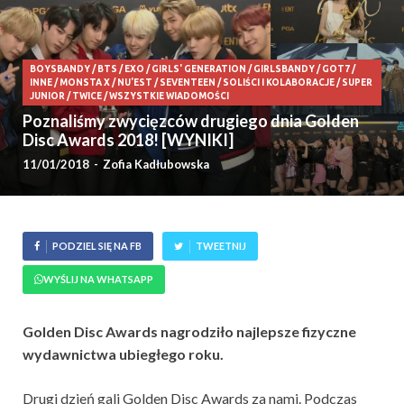
BOYSBANDY
/
BTS
/
EXO
/
GIRLS' GENERATION
/
GIRLSBANDY
/
GOT7
/
INNE
/
MONSTA X
/
NU'EST
/
SEVENTEEN
/
SOLIŚCI I KOLABORACJE
/
SUPER
JUNIOR
/
TWICE
/
WSZYSTKIE WIADOMOŚCI
Poznaliśmy zwycięzców drugiego dnia Golden
Disc Awards 2018! [WYNIKI]
11/01/2018
-
Zofia Kadłubowska
PODZIEL SIĘ NA FB
TWEETNIJ
WYŚLIJ NA WHATSAPP
Golden Disc Awards nagrodziło najlepsze fizyczne
wydawnictwa ubiegłego roku.
Drugi dzień gali Golden Disc Awards za nami. Podczas