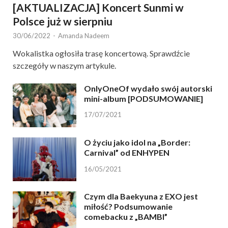
[AKTUALIZACJA] Koncert Sunmi w
Polsce już w sierpniu
30/06/2022
-
Amanda Nadeem
Wokalistka ogłosiła trasę koncertową. Sprawdźcie
szczegóły w naszym artykule.
OnlyOneOf wydało swój autorski
mini-album [PODSUMOWANIE]
17/07/2021
O życiu jako idol na „Border:
Carnival” od ENHYPEN
16/05/2021
Czym dla Baekyuna z EXO jest
miłość? Podsumowanie
comebacku z „BAMBI”