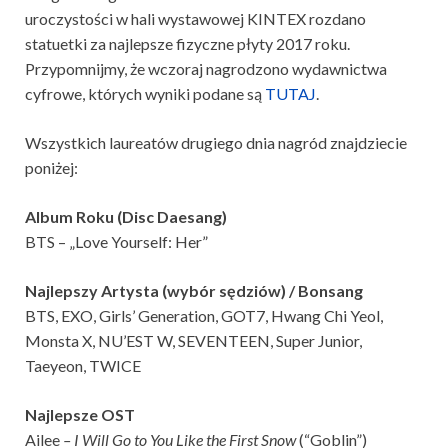
uroczystości w hali wystawowej KINTEX rozdano
statuetki za najlepsze fizyczne płyty 2017 roku.
Przypomnijmy, że wczoraj nagrodzono wydawnictwa
cyfrowe, których wyniki podane są
TUTAJ
.
Wszystkich laureatów drugiego dnia nagród znajdziecie
poniżej:
Album Roku (Disc Daesang)
BTS – „Love Yourself: Her”
Najlepszy Artysta (wybór sędziów) / Bonsang
BTS, EXO, Girls’ Generation, GOT7, Hwang Chi Yeol,
Monsta X, NU’EST W, SEVENTEEN, Super Junior,
Taeyeon, TWICE
Najlepsze OST
Ailee
– I Will Go to You Like the First Snow
(“Goblin”)