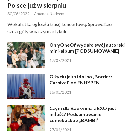
Polsce już w sierpniu
30/06/2022
-
Amanda Nadeem
Wokalistka ogłosiła trasę koncertową. Sprawdźcie
szczegóły w naszym artykule.
OnlyOneOf wydało swój autorski
mini-album [PODSUMOWANIE]
17/07/2021
O życiu jako idol na „Border:
Carnival” od ENHYPEN
16/05/2021
Czym dla Baekyuna z EXO jest
miłość? Podsumowanie
comebacku z „BAMBI”
27/04/2021