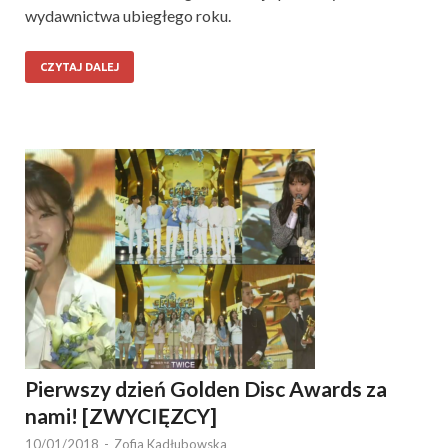
wydawnictwa ubiegłego roku.
CZYTAJ DALEJ
Pierwszy dzień Golden Disc Awards za
nami! [ZWYCIĘZCY]
10/01/2018
-
Zofia Kadłubowska