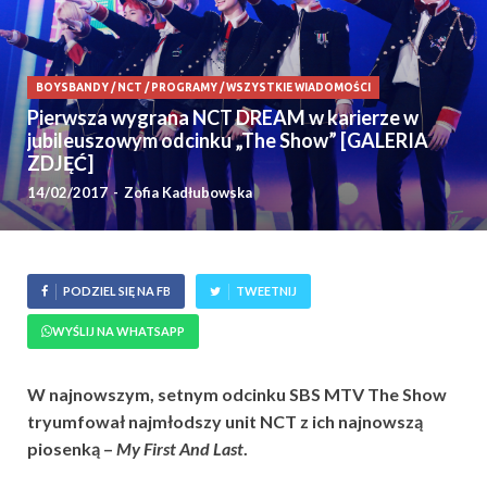
BOYSBANDY
/
NCT
/
PROGRAMY
/
WSZYSTKIE WIADOMOŚCI
Pierwsza wygrana NCT DREAM w karierze w
jubileuszowym odcinku „The Show” [GALERIA
ZDJĘĆ]
14/02/2017
-
Zofia Kadłubowska
PODZIEL SIĘ NA FB
TWEETNIJ
WYŚLIJ NA WHATSAPP
W najnowszym, setnym odcinku SBS MTV The Show
tryumfował najmłodszy unit NCT z ich najnowszą
piosenką –
My First And Last
.