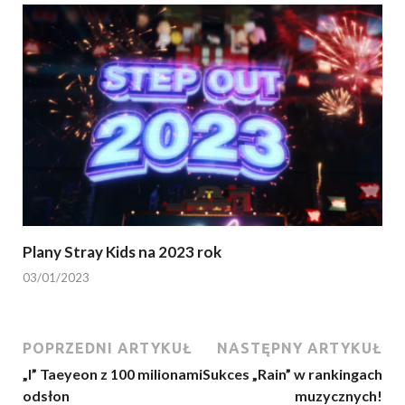
Plany Stray Kids na 2023 rok
03/01/2023
POPRZEDNI ARTYKUŁ
NASTĘPNY ARTYKUŁ
„I” Taeyeon z 100 milionami
Sukces „Rain” w rankingach
odsłon
muzycznych!