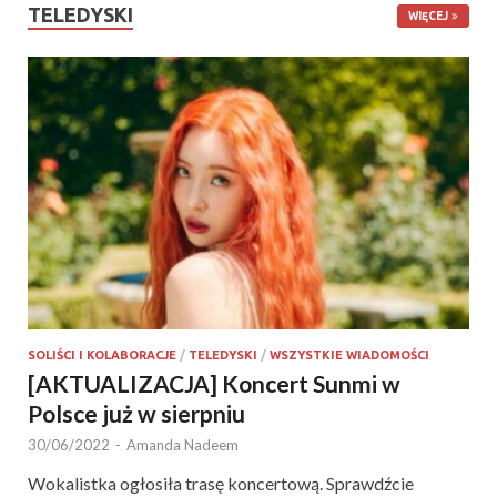
TELEDYSKI
WIĘCEJ
SOLIŚCI I KOLABORACJE
/
TELEDYSKI
/
WSZYSTKIE WIADOMOŚCI
[AKTUALIZACJA] Koncert Sunmi w
Polsce już w sierpniu
30/06/2022
-
Amanda Nadeem
Wokalistka ogłosiła trasę koncertową. Sprawdźcie