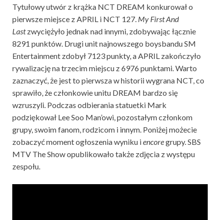
Tytułowy utwór z krążka NCT DREAM konkurował o
pierwsze miejsce z APRIL i NCT 127.
My First And
Last
zwyciężyło jednak nad innymi, zdobywając łącznie
8291 punktów. Drugi unit najnowszego boysbandu SM
Entertainment zdobył 7123 punkty, a APRIL zakończyło
rywalizację na trzecim miejscu z 6976 punktami. Warto
zaznaczyć, że jest to pierwsza w historii wygrana NCT, co
sprawiło, że członkowie unitu DREAM bardzo się
wzruszyli. Podczas odbierania statuetki Mark
podziękował Lee Soo Man’owi, pozostałym członkom
grupy, swoim fanom, rodzicom i innym. Poniżej możecie
zobaczyć moment ogłoszenia wyniku i
encore
grupy. SBS
MTV The Show opublikowało także zdjęcia z występu
zespołu.