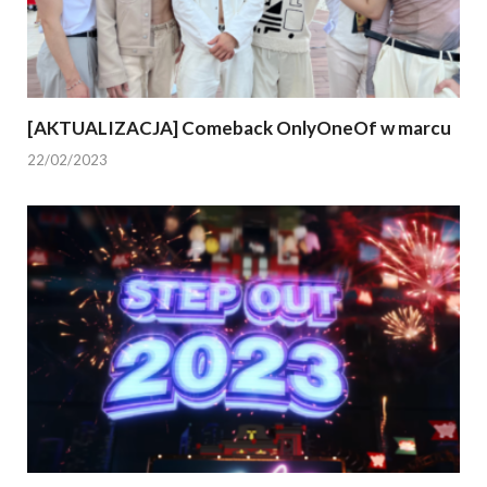
[AKTUALIZACJA] Comeback OnlyOneOf w marcu
22/02/2023