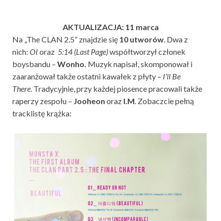
AKTUALIZACJA: 11 marca
Na „The CLAN 2.5” znajdzie się
10 utworów
. Dwa z
nich:
OI
oraz
5:14 (Last Page)
współtworzył członek
boysbandu –
Wonho.
Muzyk napisał, skomponował i
zaaranżował także ostatni kawałek z płyty –
I’ll Be
There
. Tradycyjnie, przy każdej piosence pracowali także
raperzy zespołu –
Jooheon
oraz
I.M
. Zobaczcie pełną
tracklistę krążka: