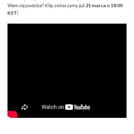
Wam się podoba? Klip zobaczymy już
21 marca o 18:00
KST
!