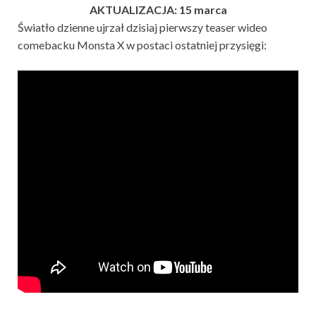
AKTUALIZACJA: 15 marca
Światło dzienne ujrzał dzisiaj pierwszy teaser wideo
comebacku Monsta X w postaci ostatniej przysięgi: