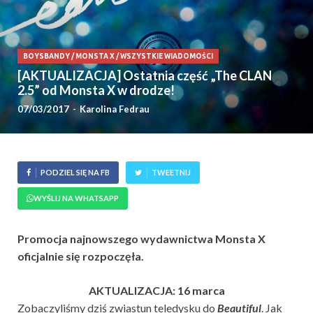
BOYSBANDY
/
MONSTA X
/
WSZYSTKIE WIADOMOŚCI
[AKTUALIZACJA] Ostatnia część „The CLAN
2.5” od Monsta X w drodze!
07/03/2017
-
Karolina Fedrau
PODZIEL SIĘ NA FB
TWEETNIJ
WYŚLIJ NA WHATSAPP
Promocja najnowszego wydawnictwa Monsta X
oficjalnie się rozpoczęła.
AKTUALIZACJA: 16 marca
Zobaczyliśmy dziś zwiastun teledysku do
Beautiful
. Jak