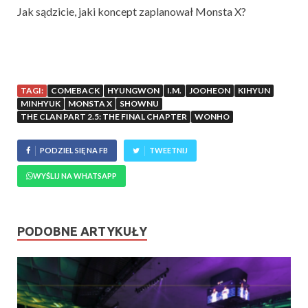
Jak sądzicie, jaki koncept zaplanował Monsta X?
TAGI:
COMEBACK
HYUNGWON
I.M.
JOOHEON
KIHYUN
MINHYUK
MONSTA X
SHOWNU
THE CLAN PART 2.5: THE FINAL CHAPTER
WONHO
PODZIEL SIĘ NA FB
TWEETNIJ
WYŚLIJ NA WHATSAPP
PODOBNE ARTYKUŁY