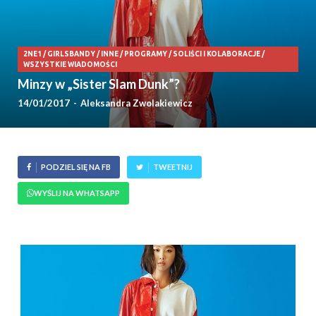
2NE1
/
GIRLSBANDY
/
INNE
/
PROGRAMY
/
SOLIŚCI I KOLABORACJE
/
WSZYSTKIE WIADOMOŚCI
Minzy w „Sister Slam Dunk”?
14/01/2017
-
Aleksandra Zwolakiewicz
PODZIEL SIĘ NA FB
TWEETNIJ
WYŚLIJ NA WHATSAPP