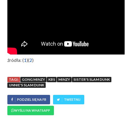
źródła: (
1
)(
2
)
TAGI:
GONG MINZY
KBS
MINZY
SISTER'S SLAM DUNK
UNNIE'S SLAM DUNK
PODZIEL SIĘ NA FB
TWEETNIJ
WYŚLIJ NA WHATSAPP