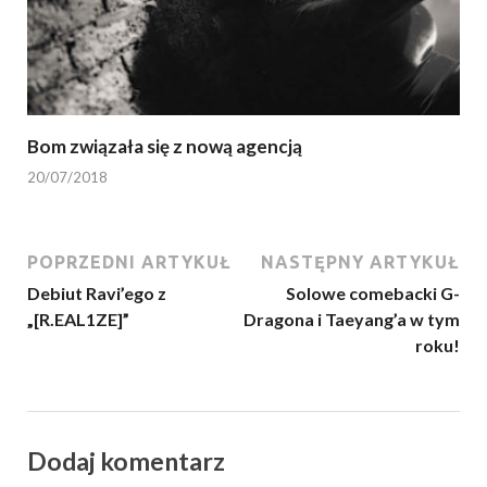
Bom związała się z nową agencją
20/07/2018
POPRZEDNI ARTYKUŁ
NASTĘPNY ARTYKUŁ
Debiut Ravi’ego z
Solowe comebacki G-
„[R.EAL1ZE]”
Dragona i Taeyang’a w tym
roku!
Dodaj komentarz