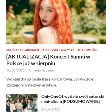
SOLIŚCI I KOLABORACJE
/
TELEDYSKI
/
WSZYSTKIE WIADOMOŚCI
[AKTUALIZACJA] Koncert Sunmi w
Polsce już w sierpniu
30/06/2022
-
Amanda Nadeem
Wokalistka ogłosiła trasę koncertową. Sprawdźcie
szczegóły w naszym artykule.
OnlyOneOf wydało swój autorski
mini-album [PODSUMOWANIE]
17/07/2021