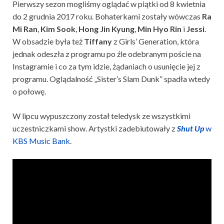
Pierwszy sezon mogliśmy oglądać w piątki od 8 kwietnia
do 2 grudnia 2017 roku. Bohaterkami zostały wówczas
Ra
Mi Ran
,
Kim Sook
,
Hong Jin Kyung
,
Min Hyo Rin
i
Jessi
.
W obsadzie była też
Tiffany
z Girls’ Generation, która
jednak odeszła z programu po źle odebranym poście na
Instagramie i co za tym idzie, żądaniach o usunięcie jej z
programu. Oglądalność „Sister’s Slam Dunk” spadła wtedy
o połowę.
W lipcu wypuszczony został teledysk ze wszystkimi
uczestniczkami show. Artystki zadebiutowały z
Shut Up
w
KBS Music Bank
.