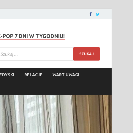
K-POP 7 DNI W TYGODNIU!
EDYSKI
RELACJE
WART UWAGI