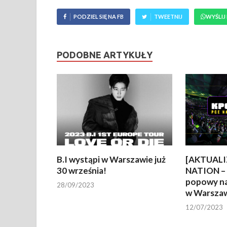
PODZIEL SIĘ NA FB
TWEETNIJ
WYŚLIJ
PODOBNE ARTYKUŁY
B.I wystąpi w Warszawie już
[AKTUALI
30 września!
NATION – f
popowy n
28/09/2023
w Warszaw
12/07/2023