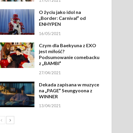
17/07/2021
O życiu jako idol na
„Border: Carnival” od
ENHYPEN
16/05/2021
Czym dla Baekyuna z EXO
jest miłość?
Podsumowanie comebacku
z „BAMBI”
27/04/2021
Dekada zapisana w muzyce
na „PAGE” Seungyoona z
WINNER
13/04/2021