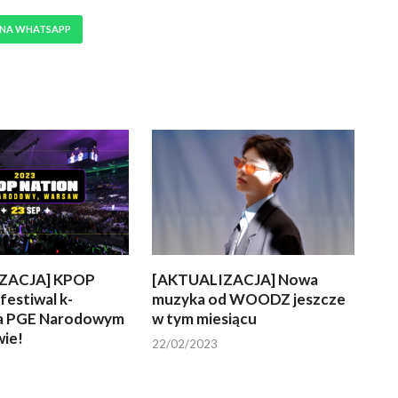
 NA WHATSAPP
ZACJA] KPOP
[AKTUALIZACJA] Nowa
estiwal k-
muzyka od WOODZ jeszcze
a PGE Narodowym
w tym miesiącu
ie!
22/02/2023