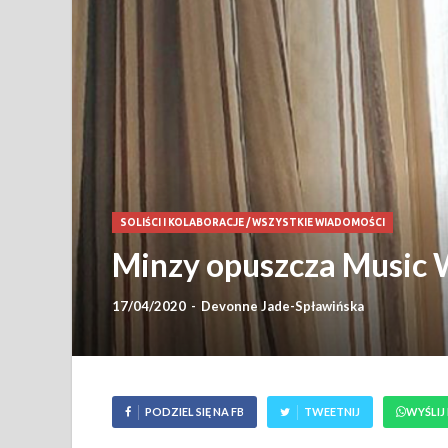
SOLIŚCI I KOLABORACJE
/
WSZYSTKIE WIADOMOŚCI
Minzy opuszcza Music 
17/04/2020
-
Devonne Jade-Spławińska
PODZIEL SIĘ NA FB
TWEETNIJ
WYŚLIJ