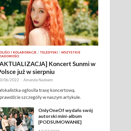
OLIŚCI I KOLABORACJE
/
TELEDYSKI
/
WSZYSTKIE
IADOMOŚCI
[AKTUALIZACJA] Koncert Sunmi w
Polsce już w sierpniu
0/06/2022
-
Amanda Nadeem
okalistka ogłosiła trasę koncertową.
prawdźcie szczegóły w naszym artykule.
OnlyOneOf wydało swój
autorski mini-album
[PODSUMOWANIE]