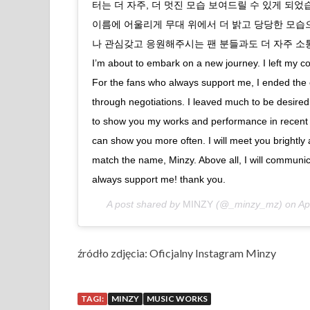
터는 더 자주, 더 멋진 모습 보여드릴 수 있게 되
이름에 어울리게 무대 위에서 더 밝고 당당한 모습
나 관심갖고 응원해주시는 팬 분들과도 더 자주 소
I’m about to embark on a new journey. I left my 
For the fans who always support me, I ended the 
through negotiations. I leaved much to be desire
to show you my works and performance in recent 
can show you more often. I will meet you brightly
match the name, Minzy. Above all, I will communi
always support me! thank you.
A post shared by
MINZY
(@_minzy_mz) on
Ap
źródło zdjęcia: Oficjalny Instagram Minzy
TAGI:
MINZY
MUSIC WORKS