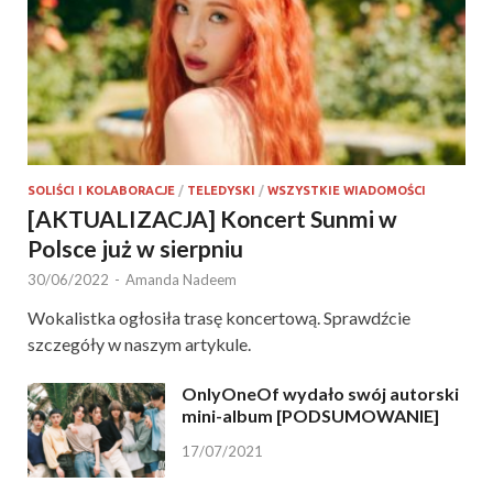
SOLIŚCI I KOLABORACJE
/
TELEDYSKI
/
WSZYSTKIE WIADOMOŚCI
[AKTUALIZACJA] Koncert Sunmi w
Polsce już w sierpniu
30/06/2022
-
Amanda Nadeem
Wokalistka ogłosiła trasę koncertową. Sprawdźcie
szczegóły w naszym artykule.
OnlyOneOf wydało swój autorski
mini-album [PODSUMOWANIE]
17/07/2021