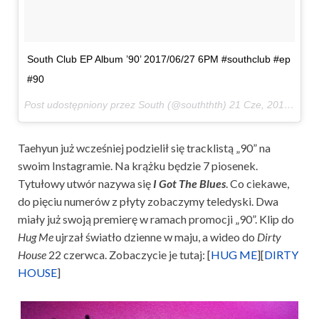
South Club EP Album ’90’ 2017/06/27 6PM #southclub #ep
#90
Post udostępniony przez South (@souththth)
21 Cze, 2017 o 7:26 PDT
Taehyun już wcześniej podzielił się tracklistą „90” na
swoim Instagramie. Na krążku będzie 7 piosenek.
Tytułowy utwór nazywa się
I Got The Blues
. Co ciekawe,
do pięciu numerów z płyty zobaczymy teledyski. Dwa
miały już swoją premierę w ramach promocji „90”. Klip do
Hug Me
ujrzał światło dzienne w maju, a wideo do
Dirty
House
22 czerwca. Zobaczycie je tutaj: [
HUG ME
][
DIRTY
HOUSE
]