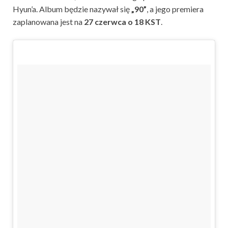
Hyun’a. Album będzie nazywał się
„90”
, a jego premiera
zaplanowana jest na
27 czerwca o 18 KST
.