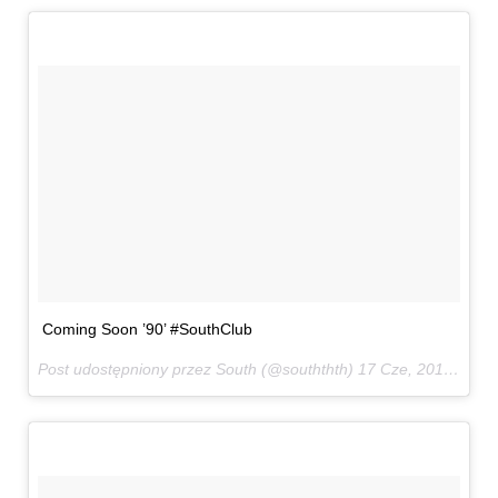
Coming Soon ’90’ #SouthClub
Post udostępniony przez South (@souththth)
17 Cze, 2017 o 7:28 PDT