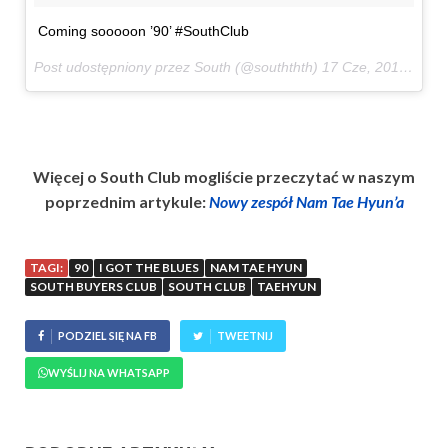
Coming sooooon ’90’ #SouthClub
Post udostępniony przez South (@souththth)
17 Cze, 2017 o 7:34 PDT
Więcej o South Club mogliście przeczytać w naszym
poprzednim artykule:
Nowy zespół Nam Tae Hyun’a
TAGI:
90
I GOT THE BLUES
NAM TAE HYUN
SOUTH BUYERS CLUB
SOUTH CLUB
TAEHYUN
PODZIEL SIĘ NA FB
TWEETNIJ
WYŚLIJ NA WHATSAPP