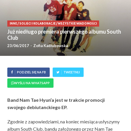
INNE
/
SOLIŚCI I KOLABORACJE
/
WSZYSTKIE WIADOMOŚCI
Już niedługo premiera pierwszego albumu South
Club
23/06/2017
-
Zofia Kadłubowska
PODZIEL SIĘ NA FB
TWEETNIJ
WYŚLIJ NA WHATSAPP
Band Nam Tae Hyun’a jest w trakcie promocji
swojego debiutanckiego EP.
Zgodnie z zapowiedziami, na koniec miesiąca usłyszymy
album South Club, bandu założonego przez Nam Tae