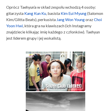
Oprócz Taehyun’a w skład zespołu wchodzą 4 osoby:
gitarzysta
Kang Kun Ku
, basista
Kim Eui Myung
(Salomon
Kim/Glitta Beats), perkusista
Jang Won Young
oraz
Choi
Yoon Hwi
, która gra na klawiszach (ich Instagramy
znajdziecie klikając imię każdego z członków). Taehyun
jest liderem grupy i jej wokalistą.