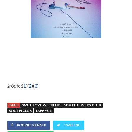
źródło:(
1
)(
2
)(
3
)
TAGI:
SMILE LOVE WEEKEND
SOUTH BUYERS CLUB
SOUTH CLUB
TAEHYUN
PODZIEL SIĘ NA FB
TWEETNIJ