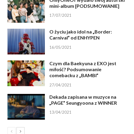
mini-album [PODSUMOWANIE]
17/07/2021
O życiu jako idol na „Border:
Carnival” od ENHYPEN
16/05/2021
Czym dla Baekyuna z EXO jest
miłość? Podsumowanie
comebacku z „BAMBI”
27/04/2021
Dekada zapisana w muzyce na
„PAGE” Seungyoona z WINNER
13/04/2021