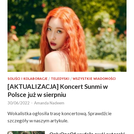
SOLIŚCI I KOLABORACJE
/
TELEDYSKI
/
WSZYSTKIE WIADOMOŚCI
[AKTUALIZACJA] Koncert Sunmi w
Polsce już w sierpniu
30/06/2022
-
Amanda Nadeem
Wokalistka ogłosiła trasę koncertową. Sprawdźcie
szczegóły w naszym artykule.
OnlyOneOf wydało swój autorski