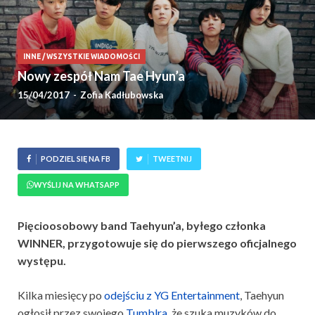
INNE
/
WSZYSTKIE WIADOMOŚCI
Nowy zespół Nam Tae Hyun’a
15/04/2017
-
Zofia Kadłubowska
PODZIEL SIĘ NA FB
TWEETNIJ
WYŚLIJ NA WHATSAPP
Pięcioosobowy band Taehyun’a, byłego członka
WINNER, przygotowuje się do pierwszego oficjalnego
występu.
Kilka miesięcy po
odejściu z YG Entertainment
, Taehyun
ogłosił przez swojego
Tumblra
, że szuka muzyków do