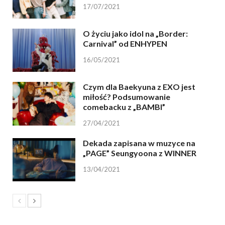
17/07/2021
O życiu jako idol na „Border:
Carnival” od ENHYPEN
16/05/2021
Czym dla Baekyuna z EXO jest
miłość? Podsumowanie
comebacku z „BAMBI”
27/04/2021
Dekada zapisana w muzyce na
„PAGE” Seungyoona z WINNER
13/04/2021