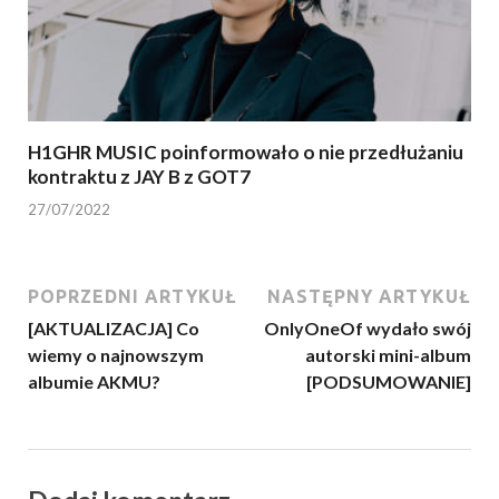
H1GHR MUSIC poinformowało o nie przedłużaniu
kontraktu z JAY B z GOT7
27/07/2022
POPRZEDNI ARTYKUŁ
NASTĘPNY ARTYKUŁ
[AKTUALIZACJA] Co
OnlyOneOf wydało swój
wiemy o najnowszym
autorski mini-album
albumie AKMU?
[PODSUMOWANIE]