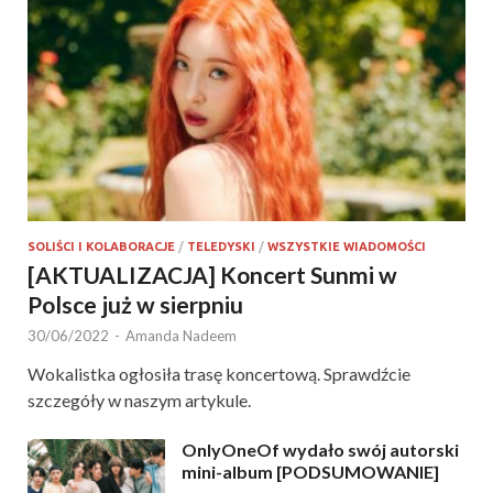
SOLIŚCI I KOLABORACJE
/
TELEDYSKI
/
WSZYSTKIE WIADOMOŚCI
[AKTUALIZACJA] Koncert Sunmi w
Polsce już w sierpniu
30/06/2022
-
Amanda Nadeem
Wokalistka ogłosiła trasę koncertową. Sprawdźcie
szczegóły w naszym artykule.
OnlyOneOf wydało swój autorski
mini-album [PODSUMOWANIE]