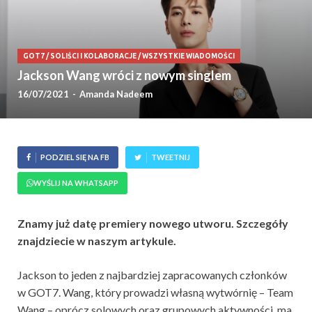
GOT7
/
SOLIŚCI I KOLABORACJE
/
WSZYSTKIE WIADOMOŚCI
Jackson Wang wróci z nowym singlem
16/07/2021
-
Amanda Nadeem
PODZIEL SIĘ NA FB
TWEETNIJ
WYŚLIJ NA WHATSAPP
Znamy już datę premiery nowego utworu. Szczegóły
znajdziecie w naszym artykule.
Jackson to jeden z najbardziej zapracowanych członków
w GOT7. Wang, który prowadzi własną wytwórnię – Team
Wang – oprócz solowych oraz grupowych aktywności, ma