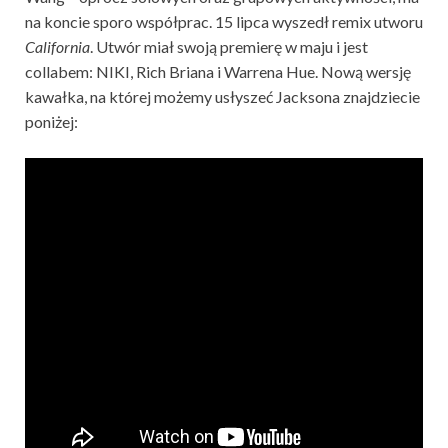
na koncie sporo współprac. 15 lipca wyszedł remix utworu
California
. Utwór miał swoją premierę w maju i jest
collabem: NIKI, Rich Briana i Warrena Hue. Nową wersję
kawałka, na której możemy usłyszeć Jacksona znajdziecie
poniżej: