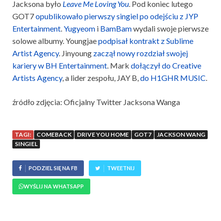
Jacksona było
Leave Me Loving You
. Pod koniec lutego
GOT7
opublikowało pierwszy singiel po odejściu z JYP
Entertainment
.
Yugyeom
i
BamBam
wydali swoje pierwsze
solowe albumy. Youngjae
podpisał kontrakt z Sublime
Artist Agency
. Jinyoung
zaczął nowy rozdział swojej
kariery w BH Entertainment
. Mark
dołączył do Creative
Artists Agency
, a lider zespołu, JAY B,
do H1GHR MUSIC
.
źródło zdjęcia: Oficjalny Twitter Jacksona Wanga
TAGI:
COMEBACK
DRIVE YOU HOME
GOT7
JACKSON WANG
SINGIEL
PODZIEL SIĘ NA FB
TWEETNIJ
WYŚLIJ NA WHATSAPP