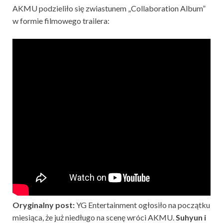
AKMU podzieliło się zwiastunem „Collaboration Album”
w formie filmowego trailera:
Oryginalny post:
YG Entertainment ogłosiło na początku
miesiąca, że już niedługo na scenę wróci AKMU.
Suhyun i