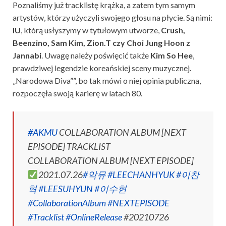
Poznaliśmy już tracklistę krążka, a zatem tym samym
artystów, którzy użyczyli swojego głosu na płycie. Są nimi:
IU
, którą usłyszymy w tytułowym utworze,
Crush,
Beenzino, Sam Kim, Zion.T czy Choi Jung Hoon z
Jannabi
. Uwagę należy poświęcić także
Kim So Hee
,
prawdziwej legendzie koreańskiej sceny muzycznej.
„Narodowa Diva””, bo tak mówi o niej opinia publiczna,
rozpoczęła swoją karierę w latach 80.
#AKMU
COLLABORATION ALBUM [NEXT
EPISODE] TRACKLIST
COLLABORATION ALBUM [NEXT EPISODE]
2021.07.26
#악뮤
#LEECHANHYUK
#이찬
혁
#LEESUHYUN
#이수현
#CollaborationAlbum
#NEXTEPISODE
#Tracklist
#OnlineRelease
#20210726