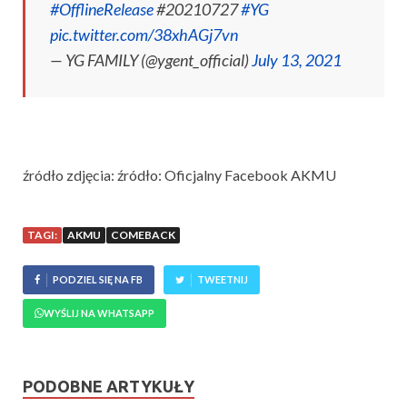
#OfflineRelease
#20210727
#YG
pic.twitter.com/38xhAGj7vn
— YG FAMILY (@ygent_official)
July 13, 2021
źródło zdjęcia: źródło: Oficjalny Facebook AKMU
TAGI:
AKMU
COMEBACK
PODZIEL SIĘ NA FB
TWEETNIJ
WYŚLIJ NA WHATSAPP
PODOBNE ARTYKUŁY