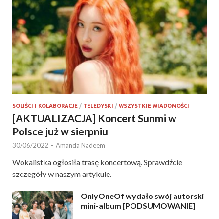
SOLIŚCI I KOLABORACJE
/
TELEDYSKI
/
WSZYSTKIE WIADOMOŚCI
[AKTUALIZACJA] Koncert Sunmi w
Polsce już w sierpniu
30/06/2022
-
Amanda Nadeem
Wokalistka ogłosiła trasę koncertową. Sprawdźcie
szczegóły w naszym artykule.
OnlyOneOf wydało swój autorski
mini-album [PODSUMOWANIE]