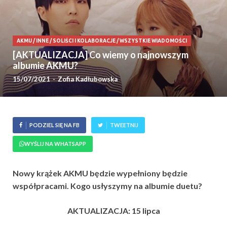
AKMU
/
INNE
/
SOLIŚCI I KOLABORACJE
/
WSZYSTKIE WIADOMOŚCI
[AKTUALIZACJA] Co wiemy o najnowszym
albumie AKMU?
15/07/2021
-
Zofia Kadłubowska
PODZIEL SIĘ NA FB
TWEETNIJ
WYŚLIJ NA WHATSAPP
Nowy krążek AKMU będzie wypełniony będzie
współpracami. Kogo usłyszymy na albumie duetu?
AKTUALIZACJA: 15 lipca