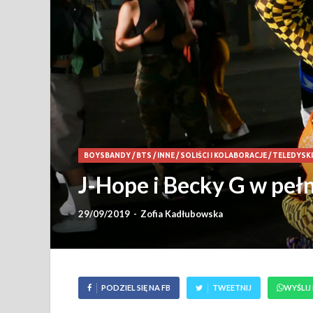
BOYSBANDY
/
BTS
/
INNE
/
SOLIŚCI I KOLABORACJE
/
TELEDYSKI
J-Hope i Becky G w peł
29/09/2019
-
Zofia Kadłubowska
PODZIEL SIĘ NA FB
TWEETNIJ
WYŚLIJ