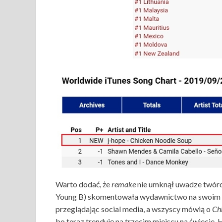
Warto dodać, że
remake
nie umknął uwadze twórc
Young B) skomentowała wydawnictwo na swoim Ins
przeglądając social media, a wszyscy mówią o
Ch
bo teraz trenduję na trzecim miejscu na świecie.