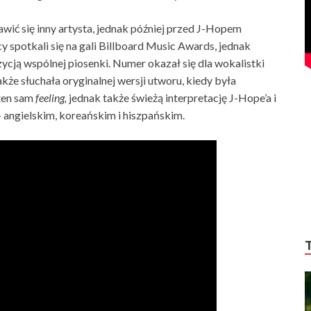
ić się inny artysta, jednak później przed J-Hopem
y spotkali się na gali Billboard Music Awards, jednak
ozycją wspólnej piosenki. Numer okazał się dla wokalistki
kże słuchała oryginalnej wersji utworu, kiedy była
ten sam
feeling,
jednak także świeżą interpretację J-Hope’a i
 angielskim, koreańskim i hiszpańskim.