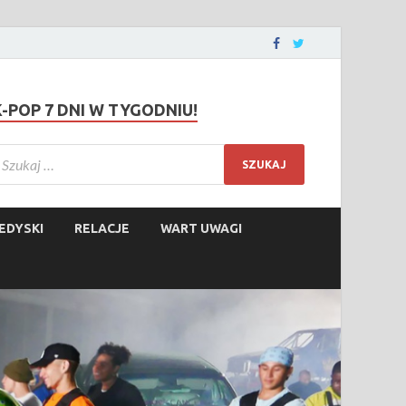
K-POP 7 DNI W TYGODNIU!
EDYSKI
RELACJE
WART UWAGI