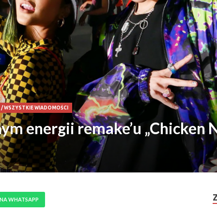
/
WSZYSTKIE WIADOMOŚCI
nym energii remake’u „Chicken 
 NA WHATSAPP