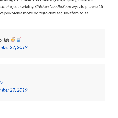
remake
jest świetny.
Chicken Noodle Soup
wyszło prawie 15
nowe pokolenie może do tego dotrzeć, uważam to za
r life
mber 27, 2019
U7
mber 29, 2019