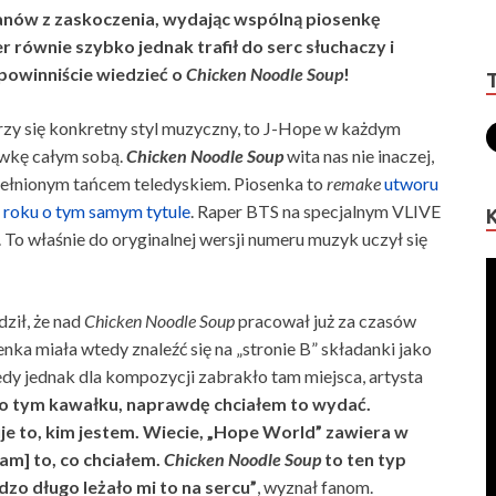
fanów z zaskoczenia, wydając wspólną piosenkę
r równie szybko jednak trafił do serc słuchaczy i
 powinniście wiedzieć o
Chicken Noodle Soup
!
arzy się konkretny styl muzyczny, to J-Hope w każdym
wkę całym sobą.
Chicken Noodle Soup
wita nas nie inaczej,
ełnionym tańcem teledyskiem. Piosenka to
remake
utworu
6 roku o tym samym tytule
. Raper BTS na specjalnym VLIVE
. To właśnie do oryginalnej wersji numeru muzyk uczył się
ził, że nad
Chicken Noodle Soup
pracował już za czasów
nka miała wtedy znaleźć się na „stronie B” składanki jako
edy jednak dla kompozycji zabrakło tam miejsca, artysta
 o tym kawałku, naprawdę chciałem to wydać.
e to, kim jestem. Wiecie, „Hope World” zawiera w
am] to, co chciałem.
Chicken Noodle Soup
to ten typ
zo długo leżało mi to na sercu”
, wyznał fanom.