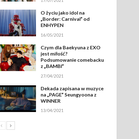
17/07/2021
O życiu jako idol na
„Border: Carnival” od
ENHYPEN
16/05/2021
Czym dla Baekyuna z EXO
jest miłość?
Podsumowanie comebacku
z „BAMBI”
27/04/2021
Dekada zapisana w muzyce
na „PAGE” Seungyoona z
WINNER
13/04/2021