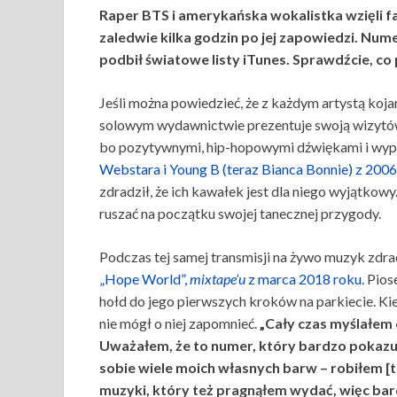
Raper BTS i amerykańska wokalistka wzięli 
zaledwie kilka godzin po jej zapowiedzi. Nume
podbił światowe listy iTunes. Sprawdźcie, co
Jeśli można powiedzieć, że z każdym artystą koj
solowym wydawnictwie prezentuje swoją wizytó
bo pozytywnymi, hip-hopowymi dźwiękami i wyp
Webstara i Young B (teraz Bianca Bonnie) z 200
zdradził, że ich kawałek jest dla niego wyjątkowy
ruszać na początku swojej tanecznej przygody.
Podczas tej samej transmisji na żywo muzyk zdrad
„Hope World”,
mixtape’u
z marca 2018 roku.
Piose
hołd do jego pierwszych kroków na parkiecie. Ki
nie mógł o niej zapomnieć.
„Cały czas myślałem
Uważałem, że to numer, który bardzo pokazuj
sobie wiele moich własnych barw – robiłem [t
muzyki, który też pragnąłem wydać, więc bard