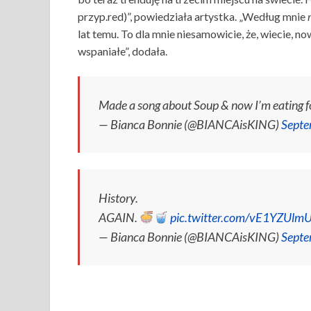
przyp.red)”, powiedziała artystka. „Według mnie
lat temu. To dla mnie niesamowicie, że, wiecie, 
wspaniałe”, dodała.
Made a song about Soup & now I’m eating fo
— Bianca Bonnie (@BIANCAisKING)
Septe
History.
AGAIN.
pic.twitter.com/vE1YZUlm
— Bianca Bonnie (@BIANCAisKING)
Septe