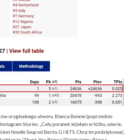
ów oryginalnego utworu. Bianca Bonnie (poprzednio
tagram Stories. „Cały poranek leżałam w łóżku, wiecie,
icken Noodle Soup
od Becky G i BTS. Chcę im podziękować,
 Hashtag to 'Thank You Bianca’ (Dziękujemy, Bianca –