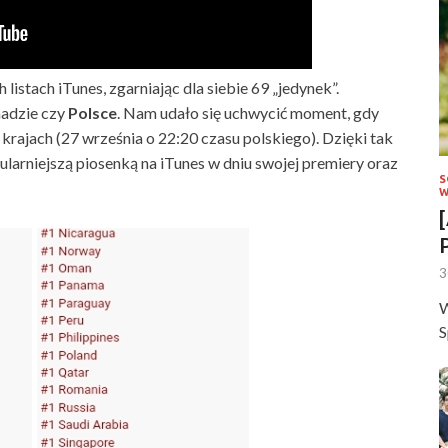
istach iTunes, zgarniając dla siebie 69 „jedynek”.
nadzie czy
Polsce
. Nam udało się uchwycić moment, gdy
rajach (27 września o 22:20 czasu polskiego). Dzięki tak
ularniejszą piosenką na iTunes w dniu swojej premiery oraz
S
W
3
W
S