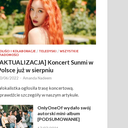
OLIŚCI I KOLABORACJE
/
TELEDYSKI
/
WSZYSTKIE
IADOMOŚCI
[AKTUALIZACJA] Koncert Sunmi w
Polsce już w sierpniu
0/06/2022
-
Amanda Nadeem
okalistka ogłosiła trasę koncertową.
prawdźcie szczegóły w naszym artykule.
OnlyOneOf wydało swój
autorski mini-album
[PODSUMOWANIE]