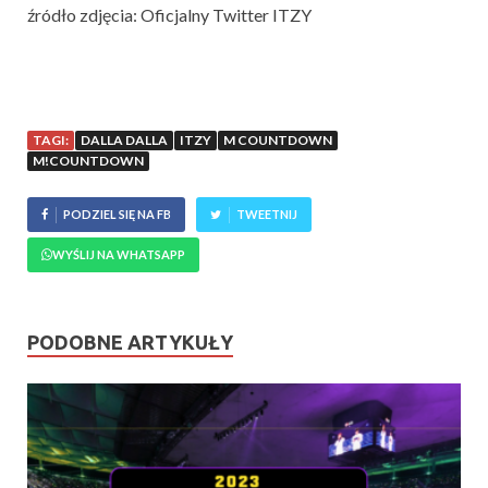
źródło zdjęcia: Oficjalny Twitter ITZY
TAGI:
DALLA DALLA
ITZY
M COUNTDOWN
M!COUNTDOWN
PODZIEL SIĘ NA FB
TWEETNIJ
WYŚLIJ NA WHATSAPP
PODOBNE ARTYKUŁY