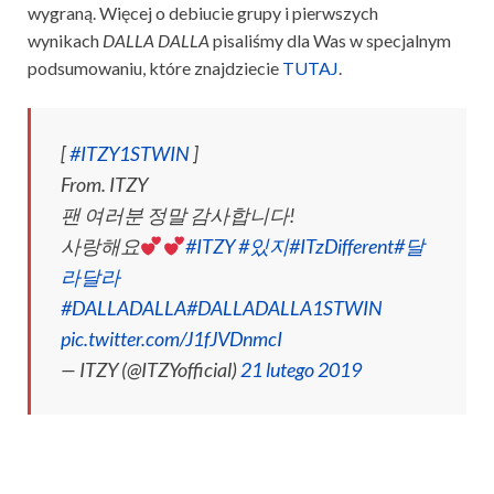
wygraną. Więcej o debiucie grupy i pierwszych
wynikach
DALLA DALLA
pisaliśmy dla Was w specjalnym
podsumowaniu, które znajdziecie
TUTAJ
.
[
#ITZY1STWIN
]
From. ITZY
팬 여러분 정말 감사합니다!
사랑해요
#ITZY
#있지
#ITzDifferent
#달
라달라
#DALLADALLA
#DALLADALLA1STWIN
pic.twitter.com/J1fJVDnmcI
— ITZY (@ITZYofficial)
21 lutego 2019