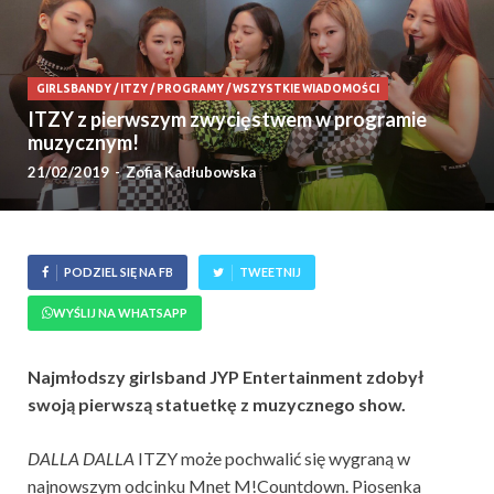
GIRLSBANDY
/
ITZY
/
PROGRAMY
/
WSZYSTKIE WIADOMOŚCI
ITZY z pierwszym zwycięstwem w programie
muzycznym!
21/02/2019
-
Zofia Kadłubowska
PODZIEL SIĘ NA FB
TWEETNIJ
WYŚLIJ NA WHATSAPP
Najmłodszy girlsband JYP Entertainment zdobył
swoją pierwszą statuetkę z muzycznego show.
DALLA DALLA
ITZY może pochwalić się wygraną w
najnowszym odcinku Mnet M!Countdown. Piosenka