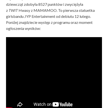
dziewcząt zdobyła 8527 punktów i zwyciężyła
z
TWIT
Hwasy z MAMAMOO. To pierwsza statuetka
girlsbandu JYP Entertainment od debiutu 12 lutego.
Poniżej znajdziecie występ z programu oraz moment
ogłoszenia wyników: