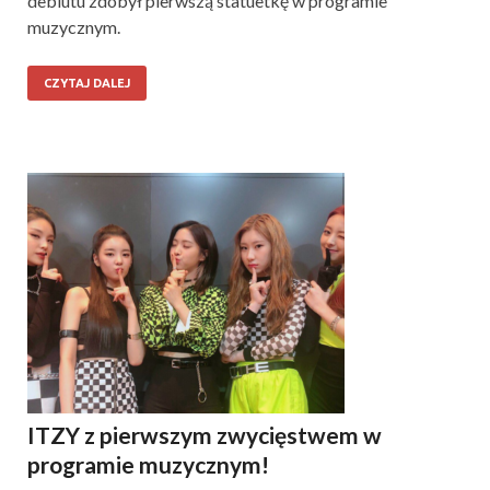
debiutu zdobył pierwszą statuetkę w programie
muzycznym.
CZYTAJ DALEJ
ITZY z pierwszym zwycięstwem w
programie muzycznym!