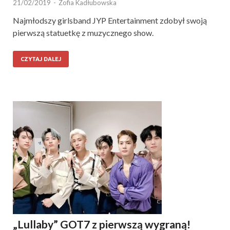
21/02/2019
-
Zofia Kadłubowska
Najmłodszy girlsband JYP Entertainment zdobył swoją
pierwszą statuetkę z muzycznego show.
CZYTAJ DALEJ
„Lullaby” GOT7 z pierwszą wygraną!