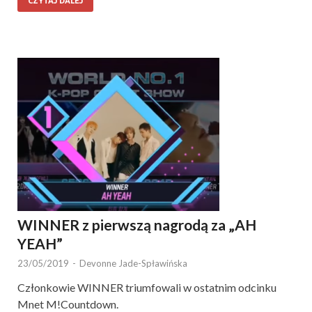
CZYTAJ DALEJ
WINNER z pierwszą nagrodą za „AH
YEAH”
23/05/2019
-
Devonne Jade-Spławińska
Członkowie WINNER triumfowali w ostatnim odcinku
Mnet M!Countdown.