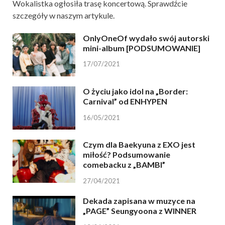
Wokalistka ogłosiła trasę koncertową. Sprawdźcie
szczegóły w naszym artykule.
OnlyOneOf wydało swój autorski
mini-album [PODSUMOWANIE]
17/07/2021
O życiu jako idol na „Border:
Carnival” od ENHYPEN
16/05/2021
Czym dla Baekyuna z EXO jest
miłość? Podsumowanie
comebacku z „BAMBI”
27/04/2021
Dekada zapisana w muzyce na
„PAGE” Seungyoona z WINNER