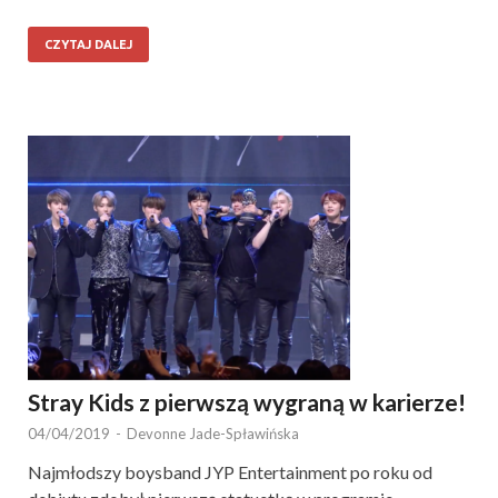
CZYTAJ DALEJ
Stray Kids z pierwszą wygraną w karierze!
04/04/2019
-
Devonne Jade-Spławińska
Najmłodszy boysband JYP Entertainment po roku od