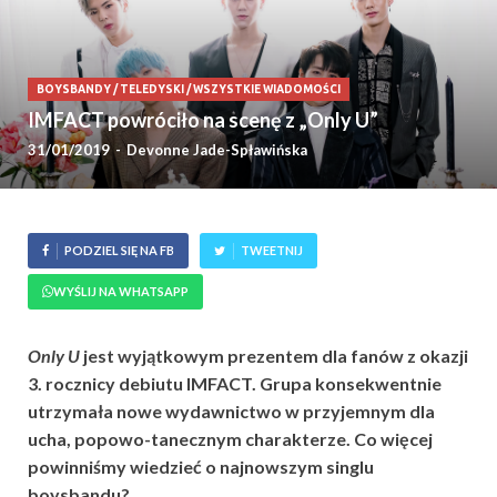
BOYSBANDY
/
TELEDYSKI
/
WSZYSTKIE WIADOMOŚCI
IMFACT powróciło na scenę z „Only U”
31/01/2019
-
Devonne Jade-Spławińska
PODZIEL SIĘ NA FB
TWEETNIJ
WYŚLIJ NA WHATSAPP
Only U
jest wyjątkowym prezentem dla fanów z okazji
3. rocznicy debiutu IMFACT. Grupa konsekwentnie
utrzymała nowe wydawnictwo w przyjemnym dla
ucha, popowo-tanecznym charakterze. Co więcej
powinniśmy wiedzieć o najnowszym singlu
boysbandu?