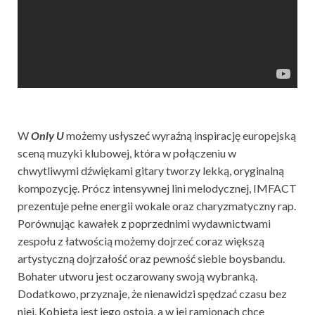
W
Only U
możemy usłyszeć wyraźną inspirację europejską
sceną muzyki klubowej, która w połączeniu w
chwytliwymi dźwiękami gitary tworzy lekką, oryginalną
kompozycję. Prócz intensywnej lini melodycznej, IMFACT
prezentuje pełne energii wokale oraz charyzmatyczny rap.
Porównując kawałek z poprzednimi wydawnictwami
zespołu z łatwością możemy dojrzeć coraz większą
artystyczną dojrzałość oraz pewność siebie boysbandu.
Bohater utworu jest oczarowany swoją wybranką.
Dodatkowo, przyznaje, że nienawidzi spędzać czasu bez
niej. Kobieta jest jego ostoją, a w jej ramionach chce