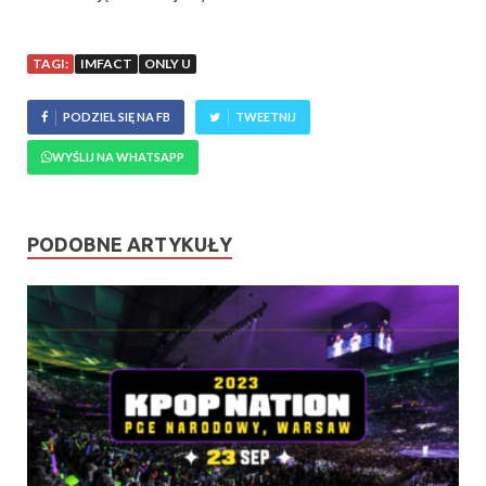
TAGI:
IMFACT
ONLY U
PODZIEL SIĘ NA FB
TWEETNIJ
WYŚLIJ NA WHATSAPP
PODOBNE ARTYKUŁY