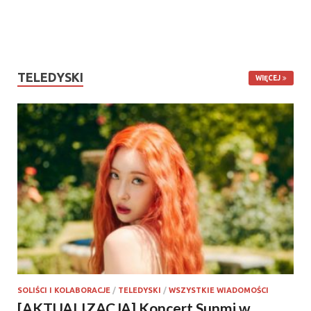
TELEDYSKI
WIĘCEJ
SOLIŚCI I KOLABORACJE
/
TELEDYSKI
/
WSZYSTKIE WIADOMOŚCI
[AKTUALIZACJA] Koncert Sunmi w