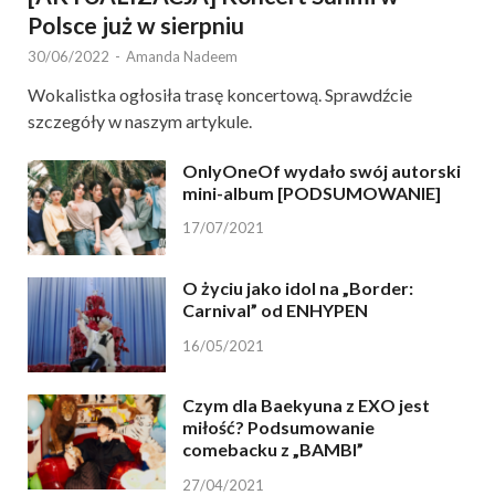
Polsce już w sierpniu
30/06/2022
-
Amanda Nadeem
Wokalistka ogłosiła trasę koncertową. Sprawdźcie
szczegóły w naszym artykule.
OnlyOneOf wydało swój autorski
mini-album [PODSUMOWANIE]
17/07/2021
O życiu jako idol na „Border:
Carnival” od ENHYPEN
16/05/2021
Czym dla Baekyuna z EXO jest
miłość? Podsumowanie
comebacku z „BAMBI”
27/04/2021