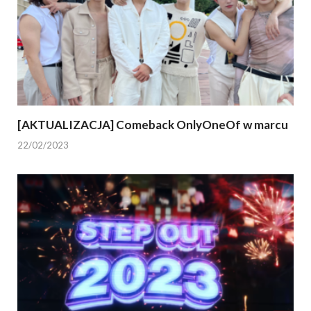
[AKTUALIZACJA] Comeback OnlyOneOf w marcu
22/02/2023