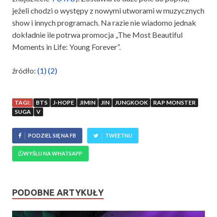
jeżeli chodzi o występy z nowymi utworami w muzycznych
show i innych programach. Na razie nie wiadomo jednak
dokładnie ile potrwa promocja „The Most Beautiful
Moments in Life: Young Forever”.
źródło:
(1)
(2)
TAGI:
BTS
J-HOPE
JIMIN
JIN
JUNGKOOK
RAP MONSTER
SUGA
V
PODZIEL SIĘ NA FB
TWEETNIJ
WYŚLIJ NA WHATSAPP
PODOBNE ARTYKUŁY