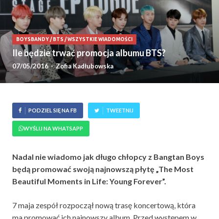
BOYSBANDY
/
BTS
/
WSZYSTKIE WIADOMOŚCI
Ile będzie trwać promocja albumu BTS?
07/05/2016
-
Zofia Kadłubowska
PODZIEL SIĘ NA FB
TWEETNIJ
WYŚLIJ NA WHATSAPP
Nadal nie wiadomo jak długo chłopcy z Bangtan Boys
będą promować swoją najnowszą płytę „The Most
Beautiful Moments in Life: Young Forever”.
7 maja zespół rozpoczął nową trasę koncertową, która
ma promować ich najnowszy album. Przed występem w