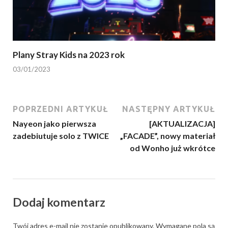
Plany Stray Kids na 2023 rok
03/01/2023
POPRZEDNI ARTYKUŁ
NASTĘPNY ARTYKUŁ
Nayeon jako pierwsza
[AKTUALIZACJA]
zadebiutuje solo z TWICE
„FACADE”, nowy materiał
od Wonho już wkrótce
Dodaj komentarz
Twój adres e-mail nie zostanie opublikowany.
Wymagane pola są