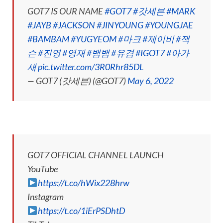
GOT7 IS OUR NAME
#GOT7
#갓세븐
#MARK
#JAYB
#JACKSON
#JINYOUNG
#YOUNGJAE
#BAMBAM
#YUGYEOM
#마크
#제이비
#잭
슨
#진영
#영재
#뱀뱀
#유겸
#IGOT7
#아가
새
pic.twitter.com/3R0Rhr85DL
— GOT7 (갓세븐) (@GOT7)
May 6, 2022
GOT7 OFFICIAL CHANNEL LAUNCH
YouTube
https://t.co/hWix228hrw
Instagram
https://t.co/1iErPSDhtD