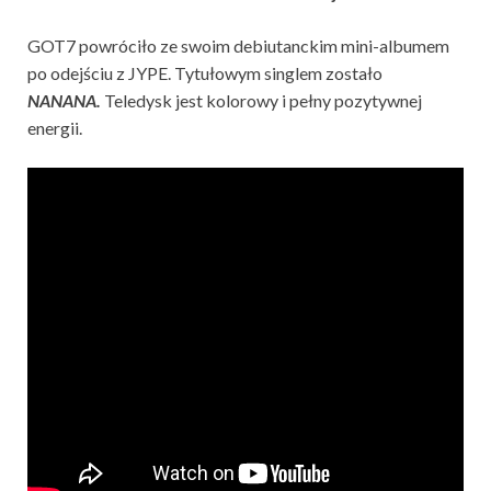
GOT7 powróciło ze swoim debiutanckim mini-albumem
po odejściu z JYPE. Tytułowym singlem zostało
NANANA.
Teledysk jest kolorowy i pełny pozytywnej
energii.