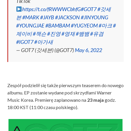
TikTok
https://t.co/fRWWWCbhfG
#GOT7
#갓세
븐
#MARK
#JAYB
#JACKSON
#JINYOUNG
#YOUNGJAE
#BAMBAM
#YUGYEOM
#마크
#
제이비
#잭슨
#진영
#영재
#뱀뱀
#유겸
#IGOT7
#아가새
— GOT7 (갓세븐) (@GOT7)
May 6, 2022
Zespół podzielił się także pierwszym teaserem do nowego
albumu. EP zostanie wydane pod skrzydłami Warner
Music Korea. Premierę zaplanowano na
23 maja
godz.
18:00 KST (11:00 czasu polskiego).