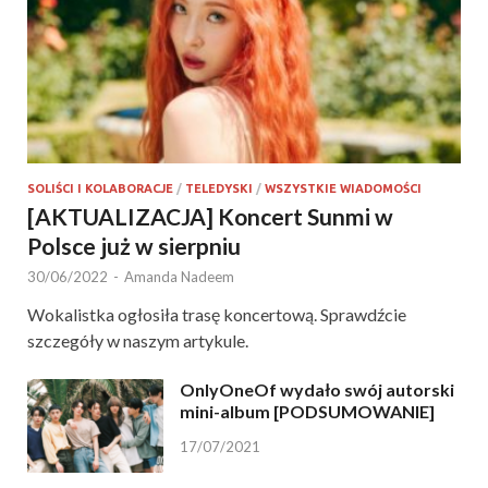
SOLIŚCI I KOLABORACJE
/
TELEDYSKI
/
WSZYSTKIE WIADOMOŚCI
[AKTUALIZACJA] Koncert Sunmi w
Polsce już w sierpniu
30/06/2022
-
Amanda Nadeem
Wokalistka ogłosiła trasę koncertową. Sprawdźcie
szczegóły w naszym artykule.
OnlyOneOf wydało swój autorski
mini-album [PODSUMOWANIE]
17/07/2021