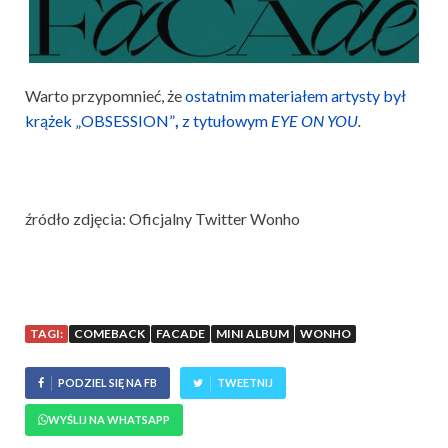
Warto przypomnieć, że
ostatnim materiałem artysty był
krążek „OBSESSION”
,
z tytułowym
EYE ON YOU
.
źródło zdjęcia: Oficjalny Twitter Wonho
TAGI:
COMEBACK
FACADE
MINI ALBUM
WONHO
PODZIEL SIĘ NA FB
TWEETNIJ
WYŚLIJ NA WHATSAPP