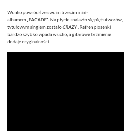
Wonho powrócił ze swoim trzecim mini-
albumem
„FACADE”.
Na płycie znalazło się pięć utworów,
tytułowym singlem zostało
CRAZY
. Refren piosenki
bardzo szybko wpada w ucho, a gitarowe brzmienie
dodaje oryginalności.