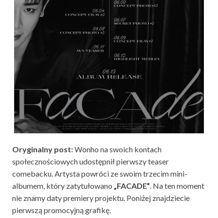
Oryginalny post:
Wonho na swoich kontach
społecznościowych udostępnił pierwszy teaser
comebacku. Artysta powróci ze swoim trzecim mini-
albumem, który zatytułowano
„FACADE”
. Na ten moment
nie znamy daty premiery projektu. Poniżej znajdziecie
pierwszą promocyjną grafikę.