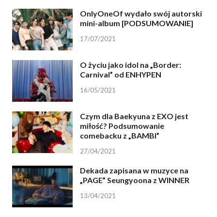
OnlyOneOf wydało swój autorski
mini-album [PODSUMOWANIE]
17/07/2021
O życiu jako idol na „Border:
Carnival” od ENHYPEN
16/05/2021
Czym dla Baekyuna z EXO jest
miłość? Podsumowanie
comebacku z „BAMBI”
27/04/2021
Dekada zapisana w muzyce na
„PAGE” Seungyoona z WINNER
13/04/2021