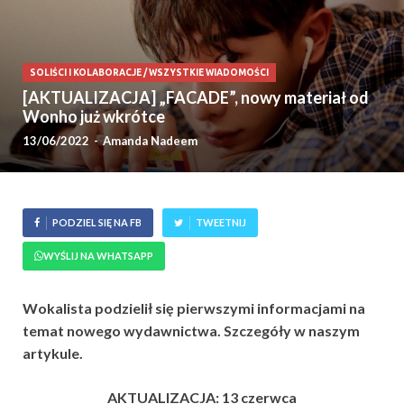
SOLIŚCI I KOLABORACJE
/
WSZYSTKIE WIADOMOŚCI
[AKTUALIZACJA] „FACADE”, nowy materiał od
Wonho już wkrótce
13/06/2022
-
Amanda Nadeem
PODZIEL SIĘ NA FB
TWEETNIJ
WYŚLIJ NA WHATSAPP
Wokalista podzielił się pierwszymi informacjami na
temat nowego wydawnictwa. Szczegóły w naszym
artykule.
AKTUALIZACJA: 13 czerwca