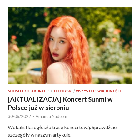
SOLIŚCI I KOLABORACJE
/
TELEDYSKI
/
WSZYSTKIE WIADOMOŚCI
[AKTUALIZACJA] Koncert Sunmi w
Polsce już w sierpniu
30/06/2022
-
Amanda Nadeem
Wokalistka ogłosiła trasę koncertową. Sprawdźcie
szczegóły w naszym artykule.