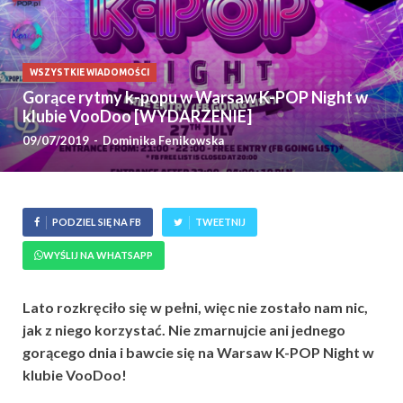
WSZYSTKIE WIADOMOŚCI
Gorące rytmy k-popu w Warsaw K-POP Night w
klubie VooDoo [WYDARZENIE]
09/07/2019
-
Dominika Fenikowska
PODZIEL SIĘ NA FB
TWEETNIJ
WYŚLIJ NA WHATSAPP
Lato rozkręciło się w pełni, więc nie zostało nam nic,
jak z niego korzystać. Nie zmarnujcie ani jednego
gorącego dnia i bawcie się na Warsaw K-POP Night w
klubie VooDoo!