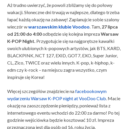
Aż trudno uwierzyć, że powoli zbliżamy się do połowy
wakacji. Słoneczne dni trwają w najlepsze, dlatego trzeba
łapać każdą okazję na zabawę! Zaplanujcie sobie szalony
wieczór w
warszawskim klubie Voodoo
. Tam,
27 lipca
od 21:00 do 4:00
odbędzie się kolejna impreza
Warsaw
K-POP Night.
Przygotujcie się na najgorętsze kawałki
swoich ulubionych k-popowych artystów, jak BTS, KARD,
BLACKPINK, NCT 127, EXID, GOT7, EXO, Super Junior,
CL, Zico, TWICE oraz wielu innych. K-pop, k-hiphop, k-
edm czy k-rock – na miejscu zagra wszystko, czym
inspiruje się Korea!
Więcej szczegółów znajdziecie na
facebookowym
wydarzeniu Warsaw K-POP night at VooDoo Club
. Macie
okazję na zaoszczędzenie pieniędzy, ponieważ lista z
internetowego eventu wchodzi do 22:00 za darmo! Po tej
godzinie wejściówka będzie kosztować 10 zł. Impreza
przeznaczona jest dla osób od 16. roku życia,