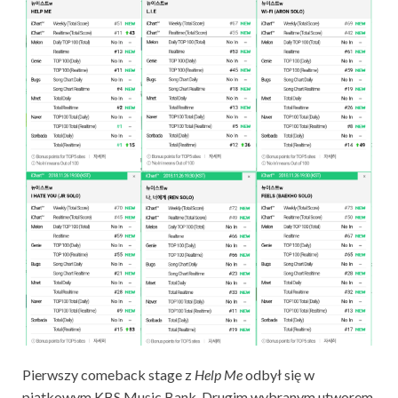
Pierwszy comeback stage z
Help Me
odbył się w
piątkowym KBS Music Bank. Drugim wybranym utworem