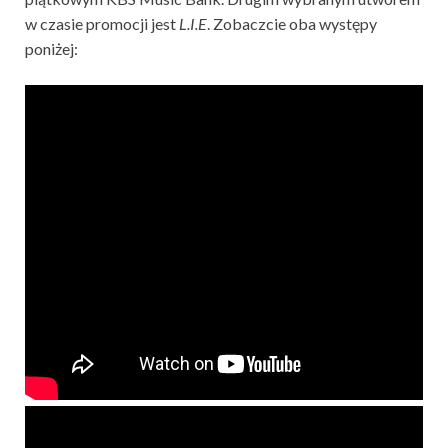
w czasie promocji jest
L.I.E
. Zobaczcie oba występy
poniżej: