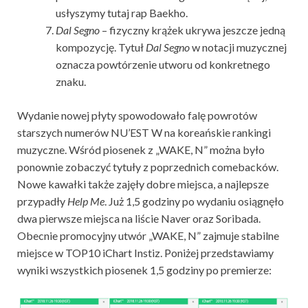
usłyszymy tutaj rap Baekho.
Dal Segno
– fizyczny krążek ukrywa jeszcze jedną
kompozycję. Tytuł
Dal Segno
w notacji muzycznej
oznacza powtórzenie utworu od konkretnego
znaku.
Wydanie nowej płyty spowodowało falę powrotów
starszych numerów NU’EST W na koreańskie rankingi
muzyczne. Wśród piosenek z „WAKE, N” można było
ponownie zobaczyć tytuły z poprzednich comebacków.
Nowe kawałki także zajęły dobre miejsca, a najlepsze
przypadły
Help Me
. Już 1,5 godziny po wydaniu osiągnęło
dwa pierwsze miejsca na liście Naver oraz Soribada.
Obecnie promocyjny utwór „WAKE, N” zajmuje stabilne
miejsce w TOP10 iChart Instiz. Poniżej przedstawiamy
wyniki wszystkich piosenek 1,5 godziny po premierze: