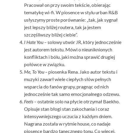
Pracował on przy swoim tekście, obierając
tematykę wi-fi. W piosence w stylu urban R&B
usłyszymy proste porównanie: „tak, jak sygnał
jest lepszy bliżej routera, tak ja jestem
szczęśliwszy bliżej ciebie”.
I Hate You
– solowy utwór JR, który jednocześnie
jest autorem tekstu. Mówi o nieuniknionych
konfliktach i bólu, jaki można sprawić drugiej
połówce w związku.
Me, To You
– piosenka Rena. Jako autor tekstu i
muzyki zawarł wiele ciepłych słów pełnych
wsparcia do fanów grupy, pragnąc od nich
jednocześnie tak samo emocjonalnego odzewu.
Feels
– ostatnie solo na płycie otrzymał Baekho.
Opisuje stan błogi stan zakochania i coraz
intensywniejszego uczucia z każdym dniem.
Nagrana została w rytmie house, co nadaje
piosence bardzo tanecznego tonu. Co więcej,