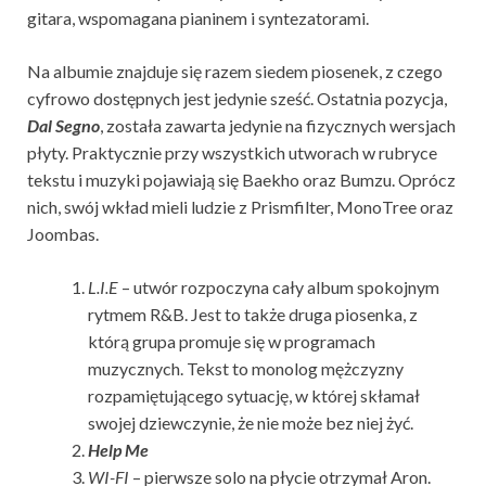
gitara, wspomagana pianinem i syntezatorami.
Na albumie znajduje się razem siedem piosenek, z czego
cyfrowo dostępnych jest jedynie sześć. Ostatnia pozycja,
Dal Segno
, została zawarta jedynie na fizycznych wersjach
płyty. Praktycznie przy wszystkich utworach w rubryce
tekstu i muzyki pojawiają się Baekho oraz Bumzu. Oprócz
nich, swój wkład mieli ludzie z Prismfilter, MonoTree oraz
Joombas.
L.I.E
– utwór rozpoczyna cały album spokojnym
rytmem R&B. Jest to także druga piosenka, z
którą grupa promuje się w programach
muzycznych. Tekst to monolog mężczyzny
rozpamiętującego sytuację, w której skłamał
swojej dziewczynie, że nie może bez niej żyć.
Help Me
WI-FI
– pierwsze solo na płycie otrzymał Aron.