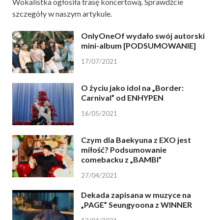
Wokalistka ogłosiła trasę koncertową. Sprawdźcie
szczegóły w naszym artykule.
OnlyOneOf wydało swój autorski
mini-album [PODSUMOWANIE]
17/07/2021
O życiu jako idol na „Border:
Carnival” od ENHYPEN
16/05/2021
Czym dla Baekyuna z EXO jest
miłość? Podsumowanie
comebacku z „BAMBI”
27/04/2021
Dekada zapisana w muzyce na
„PAGE” Seungyoona z WINNER