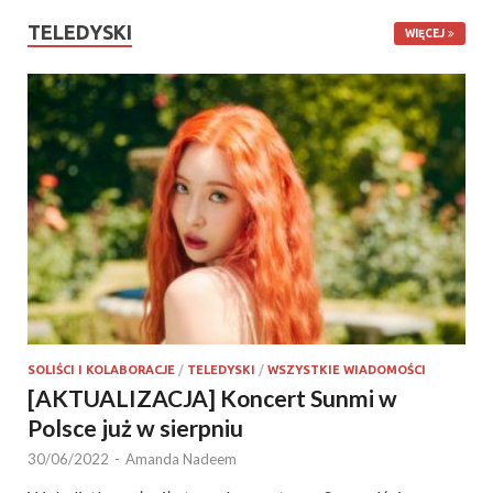
TELEDYSKI
WIĘCEJ
SOLIŚCI I KOLABORACJE
/
TELEDYSKI
/
WSZYSTKIE WIADOMOŚCI
[AKTUALIZACJA] Koncert Sunmi w
Polsce już w sierpniu
30/06/2022
-
Amanda Nadeem