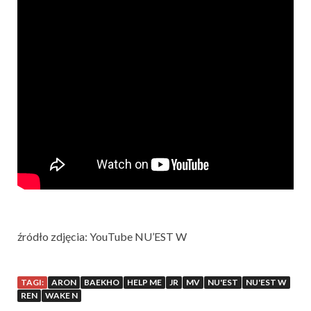
źródło zdjęcia: YouTube NU’EST W
TAGI:
ARON
BAEKHO
HELP ME
JR
MV
NU'EST
NU'EST W
REN
WAKE N