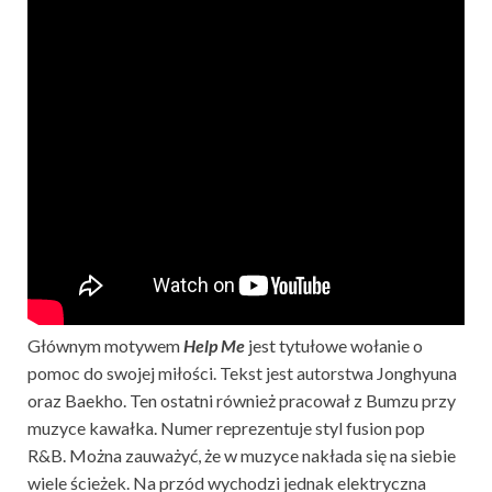
Głównym motywem
Help Me
jest tytułowe wołanie o
pomoc do swojej miłości. Tekst jest autorstwa Jonghyuna
oraz Baekho. Ten ostatni również pracował z Bumzu przy
muzyce kawałka. Numer reprezentuje styl fusion pop
R&B. Można zauważyć, że w muzyce nakłada się na siebie
wiele ścieżek. Na przód wychodzi jednak elektryczna