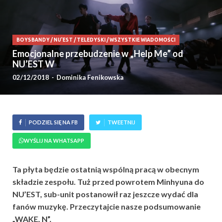
BOYSBANDY
/
NU'EST
/
TELEDYSKI
/
WSZYSTKIE WIADOMOŚCI
Emocjonalne przebudzenie w „Help Me” od
NU’EST W
02/12/2018
-
Dominika Fenikowska
PODZIEL SIĘ NA FB
TWEETNIJ
WYŚLIJ NA WHATSAPP
Ta płyta będzie ostatnią wspólną pracą w obecnym
składzie zespołu. Tuż przed powrotem Minhyuna do
NU’EST, sub-unit postanowił raz jeszcze wydać dla
fanów muzykę. Przeczytajcie nasze podsumowanie
„WAKE, N”.