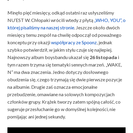
Minęło pięć miesięcy, odkąd ostatni raz usłyszeliśmy
NU’EST W. Chłopaki wrócili wtedy z płytą
„WHO, YOU”, o
której pisaliśmy na naszej stronie
. Jeszcze około dwóch
miesięcy temu zespół na chwilę odpoczął od poważnego
konceptu przy okazji
współpracy ze Spoonz
, jednak
szybko potwierdził, w jakim stylu czuje się najlepiej.
Najnowszy album boysbandu ukazał się
26 listopada
i
tym razem trzyma się tematyki sennych marzeń. „WAKE,
N” ma dwa znaczenia. Jedno dotyczy dosłownego
obudzenia się, czego trzymają się dwie pierwsze pozycje
na albumie. Drugie zaś oznacza emocjonalne
przebudzenie, omawiane na solowych kompozycjach
członków grupy. Krążek tworzy zatem spójną całość, co
sugeruje przesłuchanie go w domyślnej kolejności, nie
pomijając ani jednej sekundy.