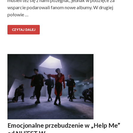
musieli też się z nami pożegnać, jednak w podzięce za
wsparcie podarowali fanom nowe albumy. W drugiej
połowie …
CZYTAJ DALEJ
Emocjonalne przebudzenie w „Help Me”