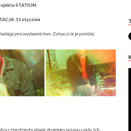
rojektu STATION.
ACJA: 11 stycznia
wiadającymi wydawnictwo. Zobaczcie je poniżej:
dzą czterdziesty utwór drugiego sezonu cyklu. Ich