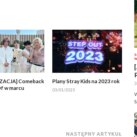
S
W
ZACJA] Comeback
Plany Stray Kids na 2023 rok
3
f w marcu
03/01/2023
W
S
NASTĘPNY ARTYKUŁ