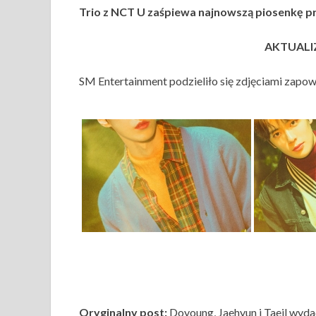
Trio z NCT U zaśpiewa najnowszą piosenkę p
AKTUALIZ
SM Entertainment podzieliło się zdjęciami zapo
Oryginalny post:
Doyoung, Jaehyun i Taeil wyda