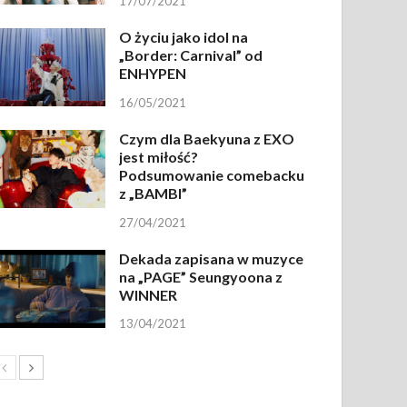
17/07/2021
O życiu jako idol na
„Border: Carnival” od
ENHYPEN
16/05/2021
Czym dla Baekyuna z EXO
jest miłość?
Podsumowanie comebacku
z „BAMBI”
27/04/2021
Dekada zapisana w muzyce
na „PAGE” Seungyoona z
WINNER
13/04/2021