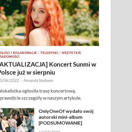
OLIŚCI I KOLABORACJE
/
TELEDYSKI
/
WSZYSTKIE
IADOMOŚCI
[AKTUALIZACJA] Koncert Sunmi w
Polsce już w sierpniu
0/06/2022
-
Amanda Nadeem
okalistka ogłosiła trasę koncertową.
prawdźcie szczegóły w naszym artykule.
OnlyOneOf wydało swój
autorski mini-album
[PODSUMOWANIE]