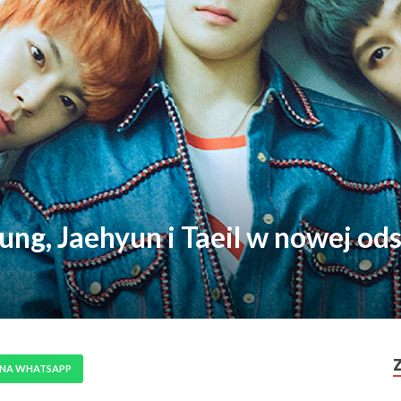
g, Jaehyun i Taeil w nowej o
 NA WHATSAPP