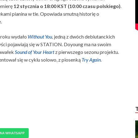
remierę
12 stycznia o 18:00 KST (10:00 czasu polskiego)
.
kami pianina w tle. Opowiada smutną historię o
.
6 roku wydało
Without You
,
jedną z dwóch debiutanckich
rtyści pojawiają się w STATION. Doyoung ma na swoim
awałek
Sound of Your Heart
z pierwszego sezonu projektu.
entował się w cyklu solowo, z piosenką
Try Again
.
 NA WHATSAPP