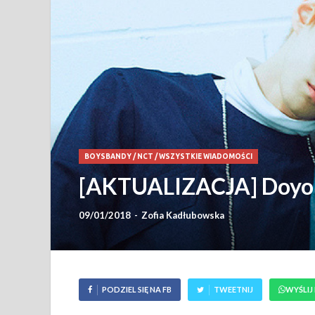
BOYSBANDY
/
NCT
/
WSZYSTKIE WIADOMOŚCI
[AKTUALIZACJA] Doyoun
09/01/2018
-
Zofia Kadłubowska
PODZIEL SIĘ NA FB
TWEETNIJ
WYŚLIJ