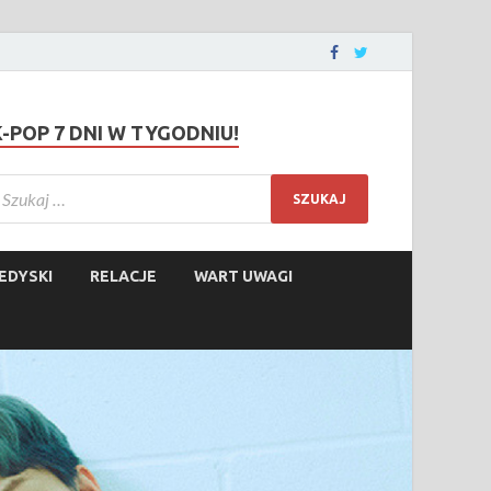
K-POP 7 DNI W TYGODNIU!
EDYSKI
RELACJE
WART UWAGI