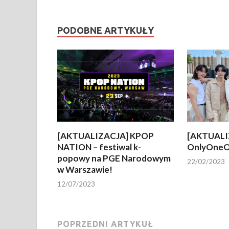
PODOBNE ARTYKUŁY
[AKTUALIZACJA] KPOP
[AKTUALI
NATION – festiwal k-
OnlyOneO
popowy na PGE Narodowym
22/02/2023
w Warszawie!
12/07/2023
POPRZEDNI ARTYKUŁ