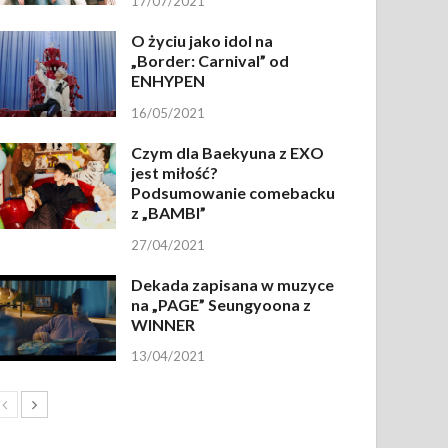
17/07/2021
O życiu jako idol na
„Border: Carnival” od
ENHYPEN
16/05/2021
Czym dla Baekyuna z EXO
jest miłość?
Podsumowanie comebacku
z „BAMBI”
27/04/2021
Dekada zapisana w muzyce
na „PAGE” Seungyoona z
WINNER
13/04/2021