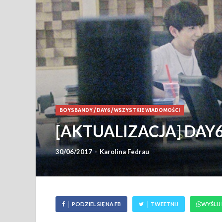
BOYSBANDY
/
DAY6
/
WSZYSTKIE WIADOMOŚCI
[AKTUALIZACJA] DAY6 r
30/06/2017
-
Karolina Fedrau
PODZIEL SIĘ NA FB
TWEETNIJ
WYŚLIJ