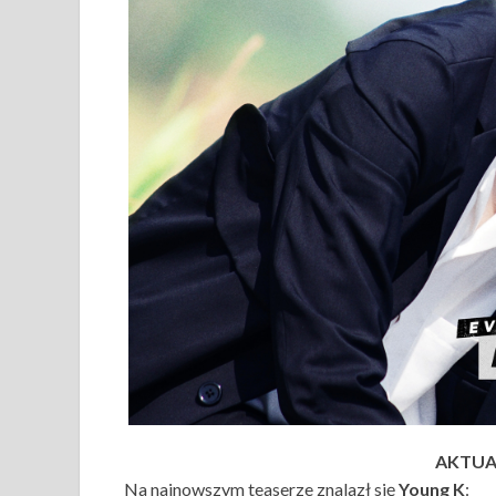
AKTUAL
Na najnowszym teaserze znalazł się
Young K
: