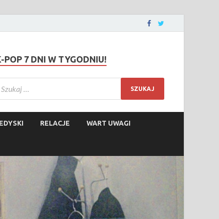
K-POP 7 DNI W TYGODNIU!
EDYSKI
RELACJE
WART UWAGI