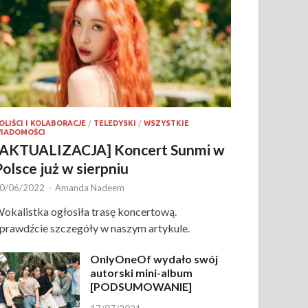
OLIŚCI I KOLABORACJE
/
TELEDYSKI
/
WSZYSTKIE
IADOMOŚCI
[AKTUALIZACJA] Koncert Sunmi w
Polsce już w sierpniu
0/06/2022
-
Amanda Nadeem
okalistka ogłosiła trasę koncertową.
prawdźcie szczegóły w naszym artykule.
OnlyOneOf wydało swój
autorski mini-album
[PODSUMOWANIE]