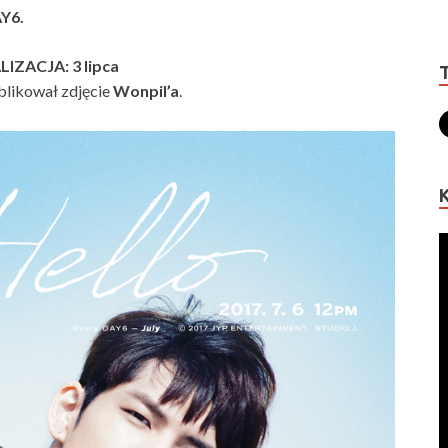
AY6.
IZACJA: 3 lipca
ublikował zdjęcie
Wonpil’a
.