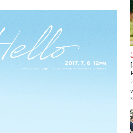
S
W
3
W
S