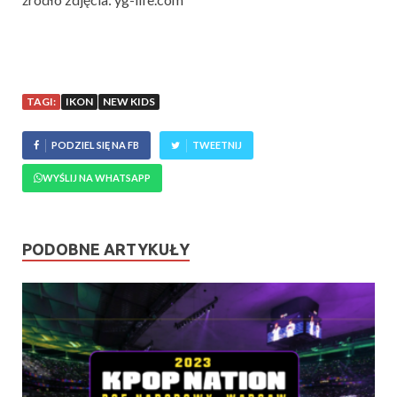
TAGI:
IKON
NEW KIDS
PODZIEL SIĘ NA FB
TWEETNIJ
WYŚLIJ NA WHATSAPP
PODOBNE ARTYKUŁY