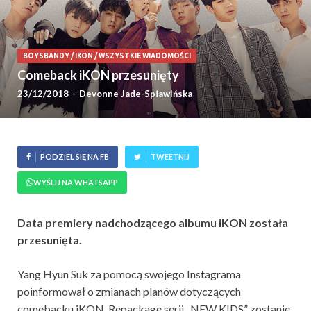
BOYSBANDY
/
IKON
/
WSZYSTKIE WIADOMOŚCI
Comeback iKON przesunięty
23/12/2018
-
Devonne Jade-Spławińska
PODZIEL SIĘ NA FB
TWEETNIJ
WYŚLIJ NA WHATSAPP
Data premiery nadchodzącego albumu iKON została
przesunięta.
Yang Hyun Suk za pomocą swojego Instagrama
poinformował o zmianach planów dotyczących
comebacku iKON. Repackage serii „NEW KIDS” zostanie