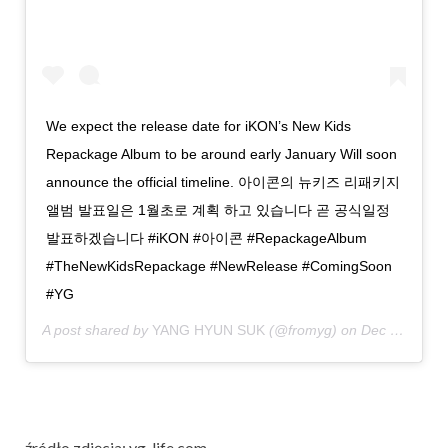
We expect the release date for iKON’s New Kids
Repackage Album to be around early January Will soon
announce the official timeline. 아이콘의 뉴키즈 리패키지
앨범 발표일은 1월초로 계획 하고 있습니다 곧 공식일정
발표하겠습니다 #iKON #아이콘 #RepackageAlbum
#TheNewKidsRepackage #NewRelease #ComingSoon
#YG
A post shared by
YANG HYUN SUK
(@fromyg) on
Dec 22, 2018 at 9:40pm PST
źródło zdjęcia: yg-life.com