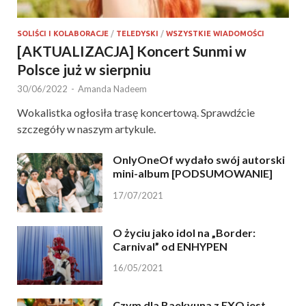
SOLIŚCI I KOLABORACJE
/
TELEDYSKI
/
WSZYSTKIE WIADOMOŚCI
[AKTUALIZACJA] Koncert Sunmi w
Polsce już w sierpniu
30/06/2022
-
Amanda Nadeem
Wokalistka ogłosiła trasę koncertową. Sprawdźcie
szczegóły w naszym artykule.
OnlyOneOf wydało swój autorski
mini-album [PODSUMOWANIE]
17/07/2021
O życiu jako idol na „Border:
Carnival” od ENHYPEN
16/05/2021
Czym dla Baekyuna z EXO jest