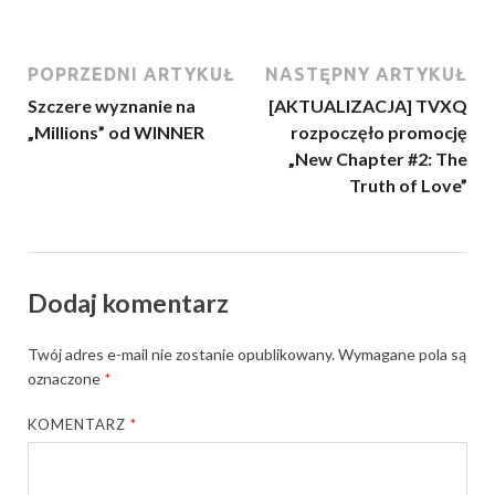
POPRZEDNI ARTYKUŁ
NASTĘPNY ARTYKUŁ
Szczere wyznanie na
[AKTUALIZACJA] TVXQ
„Millions” od WINNER
rozpoczęło promocję
„New Chapter #2: The
Truth of Love”
Dodaj komentarz
Twój adres e-mail nie zostanie opublikowany.
Wymagane pola są
oznaczone
*
KOMENTARZ
*