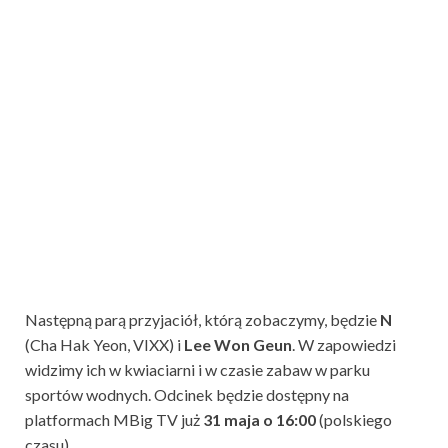
Następną parą przyjaciół, którą zobaczymy, będzie
N
(Cha Hak Yeon, VIXX) i
Lee Won Geun
. W zapowiedzi
widzimy ich w kwiaciarni i w czasie zabaw w parku
sportów wodnych. Odcinek będzie dostępny na
platformach MBig TV już
31 maja o 16:00
(polskiego
czasu).