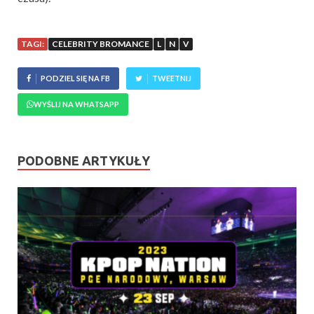
TAGI:
CELEBRITY BROMANCE
L
N
V
PODZIEL SIĘ NA FB
TWEETNIJ
WYŚLIJ NA WHATSAPP
PODOBNE ARTYKUŁY