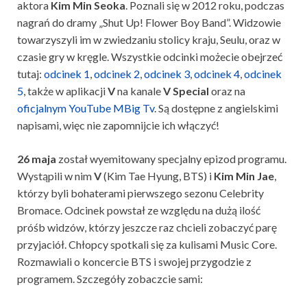
aktora
Kim Min Seoka
. Poznali się w 2012 roku, podczas
nagrań do dramy „Shut Up! Flower Boy Band”. Widzowie
towarzyszyli im w zwiedzaniu stolicy kraju, Seulu, oraz w
czasie gry w kręgle. Wszystkie odcinki możecie obejrzeć
tutaj:
odcinek 1
,
odcinek 2
,
odcinek 3
,
odcinek 4
,
odcinek
5
, także w aplikacji
V
na kanale
V Special
oraz na
oficjalnym YouTube MBig Tv
. Są dostępne z angielskimi
napisami, więc nie zapomnijcie ich włączyć!
26 maja
został wyemitowany specjalny epizod programu.
Wystąpili w nim
V
(Kim Tae Hyung, BTS) i
Kim Min Jae
,
którzy byli bohaterami pierwszego sezonu Celebrity
Bromace. Odcinek powstał ze względu na dużą ilość
próśb widzów, którzy jeszcze raz chcieli zobaczyć parę
przyjaciół. Chłopcy spotkali się za kulisami Music Core.
Rozmawiali o koncercie BTS i swojej przygodzie z
programem. Szczegóły zobaczcie sami: