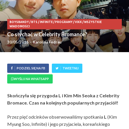
BOYSBANDY
/
BTS
/
INFINITE
/
PROGRAMY
/
VIXX
/
WSZYSTKIE
WIADOMOŚCI
Co słychać w Celebrity Bromance?
30/05/2016
-
Karolina Fedrau
PODZIEL SIĘ NA FB
TWEETNIJ
WYŚLIJ NA WHATSAPP
Skończyła się przygoda L i Kim Min Seoka z Celebrity
Bromace. Czas na kolejnych popularnych przyjaciół!
Przez pięć odcinków obserwowaliśmy spotkania
L
(Kim
Myung Soo, Infinite) i jego przyjaciela, koreańskiego