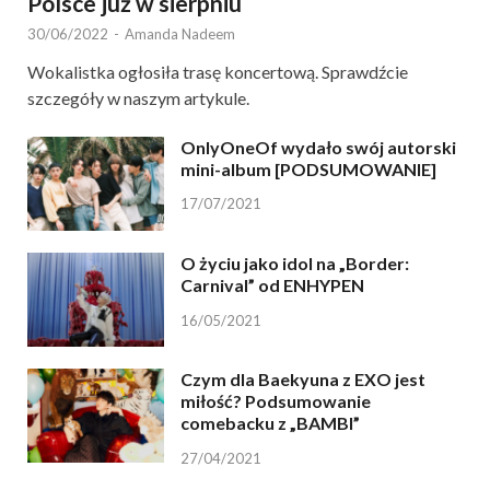
Polsce już w sierpniu
30/06/2022
-
Amanda Nadeem
Wokalistka ogłosiła trasę koncertową. Sprawdźcie
szczegóły w naszym artykule.
OnlyOneOf wydało swój autorski
mini-album [PODSUMOWANIE]
17/07/2021
O życiu jako idol na „Border:
Carnival” od ENHYPEN
16/05/2021
Czym dla Baekyuna z EXO jest
miłość? Podsumowanie
comebacku z „BAMBI”
27/04/2021