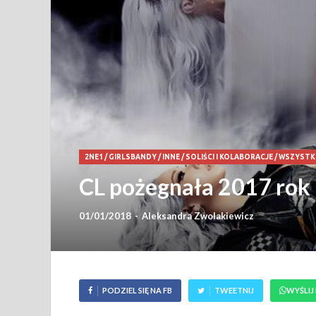
2NE1
/
GIRLSBANDY
/
INNE
/
SOLIŚCI I KOLABORACJE
/
WSZYSTK
CL pożegnała 2017 rok
01/01/2018
-
Aleksandra Zwolakiewicz
PODZIEL SIĘ NA FB
TWEETNIJ
WYŚLIJ