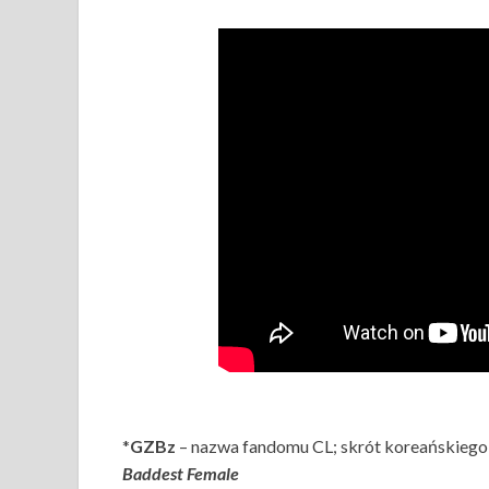
*
GZBz
– nazwa fandomu CL; skrót koreańskiego w
Baddest Female