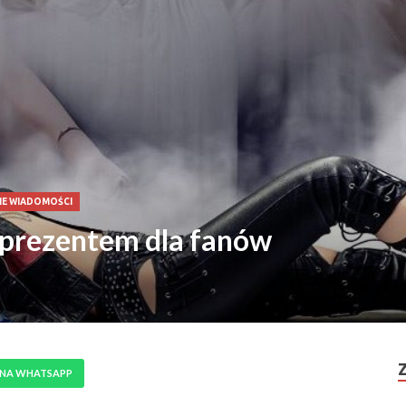
IE WIADOMOŚCI
 prezentem dla fanów
 NA WHATSAPP