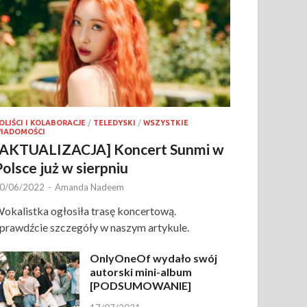
OLIŚCI I KOLABORACJE
/
TELEDYSKI
/
WSZYSTKIE
IADOMOŚCI
[AKTUALIZACJA] Koncert Sunmi w
Polsce już w sierpniu
0/06/2022
-
Amanda Nadeem
okalistka ogłosiła trasę koncertową.
prawdźcie szczegóły w naszym artykule.
OnlyOneOf wydało swój
autorski mini-album
[PODSUMOWANIE]