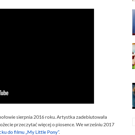
ołowie sierpnia 2016 roku. Artystka zadebiutowała
ożecie przeczytać więcej o piosence. We wrześniu 2017
ku do filmu „My Little Pony”
.