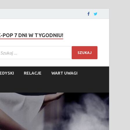
K-POP 7 DNI W TYGODNIU!
EDYSKI
RELACJE
WART UWAGI