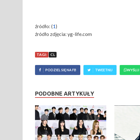
źródło: (
1
)
źródło zdjęcia: yg-life.com
TAGI:
CL
PODZIEL SIĘ NA FB
TWEETNIJ
WYŚLIJ
PODOBNE ARTYKUŁY