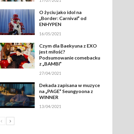
17/07/2021
O życiu jako idol na
„Border: Carnival” od
ENHYPEN
16/05/2021
Czym dla Baekyuna z EXO
jest miłość?
Podsumowanie comebacku
z „BAMBI”
27/04/2021
Dekada zapisana w muzyce
na „PAGE” Seungyoona z
WINNER
13/04/2021