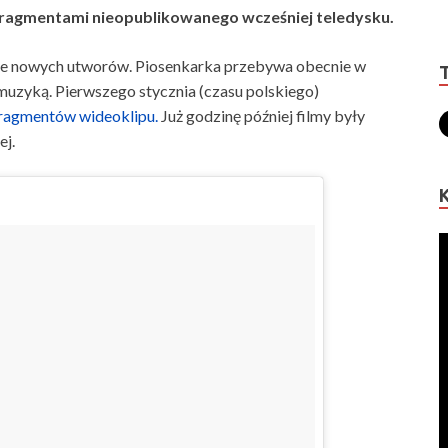
 fragmentami nieopublikowanego wcześniej teledysku.
daje nowych utworów. Piosenkarka przebywa obecnie w
muzyką. Pierwszego stycznia (czasu polskiego)
ragmentów wideoklipu.
Już godzinę później filmy były
ej.