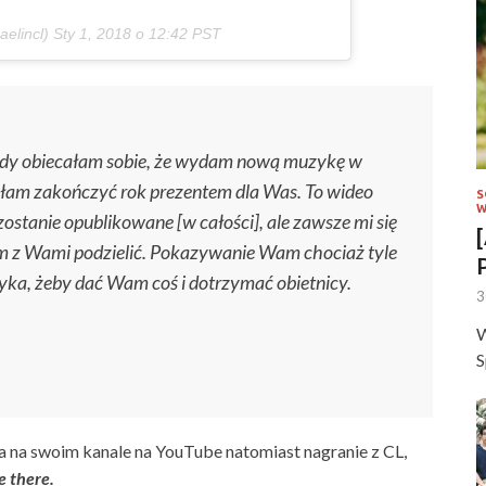
elincl)
Sty 1, 2018 o 12:42 PST
edy obiecałam sobie, że wydam nową muzykę w
iałam zakończyć rok prezentem dla Was. To wideo
S
W
ostanie opublikowane [w całości], ale zawsze mi się
nim z Wami podzielić. Pokazywanie Wam chociaż tyle
zyka, żeby dać Wam coś i dotrzymać obietnicy.
3
W
S
a na swoim kanale na YouTube natomiast nagranie z CL,
be there.