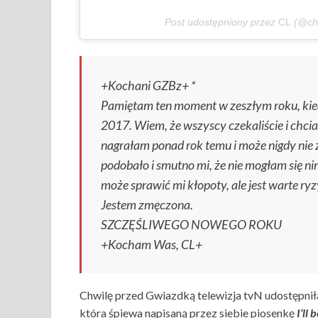
Post udostępniony przez
CL
(@cha
+Kochani GZBz+ *
Pamiętam ten moment w zeszłym roku, ki
2017. Wiem, że wszyscy czekaliście i chc
nagrałam ponad rok temu i może nigdy nie z
podobało i smutno mi, że nie mogłam się 
może sprawić mi kłopoty, ale jest warte ry
Jestem zmęczona.
SZCZĘŚLIWEGO NOWEGO ROKU
+Kocham Was, CL+
Chwilę przed Gwiazdką telewizja tvN udostępnił
która śpiewa napisaną przez siebie piosenkę
I’ll 