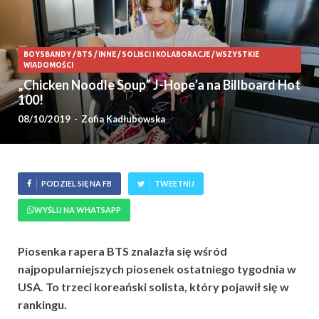
BOYSBANDY
/
BTS
/
INNE
/
SOLIŚCI I KOLABORACJE
/
WSZYSTKIE
WIADOMOŚCI
„Chicken Noodle Soup” J-Hope’a na Billboard Hot
100!
08/10/2019
-
Zofia Kadłubowska
PODZIEL SIĘ NA FB
TWEETNIJ
WYŚLIJ NA WHATSAPP
Piosenka rapera BTS znalazła się wśród
najpopularniejszych piosenek ostatniego tygodnia w
USA. To trzeci koreański solista, który pojawił się w
rankingu.