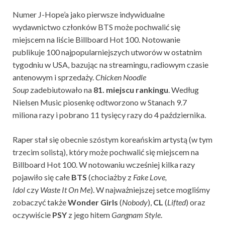
Numer J-Hope’a jako pierwsze indywidualne
wydawnictwo członków BTS może pochwalić się
miejscem na liście Billboard Hot 100. Notowanie
publikuje 100 najpopularniejszych utworów w ostatnim
tygodniu w USA, bazując na streamingu, radiowym czasie
antenowym i sprzedaży.
Chicken Noodle
Soup
zadebiutowało na
81. miejscu rankingu
. Według
Nielsen Music piosenkę odtworzono w Stanach 9.7
miliona razy i pobrano 11 tysięcy razy do 4 października.
Raper stał się obecnie szóstym koreańskim artystą (w tym
trzecim solistą), który może pochwalić się miejscem na
Billboard Hot 100. W notowaniu wcześniej kilka razy
pojawiło się całe
BTS
(chociażby z
Fake Love,
Idol
czy
Waste It On Me
). W najważniejszej setce mogliśmy
zobaczyć także
Wonder Girls
(
Nobody
),
CL
(
Lifted
) oraz
oczywiście
PSY
z jego hitem
Gangnam Style
.