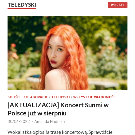
TELEDYSKI
WIĘCEJ
SOLIŚCI I KOLABORACJE
/
TELEDYSKI
/
WSZYSTKIE WIADOMOŚCI
[AKTUALIZACJA] Koncert Sunmi w
Polsce już w sierpniu
30/06/2022
-
Amanda Nadeem
Wokalistka ogłosiła trasę koncertową. Sprawdźcie