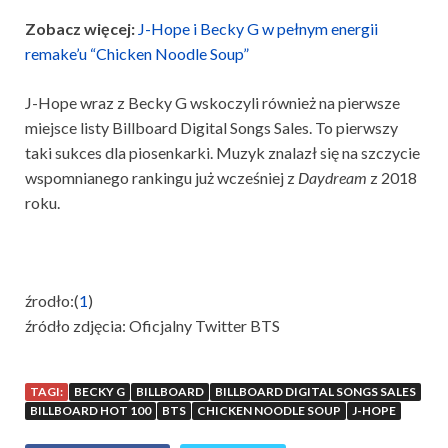
Zobacz więcej:
J-Hope i Becky G w pełnym energii
remake’u “Chicken Noodle Soup”
J-Hope wraz z Becky G wskoczyli również na pierwsze
miejsce listy Billboard Digital Songs Sales. To pierwszy
taki sukces dla piosenkarki. Muzyk znalazł się na szczycie
wspomnianego rankingu już wcześniej z
Daydream
z 2018
roku.
źrodło:(
1
)
źródło zdjęcia: Oficjalny Twitter BTS
TAGI:
BECKY G
BILLBOARD
BILLBOARD DIGITAL SONGS SALES
BILLBOARD HOT 100
BTS
CHICKEN NOODLE SOUP
J-HOPE