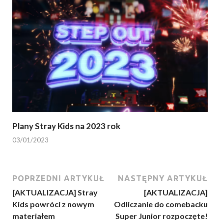
Plany Stray Kids na 2023 rok
03/01/2023
POPRZEDNI ARTYKUŁ
NASTĘPNY ARTYKUŁ
[AKTUALIZACJA] Stray
[AKTUALIZACJA]
Kids powróci z nowym
Odliczanie do comebacku
materiałem
Super Junior rozpoczęte!