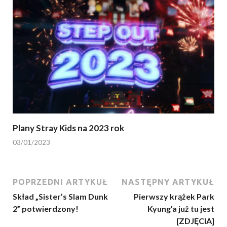
Plany Stray Kids na 2023 rok
03/01/2023
POPRZEDNI ARTYKUŁ
NASTĘPNY ARTYKUŁ
Skład „Sister’s Slam Dunk
Pierwszy krążek Park
2” potwierdzony!
Kyung’a już tu jest
[ZDJĘCIA]