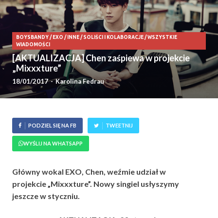
BOYSBANDY
/
EXO
/
INNE
/
SOLIŚCI I KOLABORACJE
/
WSZYSTKIE
WIADOMOŚCI
[AKTUALIZACJA] Chen zaśpiewa w projekcie
„Mixxxture”
18/01/2017
-
Karolina Fedrau
PODZIEL SIĘ NA FB
TWEETNIJ
WYŚLIJ NA WHATSAPP
Główny wokal EXO, Chen, weźmie udział w
projekcie „Mixxxture”. Nowy singiel usłyszymy
jeszcze w styczniu.