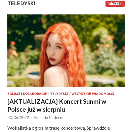
TELEDYSKI
WIĘCEJ
SOLIŚCI I KOLABORACJE
/
TELEDYSKI
/
WSZYSTKIE WIADOMOŚCI
[AKTUALIZACJA] Koncert Sunmi w
Polsce już w sierpniu
30/06/2022
-
Amanda Nadeem
Wokalistka ogłosiła trasę koncertową. Sprawdźcie