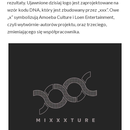
rezultaty. Ujawnione dzisiaj logo jest zaprojektowane na
wzór kodu DNA, który jest zbudowany przez „xxx”. Owe
„x” symbolizują Amoeba Culture i Loen Entertainment,
czyli wytwórnie-autorów projektu, oraz trzeciego,
zmieniającego się współpracownika.