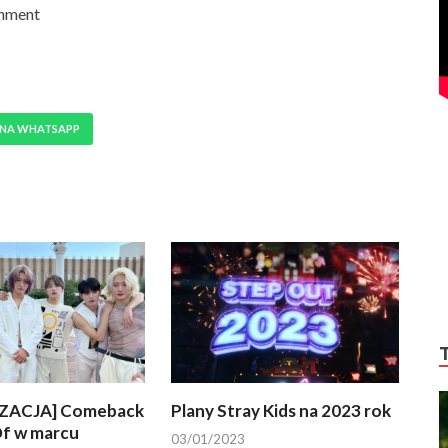
inment
 NA WHATSAPP
ZACJA] Comeback
Plany Stray Kids na 2023 rok
f w marcu
03/01/2023