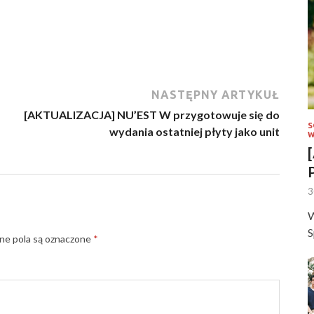
NASTĘPNY ARTYKUŁ
[AKTUALIZACJA] NU’EST W przygotowuje się do
S
wydania ostatniej płyty jako unit
W
3
W
S
e pola są oznaczone
*