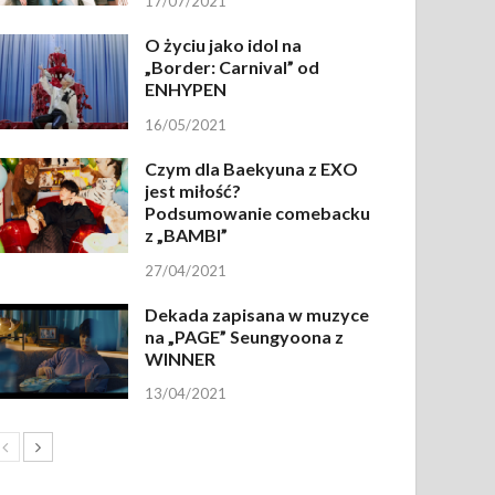
17/07/2021
O życiu jako idol na
„Border: Carnival” od
ENHYPEN
16/05/2021
Czym dla Baekyuna z EXO
jest miłość?
Podsumowanie comebacku
z „BAMBI”
27/04/2021
Dekada zapisana w muzyce
na „PAGE” Seungyoona z
WINNER
13/04/2021