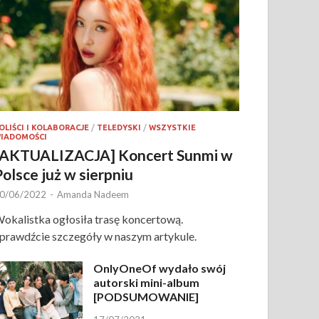
OLIŚCI I KOLABORACJE
/
TELEDYSKI
/
WSZYSTKIE
IADOMOŚCI
[AKTUALIZACJA] Koncert Sunmi w
Polsce już w sierpniu
0/06/2022
-
Amanda Nadeem
okalistka ogłosiła trasę koncertową.
prawdźcie szczegóły w naszym artykule.
OnlyOneOf wydało swój
autorski mini-album
[PODSUMOWANIE]