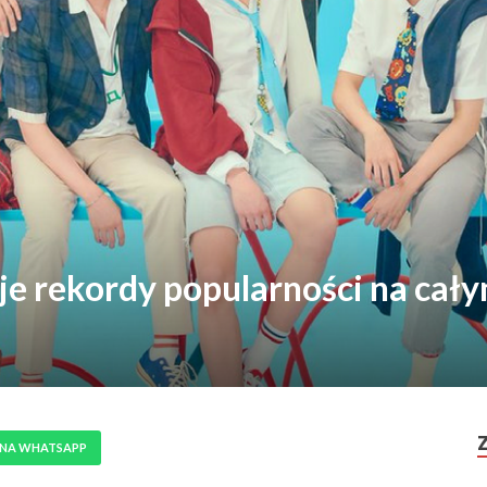
je rekordy popularności na cał
 NA WHATSAPP