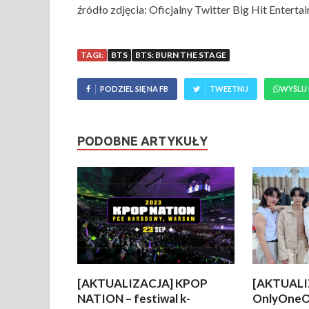
źródło zdjęcia: Oficjalny Twitter Big Hit Enterta
TAGI:
BTS
BTS: BURN THE STAGE
PODZIEL SIĘ NA FB
TWEETNIJ
WYŚLIJ
PODOBNE ARTYKUŁY
[AKTUALIZACJA] KPOP
[AKTUALI
NATION – festiwal k-
OnlyOneO