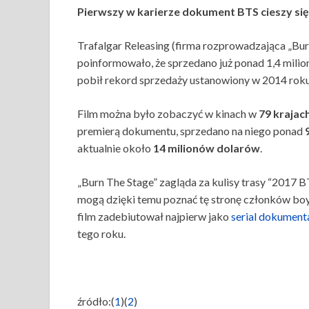
Pierwszy w karierze dokument BTS cieszy si
Trafalgar Releasing (firma rozprowadzająca „Bur
poinformowało, że sprzedano już ponad 1,4 mili
pobił rekord sprzedaży ustanowiony w 2014 roku 
Film można było zobaczyć w kinach w
79 krajac
premierą dokumentu, sprzedano na niego ponad
9
aktualnie około
14 milionów dolarów
.
„Burn The Stage” zagląda za kulisy trasy “2017 B
mogą dzięki temu poznać tę stronę członków boys
film zadebiutował najpierw jako
serial dokument
tego roku.
źródło:(
1
)(
2
)