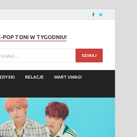
K-POP 7 DNI W TYGODNIU!
EDYSKI
RELACJE
WART UWAGI