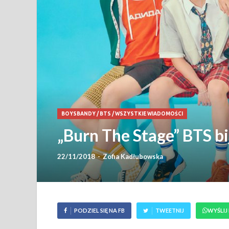
BOYSBANDY
/
BTS
/
WSZYSTKIE WIADOMOŚCI
„Burn The Stage” BTS bi
22/11/2018
-
Zofia Kadłubowska
PODZIEL SIĘ NA FB
TWEETNIJ
WYŚLIJ