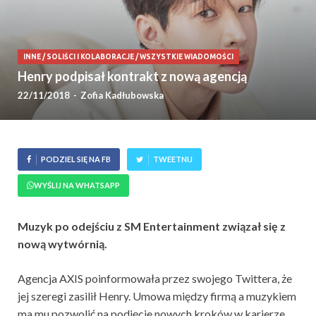
INNE
/
SOLIŚCI I KOLABORACJE
/
WSZYSTKIE WIADOMOŚCI
Henry podpisał kontrakt z nową agencją
22/11/2018
-
Zofia Kadłubowska
PODZIEL SIĘ NA FB
TWEETNIJ
WYŚLIJ NA WHATSAPP
Muzyk po odejściu z SM Entertainment związał się z
nową wytwórnią.
Agencja AXIS poinformowała przez swojego Twittera, że
jej szeregi zasilił Henry. Umowa między firmą a muzykiem
ma mu pozwolić na podjęcie nowych kroków w karierze