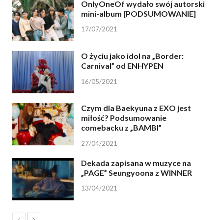
OnlyOneOf wydało swój autorski
mini-album [PODSUMOWANIE]
17/07/2021
O życiu jako idol na „Border:
Carnival” od ENHYPEN
16/05/2021
Czym dla Baekyuna z EXO jest
miłość? Podsumowanie
comebacku z „BAMBI”
27/04/2021
Dekada zapisana w muzyce na
„PAGE” Seungyoona z WINNER
13/04/2021