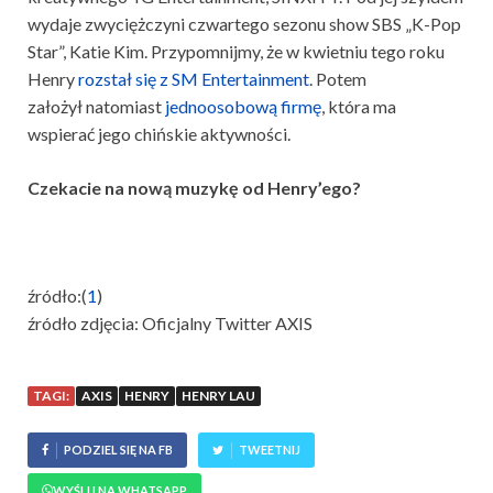
wydaje zwyciężczyni czwartego sezonu show SBS „K-Pop
Star”, Katie Kim. Przypomnijmy, że w kwietniu tego roku
Henry
rozstał się z SM Entertainment
. Potem
założył natomiast
jednoosobową firmę
, która ma
wspierać jego chińskie aktywności.
Czekacie na nową muzykę od Henry’ego?
źródło:(
1
)
źródło zdjęcia: Oficjalny Twitter AXIS
TAGI:
AXIS
HENRY
HENRY LAU
PODZIEL SIĘ NA FB
TWEETNIJ
WYŚLIJ NA WHATSAPP