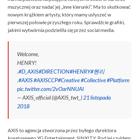
muzycznej oraz nadać jej „inne kierunki”. Ma to skutkować
nowym krążkiem artysty, który mamy usłyszeć w
pierwszej połowie przyszłego roku. Sprawdźcie grafiki,
jakimi wytwórnia podzieliła się przez social media.
Welcome,
HENRY!
.
#D_AXIS
#DIRECTION
#HENRY
#헨리
.
#AXIS
#AXISCCP
#Creative
#Collective
#Platform
pic.twitter.com/2vOarNNUAI
— AXIS_official (@AXIS_twt_)
21 listopada
2018
AXIS to agencja stworzona przez byłego dyrektora
kreatywnego YG Entertainment, SINXITY. Pod jej szyldem