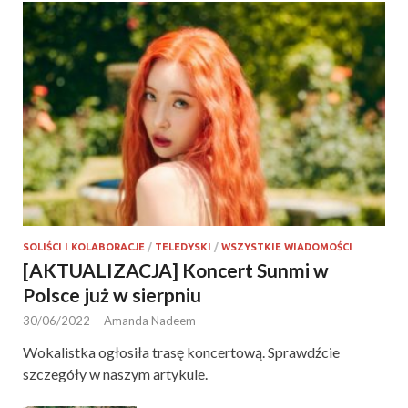
SOLIŚCI I KOLABORACJE
/
TELEDYSKI
/
WSZYSTKIE WIADOMOŚCI
[AKTUALIZACJA] Koncert Sunmi w
Polsce już w sierpniu
30/06/2022
-
Amanda Nadeem
Wokalistka ogłosiła trasę koncertową. Sprawdźcie
szczegóły w naszym artykule.