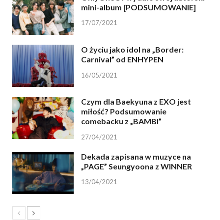
mini-album [PODSUMOWANIE]
17/07/2021
O życiu jako idol na „Border:
Carnival” od ENHYPEN
16/05/2021
Czym dla Baekyuna z EXO jest
miłość? Podsumowanie
comebacku z „BAMBI”
27/04/2021
Dekada zapisana w muzyce na
„PAGE” Seungyoona z WINNER
13/04/2021