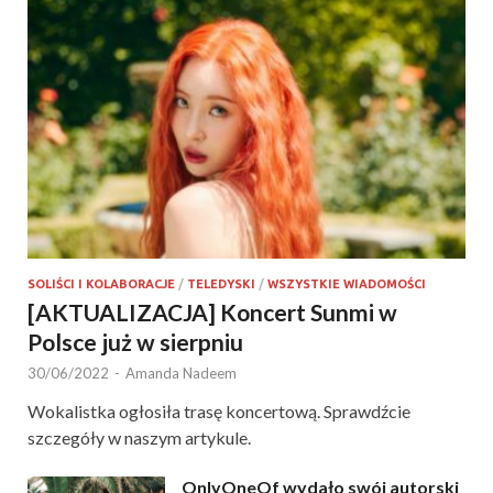
SOLIŚCI I KOLABORACJE
/
TELEDYSKI
/
WSZYSTKIE WIADOMOŚCI
[AKTUALIZACJA] Koncert Sunmi w
Polsce już w sierpniu
30/06/2022
-
Amanda Nadeem
Wokalistka ogłosiła trasę koncertową. Sprawdźcie
szczegóły w naszym artykule.
OnlyOneOf wydało swój autorski