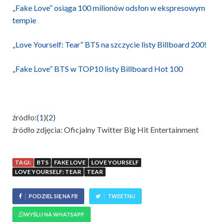
„Fake Love” osiąga 100 milionów odsłon w ekspresowym
tempie
„Love Yourself: Tear” BTS na szczycie listy Billboard 200!
„Fake Love” BTS w TOP10 listy Billboard Hot 100
źródło:(
1
)(
2
)
źródło zdjęcia: Oficjalny Twitter Big Hit Entertainment
TAGI:
BTS
FAKE LOVE
LOVE YOURSELF
LOVE YOURSELF: TEAR
TEAR
PODZIEL SIĘ NA FB
TWEETNIJ
WYŚLIJ NA WHATSAPP