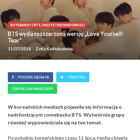
BOYSBANDY
/
BTS
/
WSZYSTKIE WIADOMOŚCI
BTS wyda rozszerzoną wersję „Love Yourself:
Tear”
11/07/2018
-
Zofia Kadłubowska
PODZIEL SIĘ NA FB
TWEETNIJ
WYŚLIJ NA WHATSAPP
W koreańskich mediach pojawiła się informacja o
nadchodzącym comebacku BTS. Wytwórnia grupy
również wypowiedziała się na ten temat.
Po południu koreańskiego czasu 11 lipca, media obiegła