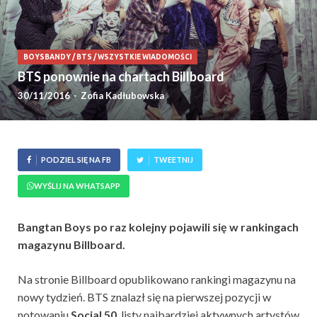
BOYSBANDY
/
BTS
/
WSZYSTKIE WIADOMOŚCI
BTS ponownie na chartach Billboard
30/11/2016
-
Zofia Kadłubowska
PODZIEL SIĘ NA FB
TWEETNIJ
WYŚLIJ NA WHATSAPP
Bangtan Boys po raz kolejny pojawili się w rankingach
magazynu Billboard.
Na stronie Billboard opublikowano rankingi magazynu na
nowy tydzień. BTS znalazł się na pierwszej pozycji w
notowaniu
Social 50
, listy najbardziej aktywnych artystów