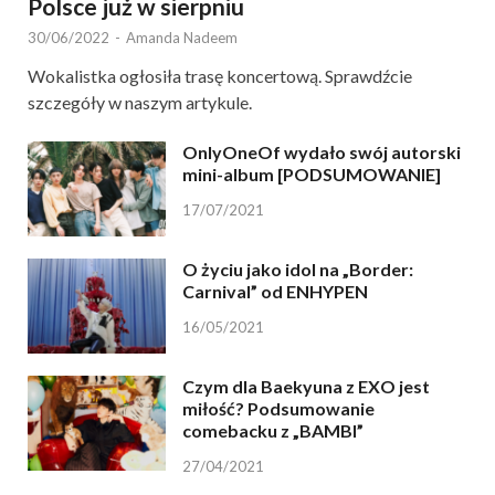
Polsce już w sierpniu
30/06/2022
-
Amanda Nadeem
Wokalistka ogłosiła trasę koncertową. Sprawdźcie
szczegóły w naszym artykule.
OnlyOneOf wydało swój autorski
mini-album [PODSUMOWANIE]
17/07/2021
O życiu jako idol na „Border:
Carnival” od ENHYPEN
16/05/2021
Czym dla Baekyuna z EXO jest
miłość? Podsumowanie
comebacku z „BAMBI”
27/04/2021