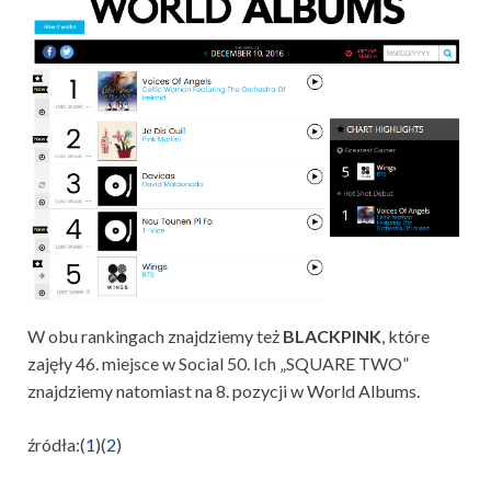
W obu rankingach znajdziemy też
BLACKPINK
, które
zajęły 46. miejsce w Social 50. Ich „SQUARE TWO”
znajdziemy natomiast na 8. pozycji w World Albums.
źródła:(
1
)(
2
)