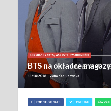
BOYSBANDY
/
BTS
/
WSZYSTKIE WIADOMOŚCI
BTS na okładce magaz
11/10/2018
-
Zofia Kadłubowska
PODZIEL SIĘ NA FB
TWEETNIJ
WYŚLIJ