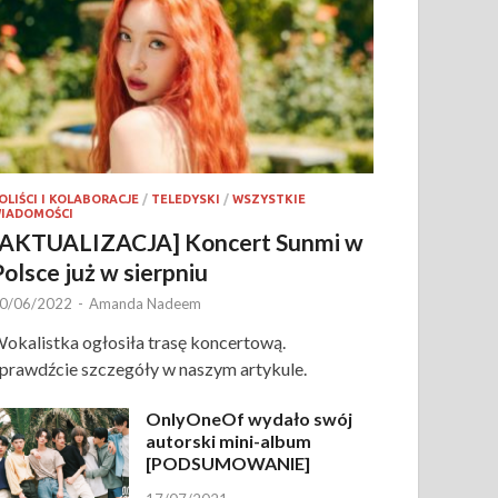
OLIŚCI I KOLABORACJE
/
TELEDYSKI
/
WSZYSTKIE
IADOMOŚCI
[AKTUALIZACJA] Koncert Sunmi w
Polsce już w sierpniu
0/06/2022
-
Amanda Nadeem
okalistka ogłosiła trasę koncertową.
prawdźcie szczegóły w naszym artykule.
OnlyOneOf wydało swój
autorski mini-album
[PODSUMOWANIE]