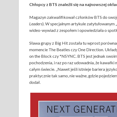
Chłopcy z BTS znaleźli się na najnowszej o
Magazyn zakwalifikował członków BTS do swojej 
Leaders
). W specjalnym artykule zatytułowanym „
wideo-wywiad z zespołem i opowiedziała o spotk
Sława grupy z Big Hit została tu wprost porówna
momencie The Beatles czy One Direction. Układ
on the Block czy *NSYNC. BTS jest jednak swoi
pochodzenia, i raz po raz udowadnia, że kawałki n
całym świecie. „Nawet jeśli istnieje bariera języ
praktycznie tak samo, nie ważne, gdzie pojedziemy”
dodał.