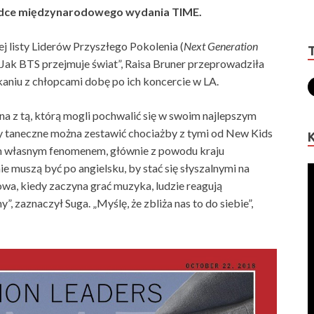
kładce międzynarodowego wydania TIME.
listy Liderów Przyszłego Pokolenia (
Next Generation
Jak BTS przejmuje świat”, Raisa Bruner przeprowadziła
aniu z chłopcami dobę po ich koncercie w LA.
na z tą, którą mogli pochwalić się w swoim najlepszym
y taneczne można zestawić chociażby z tymi od New Kids
m własnym fenomenem, głównie z powodu kraju
ie muszą być po angielsku, by stać się słyszalnymi na
kowa, kiedy zaczyna grać muzyka, ludzie reagują
, zaznaczył Suga. „Myślę, że zbliża nas to do siebie”,