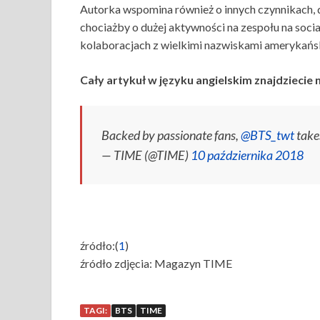
Autorka wspomina również o innych czynnikach, d
chociażby o dużej aktywności na zespołu na socia
kolaboracjach z wielkimi nazwiskami amerykańsk
Cały artykuł w języku angielskim znajdziecie 
Backed by passionate fans,
@BTS_twt
take
— TIME (@TIME)
10 października 2018
źródło:(
1
)
źródło zdjęcia: Magazyn TIME
TAGI:
BTS
TIME