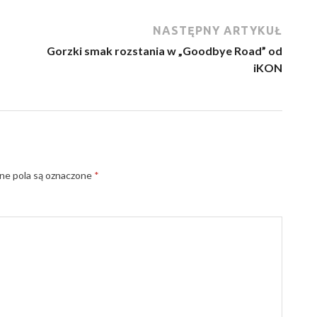
NASTĘPNY ARTYKUŁ
Gorzki smak rozstania w „Goodbye Road” od
iKON
e pola są oznaczone
*