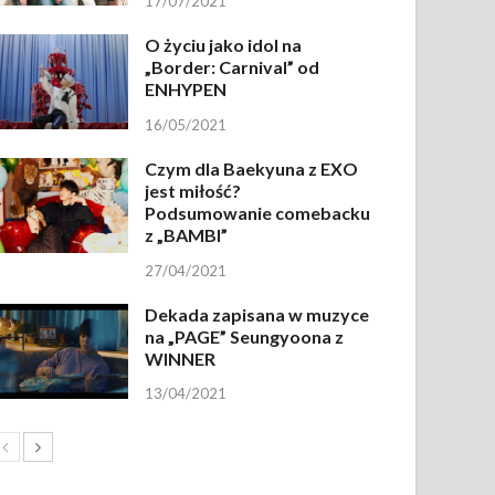
17/07/2021
O życiu jako idol na
„Border: Carnival” od
ENHYPEN
16/05/2021
Czym dla Baekyuna z EXO
jest miłość?
Podsumowanie comebacku
z „BAMBI”
27/04/2021
Dekada zapisana w muzyce
na „PAGE” Seungyoona z
WINNER
13/04/2021