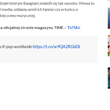
zięki którym Bangtani znaleźli się tak wysoko. Mowa tu
l media, oddaniu armii ich fanów czy w końcu o
iej sceny muzycznej.
na oficjalnej stronie magazynu TIME –
TUTAJ
.
s K-pop worldwide
https://t.co/w9QA2RGbDL