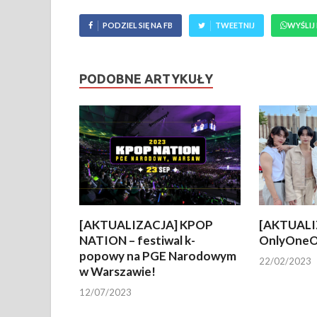
PODZIEL SIĘ NA FB
TWEETNIJ
WYŚLIJ
PODOBNE ARTYKUŁY
[AKTUALIZACJA] KPOP
[AKTUALI
NATION – festiwal k-
OnlyOneO
popowy na PGE Narodowym
22/02/2023
w Warszawie!
12/07/2023