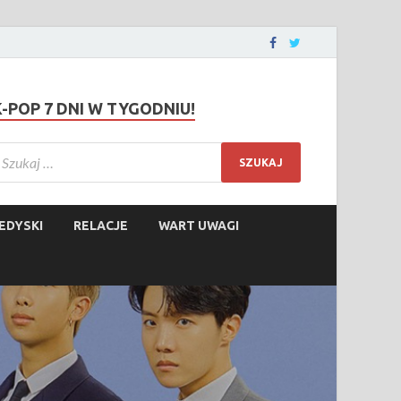
K-POP 7 DNI W TYGODNIU!
EDYSKI
RELACJE
WART UWAGI