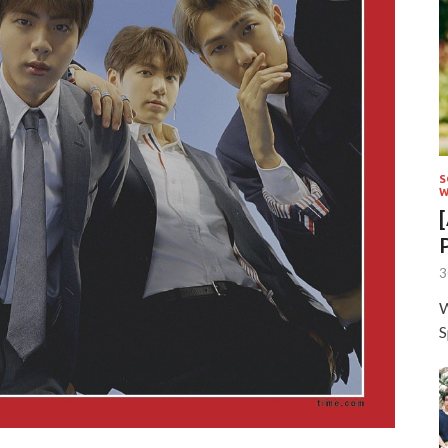
S
W
3
W
S