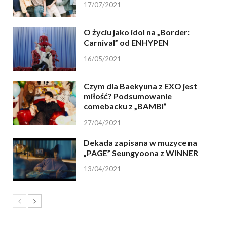
17/07/2021
O życiu jako idol na „Border:
Carnival” od ENHYPEN
16/05/2021
Czym dla Baekyuna z EXO jest
miłość? Podsumowanie
comebacku z „BAMBI”
27/04/2021
Dekada zapisana w muzyce na
„PAGE” Seungyoona z WINNER
13/04/2021