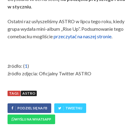
w styczniu
.
Ostatni raz usłyszeliśmy ASTRO w lipcu tego roku, kiedy
grupa wydała mini-album „Rise Up”. Podsumowanie tego
comebacku mogliście
przeczytać na naszej stronie
.
źródło: (
1
)
źródło zdjęcia: Oficjalny Twitter ASTRO
TAGI:
ASTRO
PODZIEL SIĘ NA FB
TWEETNIJ
WYŚLIJ NA WHATSAPP