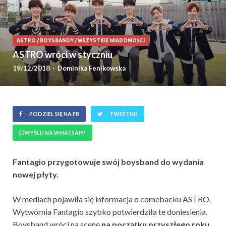
ASTRO
/
BOYSBANDY
/
WSZYSTKIE WIADOMOŚCI
ASTRO wróci w styczniu
19/12/2018
-
Dominika Fenikowska
PODZIEL SIĘ NA FB
TWEETNIJ
WYŚLIJ NA WHATSAPP
Fantagio przygotowuje swój boysband do wydania
nowej płyty.
W mediach pojawiła się informacja o comebacku ASTRO.
Wytwórnia Fantagio szybko potwierdziła te doniesienia.
Boysband wróci na scenę
na początku przyszłego roku