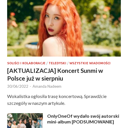
SOLIŚCI I KOLABORACJE
/
TELEDYSKI
/
WSZYSTKIE WIADOMOŚCI
[AKTUALIZACJA] Koncert Sunmi w
Polsce już w sierpniu
30/06/2022
-
Amanda Nadeem
Wokalistka ogłosiła trasę koncertową. Sprawdźcie
szczegóły w naszym artykule.
OnlyOneOf wydało swój autorski
mini-album [PODSUMOWANIE]