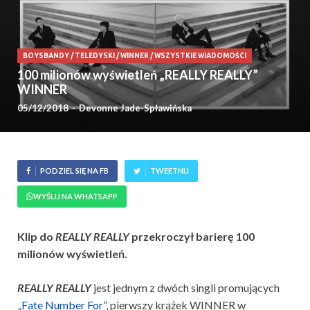
BOYSBANDY
/
TELEDYSKI
/
WINNER
/
WSZYSTKIE WIADOMOŚCI
100 milionów wyświetleń „REALLY REALLY”
WINNER
05/12/2018
-
Devonne Jade-Spławińska
PODZIEL SIĘ NA FB
TWEETNIJ
WYŚLIJ NA WHATSAPP
Klip do
REALLY REALLY
przekroczył barierę 100
milionów wyświetleń.
REALLY REALLY
jest jednym z dwóch singli promujących
„Fate Number For”
, pierwszy krążek WINNER w