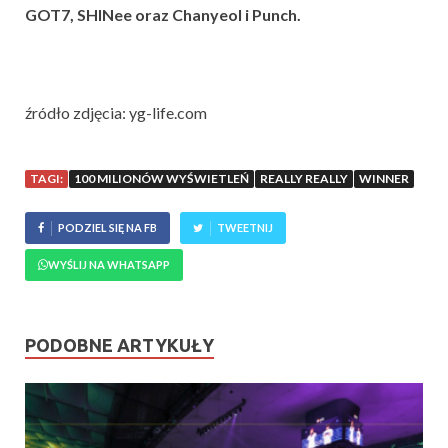
GOT7, SHINee
oraz
Chanyeol i Punch.
źródło zdjęcia: yg-life.com
TAGI:
100 MILIONÓW WYŚWIETLEŃ
REALLY REALLY
WINNER
PODZIEL SIĘ NA FB
TWEETNIJ
WYŚLIJ NA WHATSAPP
PODOBNE ARTYKUŁY