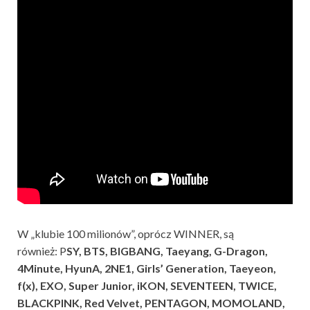
W „klubie 100 milionów”, oprócz WINNER, są
również:
P
SY, BTS, BIGBANG, Taeyang, G-Dragon,
4Minute, HyunA, 2NE1, Girls’ Generation, Taeyeon,
f(x), EXO, Super Junior, iKON, SEVENTEEN, TWICE,
BLACKPINK, Red Velvet, PENTAGON, MOMOLAND,