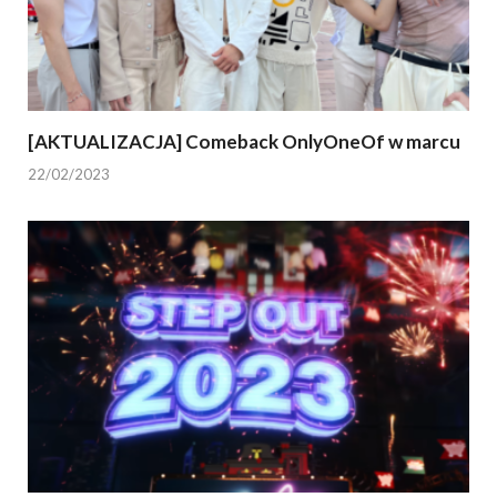
[AKTUALIZACJA] Comeback OnlyOneOf w marcu
22/02/2023