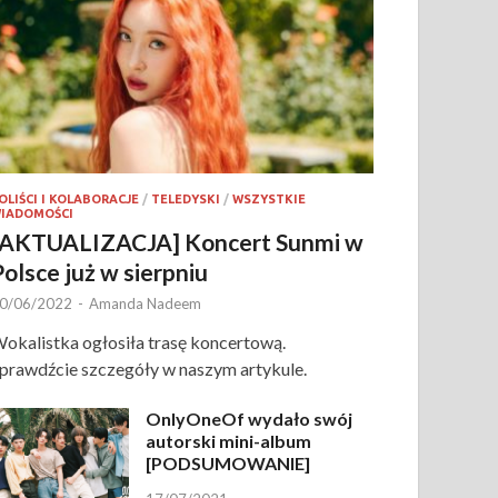
OLIŚCI I KOLABORACJE
/
TELEDYSKI
/
WSZYSTKIE
IADOMOŚCI
[AKTUALIZACJA] Koncert Sunmi w
Polsce już w sierpniu
0/06/2022
-
Amanda Nadeem
okalistka ogłosiła trasę koncertową.
prawdźcie szczegóły w naszym artykule.
OnlyOneOf wydało swój
autorski mini-album
[PODSUMOWANIE]