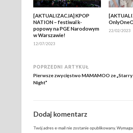
[AKTUALIZACJA] KPOP
[AKTUALI
NATION – festiwal k-
OnlyOneO
popowy na PGE Narodowym
22/02/2023
w Warszawie!
12/07/2023
POPRZEDNI ARTYKUŁ
Pierwsze zwycięstwo MAMAMOO ze „Starry
Night”
Dodaj komentarz
Twój adres e-mail nie zostanie opublikowany.
Wymagan