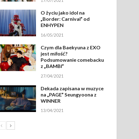
17/07/2021
O życiu jako idol na
„Border: Carnival” od
ENHYPEN
16/05/2021
Czym dla Baekyuna z EXO
jest miłość?
Podsumowanie comebacku
z „BAMBI”
27/04/2021
Dekada zapisana w muzyce
na „PAGE” Seungyoona z
WINNER
13/04/2021