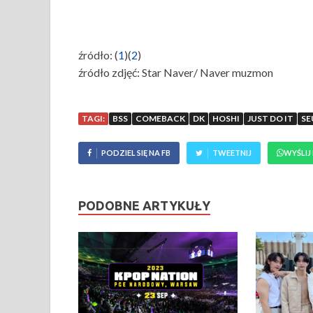
źródło: (
1
)(
2
)
źródło zdjęć: Star Naver/ Naver muzmon
TAGI:
BSS
COMEBACK
DK
HOSHI
JUST DO IT
S
PODZIEL SIĘ NA FB
TWEETNIJ
WYŚLIJ
PODOBNE ARTYKUŁY