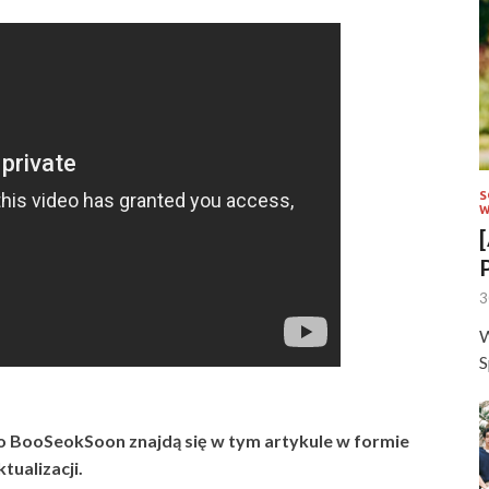
S
W
3
W
S
io BooSeokSoon znajdą się w tym artykule w formie
ktualizacji.