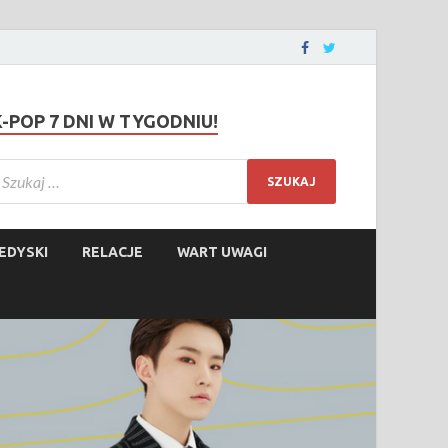
K-POP 7 DNI W TYGODNIU!
EDYSKI
RELACJE
WART UWAGI