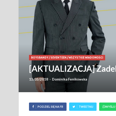
BOYSBANDY
/
SEVENTEEN
/
WSZYSTKIE WIADOMOŚCI
[AKTUALIZACJA] Zadeb
13/03/2018
-
Dominika Fenikowska
PODZIEL SIĘ NA FB
TWEETNIJ
WYŚLIJ