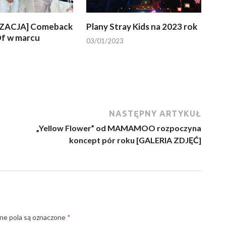
ZACJA] Comeback
Plany Stray Kids na 2023 rok
f w marcu
03/01/2023
NASTĘPNY ARTYKUŁ
„Yellow Flower” od MAMAMOO rozpoczyna
koncept pór roku [GALERIA ZDJĘĆ]
e pola są oznaczone
*