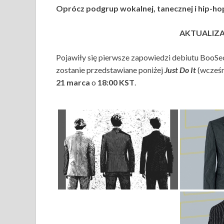
Oprócz podgrup wokalnej, tanecznej i hip-ho
AKTUALIZAC
Pojawiły się pierwsze zapowiedzi debiutu BooSe
zostanie przedstawiane poniżej
Just Do It
(wcześ
21 marca
o
18:00 KST
.