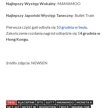
Najlepszy Występ Wokalny
: MAMAMOO
Najlepszy Japoński Występ Taneczny
: Bullet Train
Pierwsza część gali odbyła się
10 grudnia w Seulu.
Zakończenie rozdania nagród odbędzie się 1
4 grudnia w
Hong Kongu
.
źródło zdjęcia: NEWSEN
TAGI:
BLACKPINK
BTS
GOT7
MAMAMOO
MONSTA X
NCT 127
NU'EST W
SEVENTEEN
TWICE
WANNA ONE