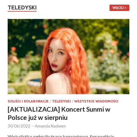
TELEDYSKI
WIĘCEJ
SOLIŚCI I KOLABORACJE
/
TELEDYSKI
/
WSZYSTKIE WIADOMOŚCI
[AKTUALIZACJA] Koncert Sunmi w
Polsce już w sierpniu
30/06/2022
-
Amanda Nadeem
Wokalistka ogłosiła trasę koncertową. Sprawdźcie