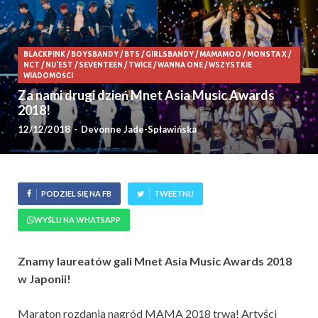
BLACKPINK
/
BOYSBANDY
/
BTS
/
GIRLSBANDY
/
MAMAMOO
/
MONSTA X
/
NCT
/
NU'EST
/
SEVENTEEN
/
TWICE
/
WANNA ONE
/
WSZYSTKIE
WIADOMOŚCI
Za nami drugi dzień Mnet Asia Music Awards
2018!
12/12/2018
-
Devonne Jade-Spławińska
PODZIEL SIĘ NA FB
TWEETNIJ
WYŚLIJ NA WHATSAPP
Znamy laureatów gali Mnet Asia Music Awards 2018
w Japonii!
Maraton rozdania nagród MAMA 2018 trwa! Artyści