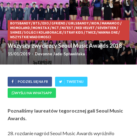
BOYSBANDY
/
BTS
/
EXO
/
GFRIEND
/
GIRLSBANDY
/
IKON
/
MAMAMOO
/
MOMOLAND
/
MONSTA X
/
NCT
/
NU'EST
/
RED VELVET
/
SEVENTEEN
/
SHINEE
/
SOLIŚCI I KOLABORACJE
/
STRAY KIDS
/
TWICE
/
WANNA ONE
/
WSZYSTKIE WIADOMOŚCI
Wszyscy zwycięzcy Seoul Music Awards 2018
15/01/2019
-
Devonne Jade-Spławińska
PODZIEL SIĘ NA FB
TWEETNIJ
WYŚLIJ NA WHATSAPP
Poznaliśmy laureatów tegorocznej gali Seoul Music
Awards.
28. rozdanie nagród Seoul Music Awards wyróżniło