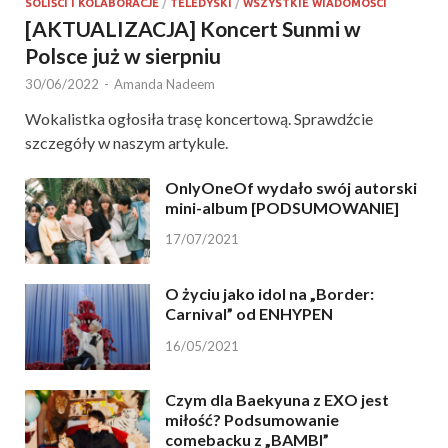
SOLIŚCI I KOLABORACJE
/
TELEDYSKI
/
WSZYSTKIE WIADOMOŚCI
[AKTUALIZACJA] Koncert Sunmi w
Polsce już w sierpniu
30/06/2022
-
Amanda Nadeem
Wokalistka ogłosiła trasę koncertową. Sprawdźcie
szczegóły w naszym artykule.
OnlyOneOf wydało swój autorski
mini-album [PODSUMOWANIE]
17/07/2021
O życiu jako idol na „Border:
Carnival” od ENHYPEN
16/05/2021
Czym dla Baekyuna z EXO jest
miłość? Podsumowanie
comebacku z „BAMBI”