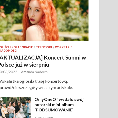
OLIŚCI I KOLABORACJE
/
TELEDYSKI
/
WSZYSTKIE
IADOMOŚCI
[AKTUALIZACJA] Koncert Sunmi w
Polsce już w sierpniu
0/06/2022
-
Amanda Nadeem
okalistka ogłosiła trasę koncertową.
prawdźcie szczegóły w naszym artykule.
OnlyOneOf wydało swój
autorski mini-album
[PODSUMOWANIE]