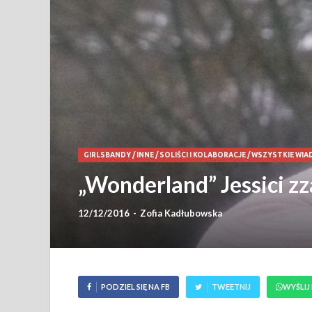
GIRLSBANDY
/
INNE
/
SOLIŚCI I KOLABORACJE
/
WSZYSTKIE WIA
„Wonderland” Jessici zz
12/12/2016
-
Zofia Kadłubowska
PODZIEL SIĘ NA FB
TWEETNIJ
WYŚLIJ