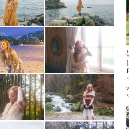
S
W
3
W
S