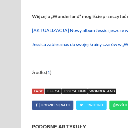
Więcej o „Wonderland” mogliście przeczytać n
[AKTUALIZACJA] Nowy album Jessici jeszcze w 
Jessica zabiera nas do swojej krainy czarów w „
źródło:(
1
)
TAGI:
JESSICA
JESSICA JUNG
WONDERLAND
PODZIEL SIĘ NA FB
TWEETNIJ
WYŚLIJ
PODOBNE ARTYKUŁY