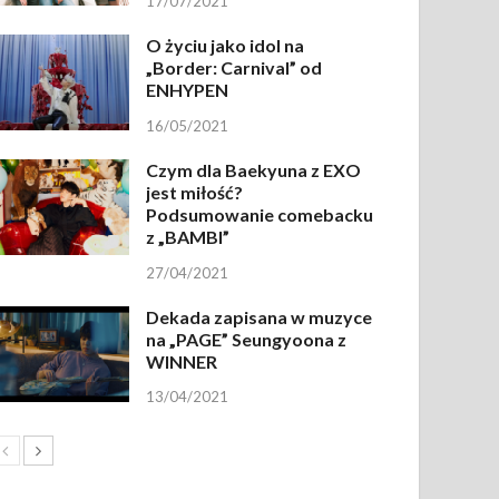
17/07/2021
O życiu jako idol na
„Border: Carnival” od
ENHYPEN
16/05/2021
Czym dla Baekyuna z EXO
jest miłość?
Podsumowanie comebacku
z „BAMBI”
27/04/2021
Dekada zapisana w muzyce
na „PAGE” Seungyoona z
WINNER
13/04/2021