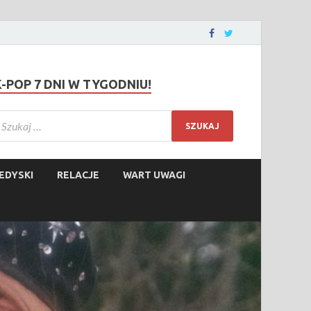
K-POP 7 DNI W TYGODNIU!
EDYSKI
RELACJE
WART UWAGI