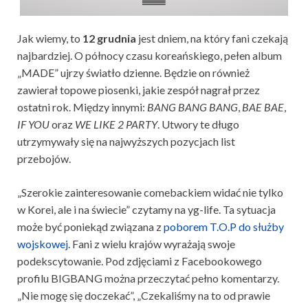
Jak wiemy, to
12 grudnia
jest dniem, na który fani czekają
najbardziej. O północy czasu koreańskiego, pełen album
„MADE” ujrzy światło dzienne. Będzie on również
zawierał topowe piosenki, jakie zespół nagrał przez
ostatni rok. Między innymi:
BANG BANG BANG
,
BAE BAE
,
IF YOU
oraz
WE LIKE 2 PARTY
. Utwory te długo
utrzymywały się na najwyższych pozycjach list
przebojów.
„Szerokie zainteresowanie comebackiem widać nie tylko
w Korei, ale i na świecie” czytamy na yg-life. Ta sytuacja
może być poniekąd związana z
poborem T.O.P do służby
wojskowej
. Fani z wielu krajów wyrażają swoje
podekscytowanie. Pod zdjęciami z Facebookowego
profilu BIGBANG można przeczytać pełno komentarzy.
„Nie mogę się doczekać”, „Czekaliśmy na to od prawie