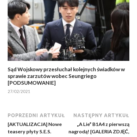
Sąd Wojskowy przesłuchał kolejnych świadków w
sprawie zarzutów wobec Seungriego
[PODSUMOWANIE]
27/02/2021
POPRZEDNI ARTYKUŁ
NASTĘPNY ARTYKUŁ
[AKTUALIZACJA] Nowe
„A Lie” B1A4 z pierwszą
teasery płyty S.E.S.
nagrodą! [GALERIA ZDJĘĆ,