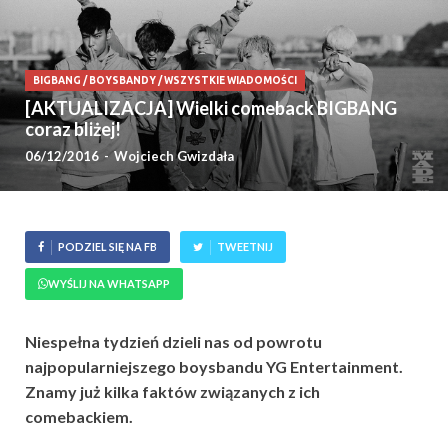
BIGBANG
/
BOYSBANDY
/
WSZYSTKIE WIADOMOŚCI
[AKTUALIZACJA] Wielki comeback BIGBANG
coraz bliżej!
06/12/2016
-
Wojciech Gwizdała
PODZIEL SIĘ NA FB
TWEETNIJ
WYŚLIJ NA WHATSAPP
Niespełna tydzień dzieli nas od powrotu
najpopularniejszego boysbandu YG Entertainment.
Znamy już kilka faktów związanych z ich
comebackiem.