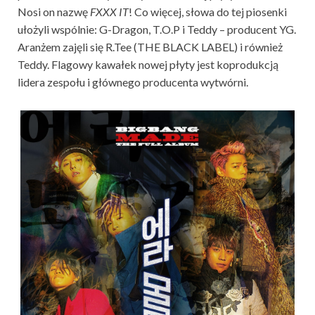
Nosi on nazwę
FXXX IT
! Co więcej, słowa do tej piosenki
ułożyli wspólnie: G-Dragon, T.O.P i Teddy – producent YG.
Aranżem zajęli się R.Tee (THE BLACK LABEL) i również
Teddy. Flagowy kawałek nowej płyty jest koprodukcją
lidera zespołu i głównego producenta wytwórni.