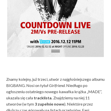
Znamy kolejny, już trzeci, utwór z najgłośniejszego albumu
BIGBANG. Nosi on tytuł
Girlfriend
. Niedługo po
ogłoszeniu ostatniego nowego kawałka krążka „MADE”,
ukazała się cała
tracklista.
Znajdziemy na niej 11
utworów (w tym
3 zupełnie nowe
). Niektóre przez
dłuższy czas górowały na listach przebojów. Fani