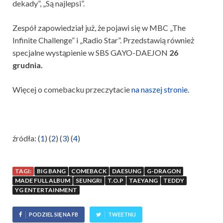
dekady”, „Są najlepsi”.
Zespół zapowiedział już, że pojawi się w MBC „The
Infinite Challenge” i „Radio Star”. Przedstawią również
specjalne wystąpienie w SBS GAYO-DAEJON
26
grudnia.
Więcej o comebacku przeczytacie
na naszej stronie
.
źródła: (
1
) (
2
) (
3
) (
4
)
TAGI:
BIG BANG
COMEBACK
DAESUNG
G-DRAGON
MADE FULL ALBUM
SEUNGRI
T.O.P
TAEYANG
TEDDY
YG ENTERTAINMENT
PODZIEL SIĘ NA FB
TWEETNIJ